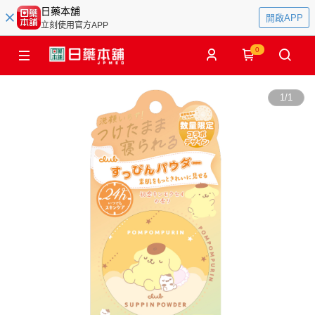
日藥本舖
開啟APP
立刻使用官方APP
0
1
/
1