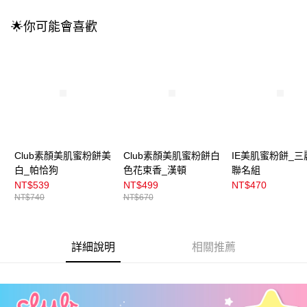
成交易。
3.實際核准額度、可分期數及費用金額請依後續交易確認頁面所載為準。
全家取貨付款
🌟你可能會喜歡
4.訂單成立30分鐘內，如未前往確認交易或遇審核未通過，訂單將自動取
每筆NT$100，滿NT$899(含以上)免運費
消。如遇「轉專審核」未通過狀況，表示未達大哥付你分期系統評分，恕無
法說明評估內容。
付款後全家取貨
【繳款方式說明】
1.分期款項不併入電信帳單，「大哥付你分期」於每月結算日後寄送繳費提
每筆NT$100，滿NT$899(含以上)免運費
醒簡訊。
2.透過簡訊連結打開帳單後，可選擇「超商條碼／台灣大直營門市／銀行轉
7-11取貨付款
帳／街口支付／iPASS MONEY」等通路繳費。
每筆NT$100，滿NT$899(含以上)免運費
【注意事項】
付款後7-11取貨
1.本服務係由「台灣大哥大股份有限公司」（以下簡稱本公司）所提供，讓
Club素顏美肌蜜粉餅美
Club素顏美肌蜜粉餅白
IE美肌蜜粉餅_三
用戶於交易時，得透過本服務購買商品或服務，並由商店將買賣／分期付款
每筆NT$100，滿NT$899(含以上)免運費
白_帕恰狗
色花束香_漢頓
聯名組
買賣價金債權讓與本公司後，依約使用本公司帳單繳交帳款。
NT$539
NT$499
NT$470
2.基於同意付款使用「大哥付你分期」之契約關係目的，商店將以您的個人
宅配
NT$740
NT$670
資料（包含姓名、電話或地址）提供予台灣大哥大進項蒐集、處理及利用，
由本公司與您本人進行分期帳單所需資料之確認、核對及更正。
每筆NT$100，滿NT$899(含以上)免運費
3.完整用戶服務條款，請詳閱以下連結：
https://oppay.tw/userRule
付款後門市自取
詳細說明
相關推薦
每筆NT$100，滿NT$399(含以上)免運費