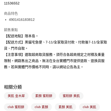
信用卡分期付款
11536552
3 期 0 利率 每期
NT$166
21家銀行
商品特色
合作金庫商業銀行
第一商業銀行
超商取貨付款
4901416183812
華南商業銀行
彰化商業銀行
LINE Pay
上海商業儲蓄銀行
台北富邦商業銀行
銷售重點
國泰世華商業銀行
兆豐國際商業銀行
Apple Pay
【配送地點】限本島。
臺灣中小企業銀行
台中商業銀行
【配送方式】黑貓宅急便、7-11/全家取貨付款、付款後7-11/全家取
匯豐（台灣）商業銀行
華泰商業銀行
街口支付
聯邦商業銀行
遠東國際商業銀行
貨、門市自取。
元大商業銀行
永豐商業銀行
悠遊付
【注意事項】選取超商取貨服務，須符合各超商規定之材積及重量
玉山商業銀行
星展（台灣）商業銀行
限制。網路售出之商品，無法在全台實體門市提供退款、退換貨服
台新國際商業銀行
中國信託商業銀行
Google Pay
務。若與實體門市價格不同時，請以網站公告為主。
台灣樂天信用卡公司
全盈+PAY
大哥付你分期
相關分類
相關說明
【大哥付你分期使用說明】
美肌 金木犀
素顏 蜜粉餅
蜜粉餅 美肌
ATM付款
1.本服務由台灣大哥大提供，台灣大哥大用戶可立即使用無須另外申請。
2.付款方式選擇「大哥付你分期」，訂單成立後會自動跳轉到大哥付的交易
流程，驗證手機門號後，選擇欲分期的期數、繳款截止日，確認付款後即完
club 蜜粉餅
club 素顏
素顏 美肌
club 美肌
運送方式