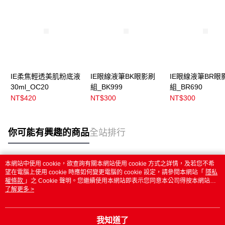
IE柔焦輕透美肌粉底液
IE眼線液筆BK眼影刷
IE眼線液筆BR眼
30ml_OC20
組_BK999
組_BR690
NT$420
NT$300
NT$300
你可能有興趣的商品
全站排行
本網站中使用 cookie，欲查詢有關本網站使用 cookie 方式之詳情，及若您不希
熱門標籤
望在電腦上使用 cookie 時應如何變更電腦的 cookie 設定，請參閱本網站「
隱私
權條款
」之 Cookie 聲明。您繼續使用本網站即表示您同意本公司得按本網站使
用條款之 Cookie 聲明使用 cookie。
了解更多 >
我知道了