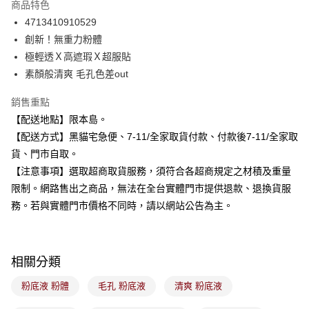
商品特色
合作金庫商業銀行
第一商業銀行
超商取貨付款
4713410910529
華南商業銀行
彰化商業銀行
創新！無重力粉體
LINE Pay
上海商業儲蓄銀行
台北富邦商業銀行
國泰世華商業銀行
兆豐國際商業銀行
極輕透Ｘ高遮瑕Ｘ超服貼
Apple Pay
臺灣中小企業銀行
台中商業銀行
素顏般清爽 毛孔色差out
匯豐（台灣）商業銀行
華泰商業銀行
街口支付
聯邦商業銀行
遠東國際商業銀行
銷售重點
元大商業銀行
永豐商業銀行
悠遊付
【配送地點】限本島。
玉山商業銀行
星展（台灣）商業銀行
【配送方式】黑貓宅急便、7-11/全家取貨付款、付款後7-11/全家取
台新國際商業銀行
中國信託商業銀行
Google Pay
貨、門市自取。
台灣樂天信用卡公司
全盈+PAY
【注意事項】選取超商取貨服務，須符合各超商規定之材積及重量
限制。網路售出之商品，無法在全台實體門市提供退款、退換貨服
大哥付你分期
務。若與實體門市價格不同時，請以網站公告為主。
相關說明
【大哥付你分期使用說明】
ATM付款
1.本服務由台灣大哥大提供，台灣大哥大用戶可立即使用無須另外申請。
2.付款方式選擇「大哥付你分期」，訂單成立後會自動跳轉到大哥付的交易
相關分類
流程，驗證手機門號後，選擇欲分期的期數、繳款截止日，確認付款後即完
運送方式
成交易。
粉底液 粉體
毛孔 粉底液
清爽 粉底液
3.實際核准額度、可分期數及費用金額請依後續交易確認頁面所載為準。
全家取貨付款
4.訂單成立30分鐘內，如未前往確認交易或遇審核未通過，訂單將自動取