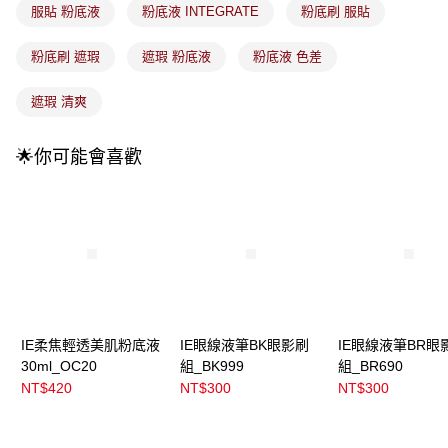
每筆NT$100，滿NT$899(含以上)免運費
消。如遇「轉專審核」未通過狀況，表示未達大哥付你分期系統評分，恕無
服貼 粉底液
粉底液 INTEGRATE
粉底刷 服貼
法說明評估內容。
付款後全家取貨
【繳款方式說明】
粉底刷 遮瑕
遮瑕 粉底液
粉底液 色差
1.分期款項不併入電信帳單，「大哥付你分期」於每月結算日後寄送繳費提
每筆NT$100，滿NT$899(含以上)免運費
醒簡訊。
2.透過簡訊連結打開帳單後，可選擇「超商條碼／台灣大直營門市／銀行轉
遮瑕 清爽
7-11取貨付款
帳／街口支付／iPASS MONEY」等通路繳費。
每筆NT$100，滿NT$899(含以上)免運費
【注意事項】
🌟你可能會喜歡
付款後7-11取貨
1.本服務係由「台灣大哥大股份有限公司」（以下簡稱本公司）所提供，讓
用戶於交易時，得透過本服務購買商品或服務，並由商店將買賣／分期付款
每筆NT$100，滿NT$899(含以上)免運費
買賣價金債權讓與本公司後，依約使用本公司帳單繳交帳款。
2.基於同意付款使用「大哥付你分期」之契約關係目的，商店將以您的個人
宅配
資料（包含姓名、電話或地址）提供予台灣大哥大進項蒐集、處理及利用，
由本公司與您本人進行分期帳單所需資料之確認、核對及更正。
每筆NT$100，滿NT$899(含以上)免運費
3.完整用戶服務條款，請詳閱以下連結：
https://oppay.tw/userRule
付款後門市自取
每筆NT$100，滿NT$399(含以上)免運費
IE柔焦輕透美肌粉底液
IE眼線液筆BK眼影刷
IE眼線液筆BR眼
30ml_OC20
組_BK999
組_BR690
NT$420
NT$300
NT$300