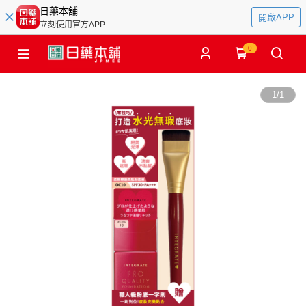
日藥本舖
開啟APP
立刻使用官方APP
0
1
/
1