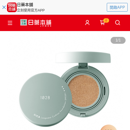
日藥本舖
開啟APP
立刻使用官方APP
0
1
/
1