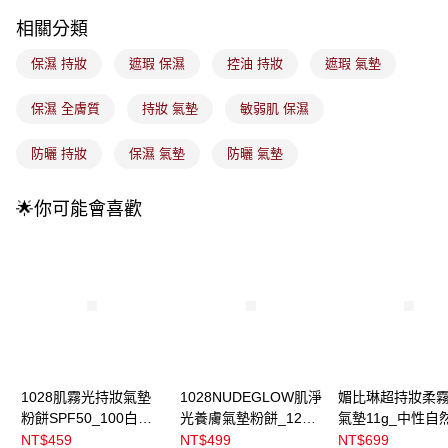
成交易。
3.實際核准額度、可分期數及費用金額請依後續交易確認頁面所載為準。
全家取貨付款
相關分類
4.訂單成立30分鐘內，如未前往確認交易或遇審核未通過，訂單將自動取
每筆NT$100，滿NT$899(含以上)免運費
消。如遇「轉專審核」未通過狀況，表示未達大哥付你分期系統評分，恕無
保濕 持妝
遮瑕 保濕
控油 持妝
遮瑕 氣墊
法說明評估內容。
付款後全家取貨
【繳款方式說明】
1.分期款項不併入電信帳單，「大哥付你分期」於每月結算日後寄送繳費提
保濕 全膚質
持妝 氣墊
敏弱肌 保濕
每筆NT$100，滿NT$899(含以上)免運費
醒簡訊。
2.透過簡訊連結打開帳單後，可選擇「超商條碼／台灣大直營門市／銀行轉
7-11取貨付款
防曬 持妝
保濕 氣墊
防曬 氣墊
帳／街口支付／iPASS MONEY」等通路繳費。
每筆NT$100，滿NT$899(含以上)免運費
【注意事項】
🌟你可能會喜歡
付款後7-11取貨
1.本服務係由「台灣大哥大股份有限公司」（以下簡稱本公司）所提供，讓
用戶於交易時，得透過本服務購買商品或服務，並由商店將買賣／分期付款
每筆NT$100，滿NT$899(含以上)免運費
買賣價金債權讓與本公司後，依約使用本公司帳單繳交帳款。
2.基於同意付款使用「大哥付你分期」之契約關係目的，商店將以您的個人
宅配
資料（包含姓名、電話或地址）提供予台灣大哥大進項蒐集、處理及利用，
由本公司與您本人進行分期帳單所需資料之確認、核對及更正。
每筆NT$100，滿NT$899(含以上)免運費
3.完整用戶服務條款，請詳閱以下連結：
https://oppay.tw/userRule
付款後門市自取
每筆NT$100，滿NT$399(含以上)免運費
1028肌霧光持妝氣墊
1028NUDEGLOW肌淨
媚比琳超持妝柔
粉餅SPF50_100白皙
光養膚氣墊粉餅_120
氣墊11g_中性自
15g
柔膚
NT$459
NT$499
NT$699