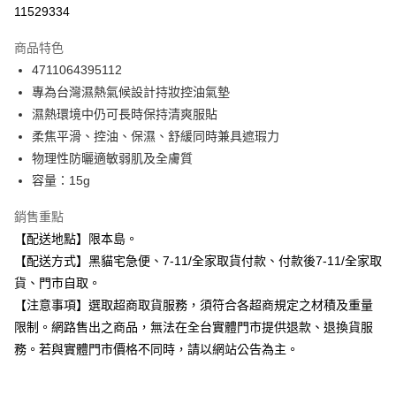
信用卡分期付款
11529334
3 期 0 利率 每期
NT$153
21家銀行
商品特色
合作金庫商業銀行
第一商業銀行
超商取貨付款
4711064395112
華南商業銀行
彰化商業銀行
專為台灣濕熱氣候設計持妝控油氣墊
LINE Pay
上海商業儲蓄銀行
台北富邦商業銀行
國泰世華商業銀行
兆豐國際商業銀行
濕熱環境中仍可長時保持清爽服貼
Apple Pay
臺灣中小企業銀行
台中商業銀行
柔焦平滑、控油、保濕、舒緩同時兼具遮瑕力
匯豐（台灣）商業銀行
華泰商業銀行
物理性防曬適敏弱肌及全膚質
街口支付
聯邦商業銀行
遠東國際商業銀行
容量：15g
元大商業銀行
永豐商業銀行
悠遊付
玉山商業銀行
星展（台灣）商業銀行
銷售重點
台新國際商業銀行
中國信託商業銀行
Google Pay
【配送地點】限本島。
台灣樂天信用卡公司
全盈+PAY
【配送方式】黑貓宅急便、7-11/全家取貨付款、付款後7-11/全家取
貨、門市自取。
大哥付你分期
【注意事項】選取超商取貨服務，須符合各超商規定之材積及重量
相關說明
限制。網路售出之商品，無法在全台實體門市提供退款、退換貨服
【大哥付你分期使用說明】
ATM付款
務。若與實體門市價格不同時，請以網站公告為主。
1.本服務由台灣大哥大提供，台灣大哥大用戶可立即使用無須另外申請。
2.付款方式選擇「大哥付你分期」，訂單成立後會自動跳轉到大哥付的交易
流程，驗證手機門號後，選擇欲分期的期數、繳款截止日，確認付款後即完
運送方式