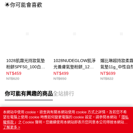
🌟你可能會喜歡
1028肌霧光持妝氣墊
1028NUDEGLOW肌淨
媚比琳超持妝柔
粉餅SPF50_100白皙
光養膚氣墊粉餅_120
氣墊11g_中性自
15g
柔膚
NT$459
NT$499
NT$699
NT$620
NT$650
NT$822
你可能有興趣的商品
全站排行
本網站中使用 cookie，欲查詢有關本網站使用 cookie 方式之詳情，及若您不希
熱門標籤
望在電腦上使用 cookie 時應如何變更電腦的 cookie 設定，請參閱本網站「
隱私
權條款
」之 Cookie 聲明。您繼續使用本網站即表示您同意本公司得按本網站使
用條款之 Cookie 聲明使用 cookie。
了解更多 >