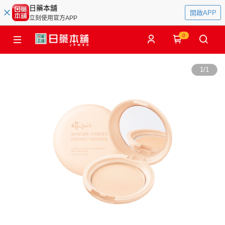
日藥本舖
開啟APP
立刻使用官方APP
0
1
/
1