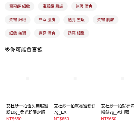
成交易。
蜜粉餅 細緻
蜜粉餅 肌膚
無瑕 清爽
3.實際核准額度、可分期數及費用金額請依後續交易確認頁面所載為準。
全家取貨付款
4.訂單成立30分鐘內，如未前往確認交易或遇審核未通過，訂單將自動取
每筆NT$100，滿NT$899(含以上)免運費
消。如遇「轉專審核」未通過狀況，表示未達大哥付你分期系統評分，恕無
柔霧 細緻
無瑕 肌膚
透亮 無瑕
柔霧 肌膚
法說明評估內容。
付款後全家取貨
【繳款方式說明】
細緻 無瑕
透亮 清爽
透亮 細緻
1.分期款項不併入電信帳單，「大哥付你分期」於每月結算日後寄送繳費提
每筆NT$100，滿NT$899(含以上)免運費
醒簡訊。
2.透過簡訊連結打開帳單後，可選擇「超商條碼／台灣大直營門市／銀行轉
7-11取貨付款
🌟你可能會喜歡
帳／街口支付／iPASS MONEY」等通路繳費。
每筆NT$100，滿NT$899(含以上)免運費
【注意事項】
付款後7-11取貨
1.本服務係由「台灣大哥大股份有限公司」（以下簡稱本公司）所提供，讓
用戶於交易時，得透過本服務購買商品或服務，並由商店將買賣／分期付款
每筆NT$100，滿NT$899(含以上)免運費
買賣價金債權讓與本公司後，依約使用本公司帳單繳交帳款。
2.基於同意付款使用「大哥付你分期」之契約關係目的，商店將以您的個人
宅配
資料（包含姓名、電話或地址）提供予台灣大哥大進項蒐集、處理及利用，
由本公司與您本人進行分期帳單所需資料之確認、核對及更正。
每筆NT$100，滿NT$899(含以上)免運費
3.完整用戶服務條款，請詳閱以下連結：
https://oppay.tw/userRule
付款後門市自取
艾杜紗一拍恆久無瑕蜜
艾杜紗一拍就亮蜜粉餅
艾杜紗一拍就亮
粉10g_柔光粉限定版
7g_EX
粉餅7g_冰川藍
每筆NT$100，滿NT$399(含以上)免運費
NT$650
NT$650
NT$650