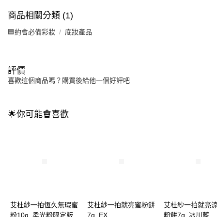
商品相關分類 (1)
🟦約會必備彩妝
底妝產品
評價
喜歡這個商品嗎？購買後給他一個好評吧
🌟你可能會喜歡
艾杜紗一拍恆久無瑕蜜
艾杜紗一拍就亮蜜粉餅
艾杜紗一拍就亮
粉10g_柔光粉限定版
7g_EX
粉餅7g_冰川藍