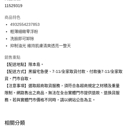
信用卡分期付款
11529319
3 期 0 利率 每期
NT$216
21家銀行
商品特色
合作金庫商業銀行
第一商業銀行
超商取貨付款
4932554237853
華南商業銀行
彰化商業銀行
輕薄細緻零浮粉
LINE Pay
上海商業儲蓄銀行
台北富邦商業銀行
國泰世華商業銀行
兆豐國際商業銀行
洗臉即可卸除
Apple Pay
臺灣中小企業銀行
台中商業銀行
抑制油光 維持肌膚清爽透亮一整天
匯豐（台灣）商業銀行
華泰商業銀行
街口支付
聯邦商業銀行
遠東國際商業銀行
銷售重點
元大商業銀行
永豐商業銀行
悠遊付
【配送地點】限本島。
玉山商業銀行
星展（台灣）商業銀行
【配送方式】黑貓宅急便、7-11/全家取貨付款、付款後7-11/全家取
台新國際商業銀行
中國信託商業銀行
Google Pay
貨、門市自取。
台灣樂天信用卡公司
全盈+PAY
【注意事項】選取超商取貨服務，須符合各超商規定之材積及重量
限制。網路售出之商品，無法在全台實體門市提供退款、退換貨服
大哥付你分期
務。若與實體門市價格不同時，請以網站公告為主。
相關說明
【大哥付你分期使用說明】
ATM付款
1.本服務由台灣大哥大提供，台灣大哥大用戶可立即使用無須另外申請。
2.付款方式選擇「大哥付你分期」，訂單成立後會自動跳轉到大哥付的交易
相關分類
流程，驗證手機門號後，選擇欲分期的期數、繳款截止日，確認付款後即完
運送方式