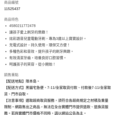
商品編號
信用卡分期付款
11525437
3 期 0 利率 每期
NT$250
21家銀行
商品特色
合作金庫商業銀行
第一商業銀行
超商取貨付款
4580211772478
華南商業銀行
彰化商業銀行
讓孩子愛上刷牙的樂趣！
LINE Pay
上海商業儲蓄銀行
台北富邦商業銀行
國泰世華商業銀行
兆豐國際商業銀行
炫彩語音兒童電動牙刷，專為3歲以上寶寶設計。
Apple Pay
臺灣中小企業銀行
台中商業銀行
充電式設計，持久使用，環保又方便！
匯豐（台灣）商業銀行
華泰商業銀行
多種色彩和音效，提升孩子的刷牙興趣。
街口支付
聯邦商業銀行
遠東國際商業銀行
有效清潔牙齒，培養良好口腔習慣。
元大商業銀行
永豐商業銀行
悠遊付
呵護孩子的笑容，從小開始！
玉山商業銀行
星展（台灣）商業銀行
台新國際商業銀行
中國信託商業銀行
Google Pay
銷售重點
台灣樂天信用卡公司
全盈+PAY
【配送地點】限本島。
【配送方式】黑貓宅急便、7-11/全家取貨付款、付款後7-11/全家取
大哥付你分期
貨、門市自取。
相關說明
【注意事項】選取超商取貨服務，須符合各超商規定之材積及重量
【大哥付你分期使用說明】
ATM付款
限制。網路售出之商品，無法在全台實體門市提供退款、退換貨服
1.本服務由台灣大哥大提供，台灣大哥大用戶可立即使用無須另外申請。
2.付款方式選擇「大哥付你分期」，訂單成立後會自動跳轉到大哥付的交易
務。若與實體門市價格不同時，請以網站公告為主。