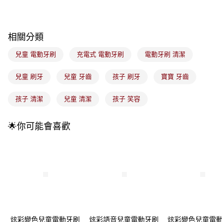
流程，驗證手機門號後，選擇欲分期的期數、繳款截止日，確認付款後即完
運送方式
成交易。
3.實際核准額度、可分期數及費用金額請依後續交易確認頁面所載為準。
全家取貨付款
4.訂單成立30分鐘內，如未前往確認交易或遇審核未通過，訂單將自動取
每筆NT$100，滿NT$899(含以上)免運費
相關分類
消。如遇「轉專審核」未通過狀況，表示未達大哥付你分期系統評分，恕無
法說明評估內容。
付款後全家取貨
兒童 電動牙刷
充電式 電動牙刷
電動牙刷 清潔
【繳款方式說明】
1.分期款項不併入電信帳單，「大哥付你分期」於每月結算日後寄送繳費提
每筆NT$100，滿NT$899(含以上)免運費
醒簡訊。
兒童 刷牙
兒童 牙齒
孩子 刷牙
寶寶 牙齒
2.透過簡訊連結打開帳單後，可選擇「超商條碼／台灣大直營門市／銀行轉
7-11取貨付款
帳／街口支付／iPASS MONEY」等通路繳費。
孩子 清潔
兒童 清潔
孩子 笑容
每筆NT$100，滿NT$899(含以上)免運費
【注意事項】
付款後7-11取貨
1.本服務係由「台灣大哥大股份有限公司」（以下簡稱本公司）所提供，讓
🌟你可能會喜歡
用戶於交易時，得透過本服務購買商品或服務，並由商店將買賣／分期付款
每筆NT$100，滿NT$899(含以上)免運費
買賣價金債權讓與本公司後，依約使用本公司帳單繳交帳款。
2.基於同意付款使用「大哥付你分期」之契約關係目的，商店將以您的個人
宅配
資料（包含姓名、電話或地址）提供予台灣大哥大進項蒐集、處理及利用，
由本公司與您本人進行分期帳單所需資料之確認、核對及更正。
每筆NT$100，滿NT$899(含以上)免運費
3.完整用戶服務條款，請詳閱以下連結：
https://oppay.tw/userRule
付款後門市自取
每筆NT$100，滿NT$399(含以上)免運費
炫彩變色兒童電動牙刷
炫彩語音兒童電動牙刷
炫彩變色兒童電