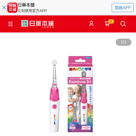
日藥本舖
開啟APP
立刻使用官方APP
0
1
/
1