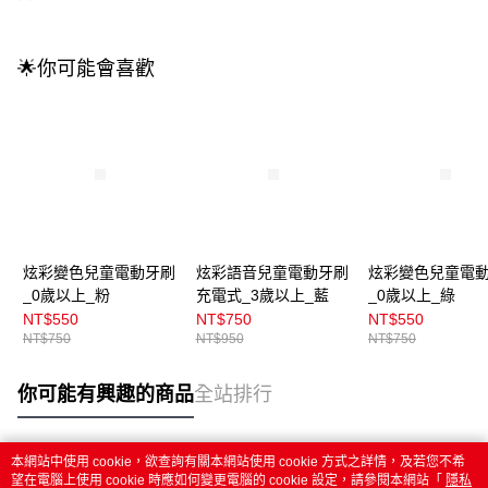
🌟你可能會喜歡
炫彩變色兒童電動牙刷
炫彩語音兒童電動牙刷
炫彩變色兒童電
_0歲以上_粉
充電式_3歲以上_藍
_0歲以上_綠
NT$550
NT$750
NT$550
NT$750
NT$950
NT$750
你可能有興趣的商品
全站排行
本網站中使用 cookie，欲查詢有關本網站使用 cookie 方式之詳情，及若您不希
熱門標籤
望在電腦上使用 cookie 時應如何變更電腦的 cookie 設定，請參閱本網站「
隱私