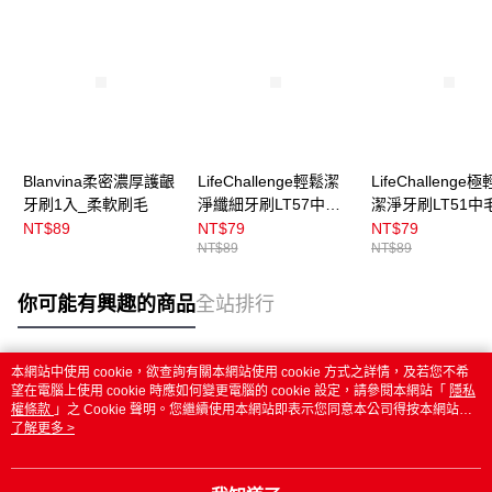
Blanvina柔密濃厚護齦
LifeChallenge輕鬆潔
LifeChallenge
牙刷1入_柔軟刷毛
淨纖細牙刷LT57中軟
潔淨牙刷LT51中
毛1入
NT$89
NT$79
NT$79
NT$89
NT$89
你可能有興趣的商品
全站排行
本網站中使用 cookie，欲查詢有關本網站使用 cookie 方式之詳情，及若您不希
熱門標籤
望在電腦上使用 cookie 時應如何變更電腦的 cookie 設定，請參閱本網站「
隱私
權條款
」之 Cookie 聲明。您繼續使用本網站即表示您同意本公司得按本網站使
用條款之 Cookie 聲明使用 cookie。
了解更多 >