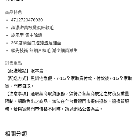
3 期 0 利率 每期
NT$31
21家銀行
商品特色
合作金庫商業銀行
第一商業銀行
超商取貨付款
4712720476930
華南商業銀行
彰化商業銀行
超濃密萬根纖柔細軟毛
LINE Pay
上海商業儲蓄銀行
台北富邦商業銀行
國泰世華商業銀行
兆豐國際商業銀行
旋風型 集中除垢
Apple Pay
臺灣中小企業銀行
台中商業銀行
360度清潔口腔殘渣及細菌
匯豐（台灣）商業銀行
華泰商業銀行
領先技術 無銅片植毛 減少細菌滋生
街口支付
聯邦商業銀行
遠東國際商業銀行
元大商業銀行
永豐商業銀行
悠遊付
銷售重點
玉山商業銀行
星展（台灣）商業銀行
【配送地點】限本島。
台新國際商業銀行
中國信託商業銀行
Google Pay
【配送方式】黑貓宅急便、7-11/全家取貨付款、付款後7-11/全家取
台灣樂天信用卡公司
全盈+PAY
貨、門市自取。
【注意事項】選取超商取貨服務，須符合各超商規定之材積及重量
大哥付你分期
限制。網路售出之商品，無法在全台實體門市提供退款、退換貨服
相關說明
務。若與實體門市價格不同時，請以網站公告為主。
【大哥付你分期使用說明】
ATM付款
1.本服務由台灣大哥大提供，台灣大哥大用戶可立即使用無須另外申請。
2.付款方式選擇「大哥付你分期」，訂單成立後會自動跳轉到大哥付的交易
流程，驗證手機門號後，選擇欲分期的期數、繳款截止日，確認付款後即完
運送方式
成交易。
相關分類