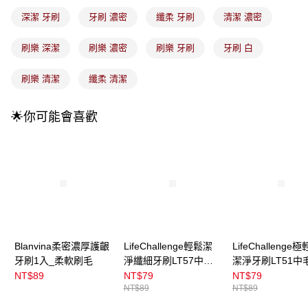
3.實際核准額度、可分期數及費用金額請依後續交易確認頁面所載為準。
全家取貨付款
4.訂單成立30分鐘內，如未前往確認交易或遇審核未通過，訂單將自動取
深潔 牙刷
牙刷 濃密
纖柔 牙刷
清潔 濃密
每筆NT$100，滿NT$899(含以上)免運費
消。如遇「轉專審核」未通過狀況，表示未達大哥付你分期系統評分，恕無
法說明評估內容。
刷樂 深潔
刷樂 濃密
刷樂 牙刷
牙刷 白
付款後全家取貨
【繳款方式說明】
1.分期款項不併入電信帳單，「大哥付你分期」於每月結算日後寄送繳費提
每筆NT$100，滿NT$899(含以上)免運費
醒簡訊。
刷樂 清潔
纖柔 清潔
2.透過簡訊連結打開帳單後，可選擇「超商條碼／台灣大直營門市／銀行轉
7-11取貨付款
帳／街口支付／iPASS MONEY」等通路繳費。
每筆NT$100，滿NT$899(含以上)免運費
🌟你可能會喜歡
【注意事項】
付款後7-11取貨
1.本服務係由「台灣大哥大股份有限公司」（以下簡稱本公司）所提供，讓
用戶於交易時，得透過本服務購買商品或服務，並由商店將買賣／分期付款
每筆NT$100，滿NT$899(含以上)免運費
買賣價金債權讓與本公司後，依約使用本公司帳單繳交帳款。
2.基於同意付款使用「大哥付你分期」之契約關係目的，商店將以您的個人
宅配
資料（包含姓名、電話或地址）提供予台灣大哥大進項蒐集、處理及利用，
由本公司與您本人進行分期帳單所需資料之確認、核對及更正。
每筆NT$100，滿NT$899(含以上)免運費
3.完整用戶服務條款，請詳閱以下連結：
https://oppay.tw/userRule
付款後門市自取
Blanvina柔密濃厚護齦
LifeChallenge輕鬆潔
LifeChallenge
每筆NT$100，滿NT$399(含以上)免運費
牙刷1入_柔軟刷毛
淨纖細牙刷LT57中軟
潔淨牙刷LT51中
毛1入
NT$89
NT$79
NT$79
NT$89
NT$89