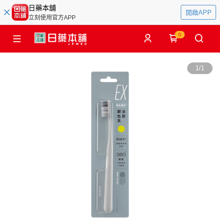
日藥本舖
開啟APP
立刻使用官方APP
0
1
/
1