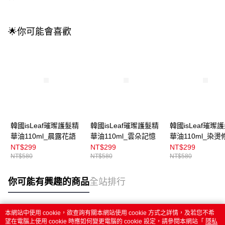
🌟你可能會喜歡
韓國isLeaf璀璨護髮精
韓國isLeaf璀璨護髮精
韓國isLeaf璀璨
華油110ml_晨露花語
華油110ml_雲朵記憶
華油110ml_染燙
NT$299
NT$299
NT$299
NT$580
NT$580
NT$580
你可能有興趣的商品
全站排行
本網站中使用 cookie，欲查詢有關本網站使用 cookie 方式之詳情，及若您不希
熱門標籤
望在電腦上使用 cookie 時應如何變更電腦的 cookie 設定，請參閱本網站「
隱私