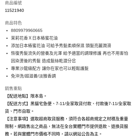
商品編號
信用卡分期付款
11521940
3 期 0 利率 每期
NT$99
21家銀行
商品特色
合作金庫商業銀行
第一商業銀行
超商取貨付款
8809979960665
華南商業銀行
彰化商業銀行
茉莉花香Ｘ日本樁蜜花油
LINE Pay
上海商業儲蓄銀行
台北富邦商業銀行
國泰世華商業銀行
兆豐國際商業銀行
添加日本樁蜜花油 可給予秀髮柔順保濕 頭髮亮麗潤滑
Apple Pay
臺灣中小企業銀行
台中商業銀行
恢復秀髮流失的營養及光澤 給予適當的調理修護 再也不用害怕
匯豐（台灣）商業銀行
華泰商業銀行
因染燙後的秀髮 造成髮絲乾澀分岔
街口支付
聯邦商業銀行
遠東國際商業銀行
專業沙龍級配方 讓你在家也可以輕鬆護髮
元大商業銀行
永豐商業銀行
悠遊付
免沖洗/超滋養/淡雅香調
玉山商業銀行
星展（台灣）商業銀行
台新國際商業銀行
中國信託商業銀行
Google Pay
銷售重點
台灣樂天信用卡公司
全盈+PAY
【配送地點】限本島。
【配送方式】黑貓宅急便、7-11/全家取貨付款、付款後7-11/全家取
大哥付你分期
貨、門市自取。
相關說明
【注意事項】選取超商取貨服務，須符合各超商規定之材積及重量
【大哥付你分期使用說明】
ATM付款
限制。網路售出之商品，無法在全台實體門市提供退款、退換貨服
1.本服務由台灣大哥大提供，台灣大哥大用戶可立即使用無須另外申請。
2.付款方式選擇「大哥付你分期」，訂單成立後會自動跳轉到大哥付的交易
務。若與實體門市價格不同時，請以網站公告為主。