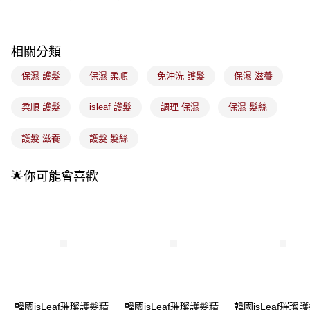
流程，驗證手機門號後，選擇欲分期的期數、繳款截止日，確認付款後即完
運送方式
成交易。
3.實際核准額度、可分期數及費用金額請依後續交易確認頁面所載為準。
全家取貨付款
4.訂單成立30分鐘內，如未前往確認交易或遇審核未通過，訂單將自動取
每筆NT$100，滿NT$899(含以上)免運費
相關分類
消。如遇「轉專審核」未通過狀況，表示未達大哥付你分期系統評分，恕無
法說明評估內容。
付款後全家取貨
保濕 護髮
保濕 柔順
免沖洗 護髮
保濕 滋養
【繳款方式說明】
1.分期款項不併入電信帳單，「大哥付你分期」於每月結算日後寄送繳費提
每筆NT$100，滿NT$899(含以上)免運費
醒簡訊。
柔順 護髮
isleaf 護髮
調理 保濕
保濕 髮絲
2.透過簡訊連結打開帳單後，可選擇「超商條碼／台灣大直營門市／銀行轉
7-11取貨付款
帳／街口支付／iPASS MONEY」等通路繳費。
護髮 滋養
護髮 髮絲
每筆NT$100，滿NT$899(含以上)免運費
【注意事項】
付款後7-11取貨
1.本服務係由「台灣大哥大股份有限公司」（以下簡稱本公司）所提供，讓
🌟你可能會喜歡
用戶於交易時，得透過本服務購買商品或服務，並由商店將買賣／分期付款
每筆NT$100，滿NT$899(含以上)免運費
買賣價金債權讓與本公司後，依約使用本公司帳單繳交帳款。
2.基於同意付款使用「大哥付你分期」之契約關係目的，商店將以您的個人
宅配
資料（包含姓名、電話或地址）提供予台灣大哥大進項蒐集、處理及利用，
由本公司與您本人進行分期帳單所需資料之確認、核對及更正。
每筆NT$100，滿NT$899(含以上)免運費
3.完整用戶服務條款，請詳閱以下連結：
https://oppay.tw/userRule
付款後門市自取
每筆NT$100，滿NT$399(含以上)免運費
韓國isLeaf璀璨護髮精
韓國isLeaf璀璨護髮精
韓國isLeaf璀璨