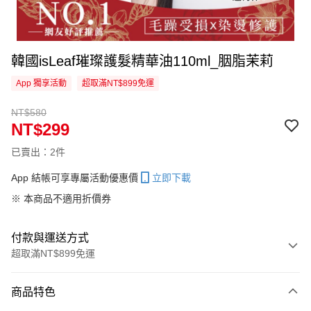
韓國isLeaf璀璨護髮精華油110ml_胭脂茉莉
App 獨享活動
超取滿NT$899免運
NT$580
NT$299
已賣出：2件
App 結帳可享專屬活動優惠價
立即下載
※ 本商品不適用折價券
付款與運送方式
超取滿NT$899免運
付款方式
商品特色
信用卡一次付款