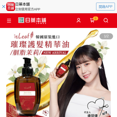
日藥本舖
開啟APP
立刻使用官方APP
0
1
/
2