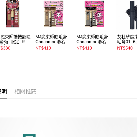
用戶於交
付款後7-1
款買賣價
每筆NT$1
2.基於同
資料（包
宅配
用，由本
3.完整用
每筆NT$1
J魔束師捲捲翹睫
MJ魔束師睫毛膏
MJ魔束師睫毛膏
艾杜紗魔
膏6g_限定_RD
Chocomoo聯名組
Chocomoo聯名組
毛膏01_6
付款後門
夜紅
_BR522
_BK921
$380
NT$419
NT$419
NT$540
每筆NT$1
說明
相關推薦