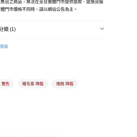
路售出之商品，無法在全台實體門市提供退款、退換貨服
業銀行
星展（台灣）商業銀行
實體門市價格不同時，請以網站公告為主。
際商業銀行
中國信託商業銀行
y
天信用卡公司
類 (1)
分期
備彩妝
眉、眼、唇、腮彩妝
客服
你分期使用說明】
由台灣大哥大提供，台灣大哥大用戶可立即使用無須另外申請。
式選擇「大哥付你分期」，訂單成立後會自動跳轉到大哥付的交易
證手機門號後，選擇欲分期的期數、繳款截止日，確認付款後即
。
准額度、可分期數及費用金額請依後續交易確認頁面所載為準。
立30分鐘內，如未前往確認交易或遇審核未通過，訂單將自動取
付款
 雙色
睫毛膏 降臨
捲翹 降臨
「轉專審核」未通過狀況，表示未達大哥付你分期系統評分，恕
00，滿NT$899(含以上)免運費
評估內容。
式說明】
家取貨
項不併入電信帳單，「大哥付你分期」於每月結算日後寄送繳費提
00，滿NT$899(含以上)免運費
訊連結打開帳單後，可選擇「超商條碼／台灣大直營門市／銀行轉
付／iPASS MONEY」等通路繳費。
付款
項】
00，滿NT$899(含以上)免運費
係由「台灣大哥大股份有限公司」（以下簡稱本公司）所提供，讓