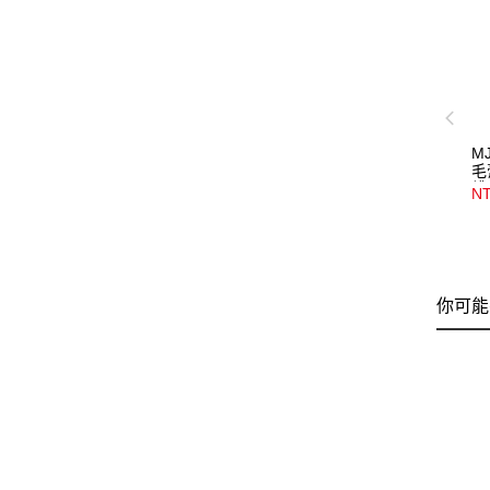
M
毛
緋
NT
你可能