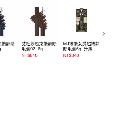
束捲翹睫
艾杜紗魔束捲翹睫
MJ捲捲女爵超捲翹
艾杜紗魔束捲翹睫
g
毛膏02_6g
睫毛膏6g_升級版
毛底膏6g_LE08
BK999
NT$540
NT$340
NT$540