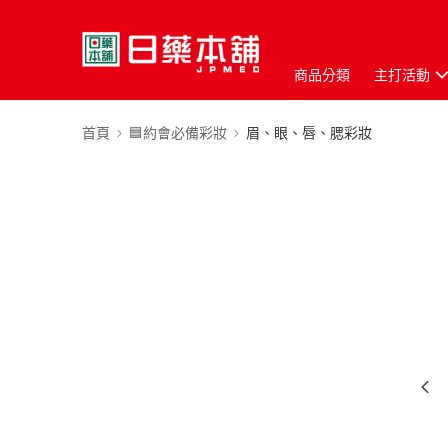
商品分類
主打活動
首頁
🟦約會必備彩妝
眉、眼、唇、腮彩妝