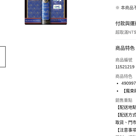
※ 本商品
付款與運
超取滿NT$
付款方式
商品特色
信用卡一
商品編號
11521219
信用卡分
商品特色
3 期 
49099
合作金
【魔束
超商取貨
華南商
銷售重點
LINE Pay
上海商
【配送地
國泰世
Apple Pay
【配送方式
臺灣中
匯豐（
取貨、門
街口支付
聯邦商
【注意事
元大商