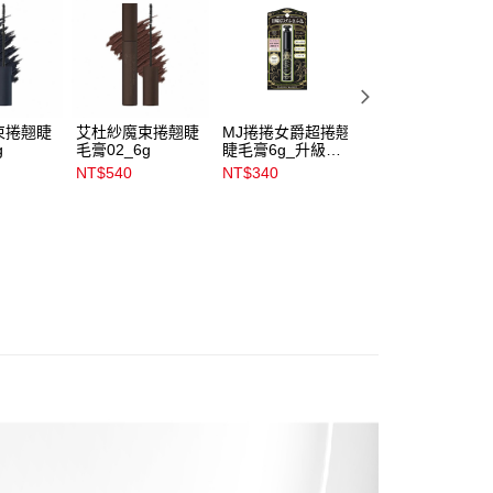
易時，得透過本服務購買商品或服務，並由商店將買賣／分期付
1取貨
金債權讓與本公司後，依約使用本公司帳單繳交帳款。
00，滿NT$899(含以上)免運費
意付款使用「大哥付你分期」之契約關係目的，商店將以您的個人
含姓名、電話或地址）提供予台灣大哥大進項蒐集、處理及利
公司與您本人進行分期帳單所需資料之確認、核對及更正。
戶服務條款，請詳閱以下連結：
https://oppay.tw/userRule
00，滿NT$899(含以上)免運費
束捲翹睫
艾杜紗魔束捲翹睫
MJ捲捲女爵超捲翹
艾杜紗魔束捲翹睫
g
毛膏02_6g
睫毛膏6g_升級版
毛底膏6g_LE08
市自取
BK999
NT$540
NT$340
NT$540
00，滿NT$399(含以上)免運費