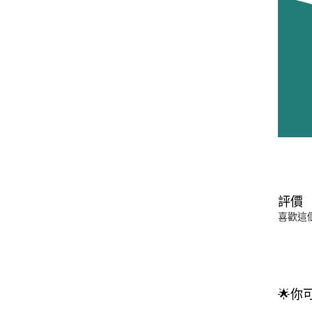
評價
喜歡這
🌟你