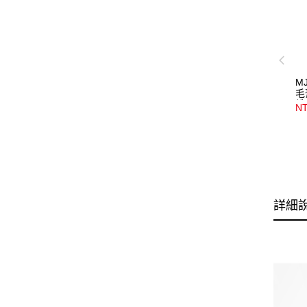
M
毛
緋
NT
詳細