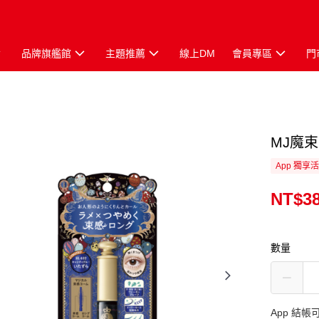
品牌旗艦館
主題推薦
線上DM
會員專區
門
MJ魔
App 獨享
NT$3
數量
App 結