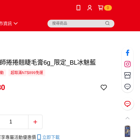
0
市資訊
束師捲捲翹睫毛膏6g_限定_BL冰魅藍
活動
超取滿NT$899免運
80
帳可享專屬活動優惠價
立即下載