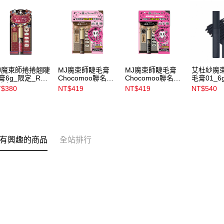
J魔束師捲捲翹睫
MJ魔束師睫毛膏
MJ魔束師睫毛膏
艾杜紗魔
膏6g_限定_RD
Chocomoo聯名組
Chocomoo聯名組
毛膏01_6
夜紅
_BR522
_BK921
$380
NT$419
NT$419
NT$540
有興趣的商品
全站排行