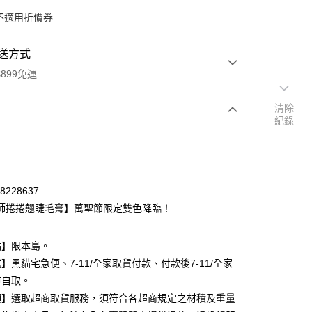
不適用折價券
送方式
899免運
清除
紀錄
次付款
期付款
0 利率 每期
NT$126
21家銀行
78228637
庫商業銀行
第一商業銀行
師捲捲翹睫毛膏】萬聖節限定雙色降臨！
付款
業銀行
彰化商業銀行
業儲蓄銀行
台北富邦商業銀行
點】限本島。
華商業銀行
兆豐國際商業銀行
】黑貓宅急便、7-11/全家取貨付款、付款後7-11/全家
小企業銀行
台中商業銀行
台灣）商業銀行
華泰商業銀行
市自取。
業銀行
遠東國際商業銀行
項】選取超商取貨服務，須符合各超商規定之材積及重量
業銀行
永豐商業銀行