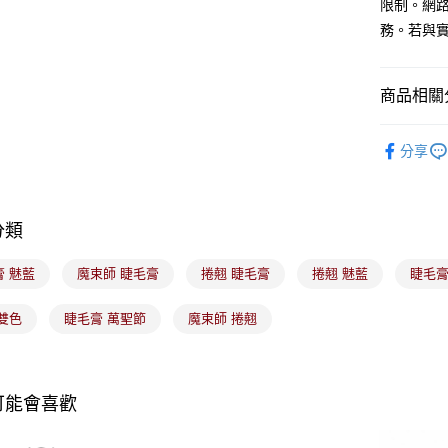
悠遊付
限制。網
玉山商
務。若與
台新國
Google Pa
台灣樂
全盈+PAY
商品相關分
大哥付你
🟦約會必
相關說明
分享
【大哥付
ATM付款
1.本服務
2.付款方
流程，驗
完成交易
分類
運送方式
3.實際核
4.訂單成
全家取貨
膏 魅藍
魔束師 睫毛膏
捲翹 睫毛膏
捲翹 魅藍
睫毛膏
消。如遇
每筆NT$1
無法說明
【繳款方
雙色
睫毛膏 萬聖節
魔束師 捲翹
付款後全
1.分期款
醒簡訊。
每筆NT$1
2.透過簡
帳／街口支
7-11取貨
可能會喜歡
【注意事
每筆NT$1
1.本服務