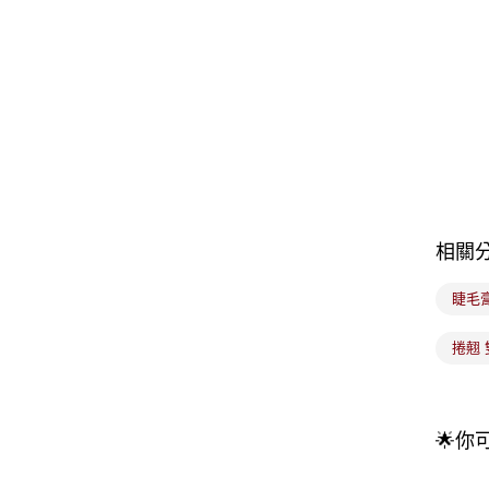
相關
睫毛
捲翹 
🌟你