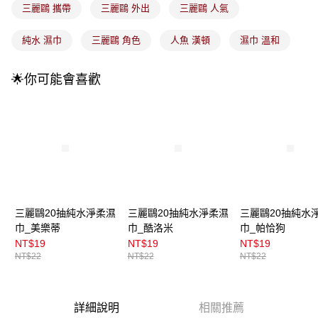
每筆NT$100，滿NT$899(含以上)免運費
消。如遇「轉專審核」未通過狀況，表示未達大哥付你分期系統評分，恕無
三麗鷗 攜帶
三麗鷗 外出
三麗鷗 人氣
法說明評估內容。
付款後全家取貨
【繳款方式說明】
純水 濕巾
三麗鷗 角色
人魚 漢頓
濕巾 溫和
1.分期款項不併入電信帳單，「大哥付你分期」於每月結算日後寄送繳費提
每筆NT$100，滿NT$899(含以上)免運費
醒簡訊。
2.透過簡訊連結打開帳單後，可選擇「超商條碼／台灣大直營門市／銀行轉
7-11取貨付款
🌟你可能會喜歡
帳／街口支付／iPASS MONEY」等通路繳費。
每筆NT$100，滿NT$899(含以上)免運費
【注意事項】
付款後7-11取貨
1.本服務係由「台灣大哥大股份有限公司」（以下簡稱本公司）所提供，讓
用戶於交易時，得透過本服務購買商品或服務，並由商店將買賣／分期付款
每筆NT$100，滿NT$899(含以上)免運費
買賣價金債權讓與本公司後，依約使用本公司帳單繳交帳款。
2.基於同意付款使用「大哥付你分期」之契約關係目的，商店將以您的個人
宅配
資料（包含姓名、電話或地址）提供予台灣大哥大進項蒐集、處理及利用，
由本公司與您本人進行分期帳單所需資料之確認、核對及更正。
每筆NT$100，滿NT$899(含以上)免運費
3.完整用戶服務條款，請詳閱以下連結：
https://oppay.tw/userRule
付款後門市自取
三麗鷗20抽純水淨柔濕
三麗鷗20抽純水淨柔濕
三麗鷗20抽純水
巾_美樂蒂
巾_酷洛米
巾_帕恰狗
每筆NT$100，滿NT$399(含以上)免運費
NT$19
NT$19
NT$19
NT$22
NT$22
NT$22
詳細說明
相關推薦