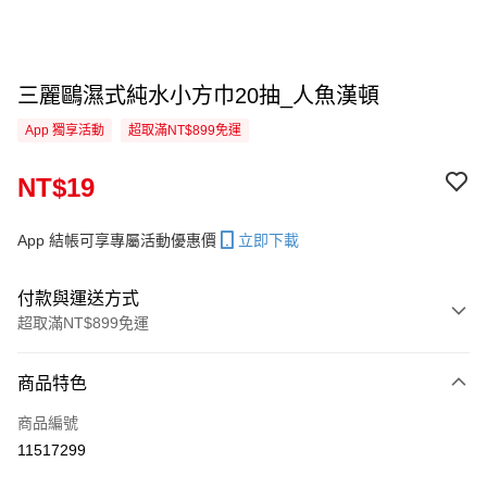
三麗鷗濕式純水小方巾20抽_人魚漢頓
App 獨享活動
超取滿NT$899免運
NT$19
App 結帳可享專屬活動優惠價
立即下載
付款與運送方式
超取滿NT$899免運
付款方式
商品特色
信用卡一次付款
商品編號
信用卡分期付款
11517299
3 期 0 利率 每期
NT$6
21家銀行