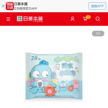
日藥本舖
開啟APP
立刻使用官方APP
0
1
/
1