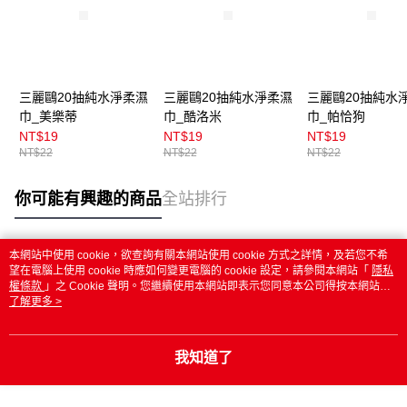
三麗鷗20抽純水淨柔濕
三麗鷗20抽純水淨柔濕
三麗鷗20抽純水
巾_美樂蒂
巾_酷洛米
巾_帕恰狗
NT$19
NT$19
NT$19
NT$22
NT$22
NT$22
你可能有興趣的商品
全站排行
本網站中使用 cookie，欲查詢有關本網站使用 cookie 方式之詳情，及若您不希
熱門標籤
望在電腦上使用 cookie 時應如何變更電腦的 cookie 設定，請參閱本網站「
隱私
權條款
」之 Cookie 聲明。您繼續使用本網站即表示您同意本公司得按本網站使
用條款之 Cookie 聲明使用 cookie。
了解更多 >
我知道了