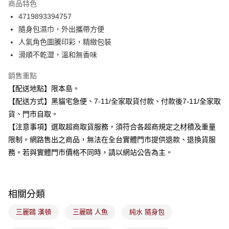
商品特色
合作金庫商業銀行
第一商業銀行
超商取貨付款
4719893394757
華南商業銀行
彰化商業銀行
隨身包濕巾，外出攜帶方便
LINE Pay
上海商業儲蓄銀行
台北富邦商業銀行
國泰世華商業銀行
兆豐國際商業銀行
人氣角色圖騰印彩，精緻包裝
Apple Pay
臺灣中小企業銀行
台中商業銀行
滑順不乾澀，溫和無香味
匯豐（台灣）商業銀行
華泰商業銀行
街口支付
聯邦商業銀行
遠東國際商業銀行
銷售重點
元大商業銀行
永豐商業銀行
悠遊付
【配送地點】限本島。
玉山商業銀行
星展（台灣）商業銀行
【配送方式】黑貓宅急便、7-11/全家取貨付款、付款後7-11/全家取
台新國際商業銀行
中國信託商業銀行
Google Pay
貨、門市自取。
台灣樂天信用卡公司
全盈+PAY
【注意事項】選取超商取貨服務，須符合各超商規定之材積及重量
限制。網路售出之商品，無法在全台實體門市提供退款、退換貨服
大哥付你分期
務。若與實體門市價格不同時，請以網站公告為主。
相關說明
【大哥付你分期使用說明】
ATM付款
1.本服務由台灣大哥大提供，台灣大哥大用戶可立即使用無須另外申請。
2.付款方式選擇「大哥付你分期」，訂單成立後會自動跳轉到大哥付的交易
相關分類
流程，驗證手機門號後，選擇欲分期的期數、繳款截止日，確認付款後即完
運送方式
成交易。
三麗鷗 漢頓
三麗鷗 人魚
純水 隨身包
3.實際核准額度、可分期數及費用金額請依後續交易確認頁面所載為準。
全家取貨付款
4.訂單成立30分鐘內，如未前往確認交易或遇審核未通過，訂單將自動取