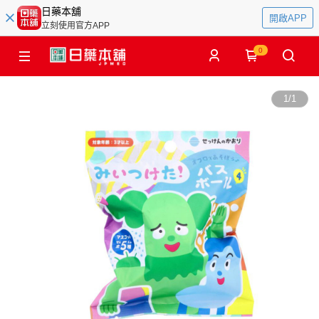
日藥本舖
開啟APP
立刻使用官方APP
0
1
/
1