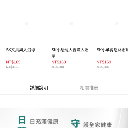
4.訂單成立30分鐘內，如未前往確認交易或遇審核未通過，訂單將自動取
每筆NT$100，滿NT$899(含以上)免運費
消。如遇「轉專審核」未通過狀況，表示未達大哥付你分期系統評分，恕無
法說明評估內容。
付款後全家取貨
【繳款方式說明】
1.分期款項不併入電信帳單，「大哥付你分期」於每月結算日後寄送繳費提
每筆NT$100，滿NT$899(含以上)免運費
醒簡訊。
2.透過簡訊連結打開帳單後，可選擇「超商條碼／台灣大直營門市／銀行轉
7-11取貨付款
帳／街口支付／iPASS MONEY」等通路繳費。
每筆NT$100，滿NT$899(含以上)免運費
【注意事項】
SK文具與入浴球
SK小恐龍大冒險入浴
SK小羊肖恩沐浴
付款後7-11取貨
1.本服務係由「台灣大哥大股份有限公司」（以下簡稱本公司）所提供，讓
球
用戶於交易時，得透過本服務購買商品或服務，並由商店將買賣／分期付款
每筆NT$100，滿NT$899(含以上)免運費
NT$169
NT$169
NT$169
買賣價金債權讓與本公司後，依約使用本公司帳單繳交帳款。
NT$180
NT$180
NT$180
2.基於同意付款使用「大哥付你分期」之契約關係目的，商店將以您的個人
宅配
資料（包含姓名、電話或地址）提供予台灣大哥大進項蒐集、處理及利用，
由本公司與您本人進行分期帳單所需資料之確認、核對及更正。
每筆NT$100，滿NT$899(含以上)免運費
3.完整用戶服務條款，請詳閱以下連結：
https://oppay.tw/userRule
詳細說明
相關推薦
付款後門市自取
每筆NT$100，滿NT$399(含以上)免運費