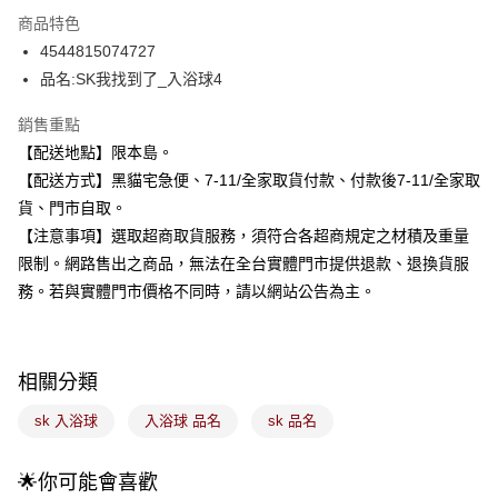
3 期 0 利率 每期
NT$56
21家銀行
商品特色
合作金庫商業銀行
第一商業銀行
超商取貨付款
4544815074727
華南商業銀行
彰化商業銀行
品名:SK我找到了_入浴球4
LINE Pay
上海商業儲蓄銀行
台北富邦商業銀行
國泰世華商業銀行
兆豐國際商業銀行
Apple Pay
銷售重點
臺灣中小企業銀行
台中商業銀行
【配送地點】限本島。
匯豐（台灣）商業銀行
華泰商業銀行
街口支付
聯邦商業銀行
遠東國際商業銀行
【配送方式】黑貓宅急便、7-11/全家取貨付款、付款後7-11/全家取
元大商業銀行
永豐商業銀行
悠遊付
貨、門市自取。
玉山商業銀行
星展（台灣）商業銀行
【注意事項】選取超商取貨服務，須符合各超商規定之材積及重量
台新國際商業銀行
中國信託商業銀行
Google Pay
限制。網路售出之商品，無法在全台實體門市提供退款、退換貨服
台灣樂天信用卡公司
全盈+PAY
務。若與實體門市價格不同時，請以網站公告為主。
大哥付你分期
相關說明
相關分類
【大哥付你分期使用說明】
ATM付款
1.本服務由台灣大哥大提供，台灣大哥大用戶可立即使用無須另外申請。
sk 入浴球
入浴球 品名
sk 品名
2.付款方式選擇「大哥付你分期」，訂單成立後會自動跳轉到大哥付的交易
流程，驗證手機門號後，選擇欲分期的期數、繳款截止日，確認付款後即完
運送方式
成交易。
🌟你可能會喜歡
3.實際核准額度、可分期數及費用金額請依後續交易確認頁面所載為準。
全家取貨付款