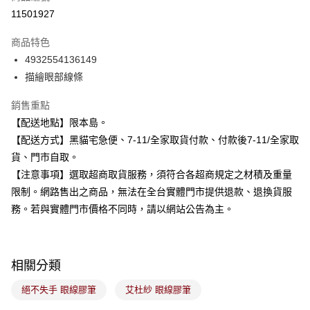
信用卡分期付款
11501927
3 期 0 利率 每期
NT$153
21家銀行
商品特色
合作金庫商業銀行
第一商業銀行
超商取貨付款
4932554136149
華南商業銀行
彰化商業銀行
描繪眼部線條
LINE Pay
上海商業儲蓄銀行
台北富邦商業銀行
國泰世華商業銀行
兆豐國際商業銀行
Apple Pay
銷售重點
臺灣中小企業銀行
台中商業銀行
【配送地點】限本島。
匯豐（台灣）商業銀行
華泰商業銀行
街口支付
聯邦商業銀行
遠東國際商業銀行
【配送方式】黑貓宅急便、7-11/全家取貨付款、付款後7-11/全家取
元大商業銀行
永豐商業銀行
悠遊付
貨、門市自取。
玉山商業銀行
星展（台灣）商業銀行
【注意事項】選取超商取貨服務，須符合各超商規定之材積及重量
台新國際商業銀行
中國信託商業銀行
Google Pay
限制。網路售出之商品，無法在全台實體門市提供退款、退換貨服
台灣樂天信用卡公司
全盈+PAY
務。若與實體門市價格不同時，請以網站公告為主。
大哥付你分期
相關說明
相關分類
【大哥付你分期使用說明】
ATM付款
1.本服務由台灣大哥大提供，台灣大哥大用戶可立即使用無須另外申請。
絕不失手 眼線膠筆
艾杜紗 眼線膠筆
2.付款方式選擇「大哥付你分期」，訂單成立後會自動跳轉到大哥付的交易
流程，驗證手機門號後，選擇欲分期的期數、繳款截止日，確認付款後即完
運送方式