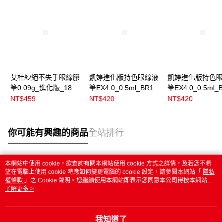
艾杜紗絕不失手眼線膠
凱婷進化版持色眼線液
凱婷進化版持色
筆0.09g_進化版_18
筆EX4.0_0.5ml_BR1
筆EX4.0_0.5ml_
NT$459
NT$420
NT$420
你可能有興趣的商品
全站排行
本網站中使用 cookie，欲查詢有關本網站使用 cookie 方式之詳情，及若您不希
熱門標籤
望在電腦上使用 cookie 時應如何變更電腦的 cookie 設定，請參閱本網站「
隱私
權條款
」之 Cookie 聲明。您繼續使用本網站即表示您同意本公司得按本網站使
用條款之 Cookie 聲明使用 cookie。
了解更多 >
我知道了