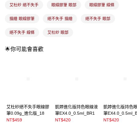
成交易。
艾杜紗 絕不失手
眼線膠筆 眼部
眼線膠筆 線條
3.實際核准額度、可分期數及費用金額請依後續交易確認頁面所載為準。
全家取貨付款
4.訂單成立30分鐘內，如未前往確認交易或遇審核未通過，訂單將自動取
每筆NT$100，滿NT$899(含以上)免運費
描繪 眼線膠筆
絕不失手 描繪
絕不失手 眼部
消。如遇「轉專審核」未通過狀況，表示未達大哥付你分期系統評分，恕無
法說明評估內容。
付款後全家取貨
【繳款方式說明】
絕不失手 線條
艾杜紗 眼部
1.分期款項不併入電信帳單，「大哥付你分期」於每月結算日後寄送繳費提
每筆NT$100，滿NT$899(含以上)免運費
醒簡訊。
2.透過簡訊連結打開帳單後，可選擇「超商條碼／台灣大直營門市／銀行轉
🌟你可能會喜歡
7-11取貨付款
帳／街口支付／iPASS MONEY」等通路繳費。
每筆NT$100，滿NT$899(含以上)免運費
【注意事項】
付款後7-11取貨
1.本服務係由「台灣大哥大股份有限公司」（以下簡稱本公司）所提供，讓
用戶於交易時，得透過本服務購買商品或服務，並由商店將買賣／分期付款
每筆NT$100，滿NT$899(含以上)免運費
買賣價金債權讓與本公司後，依約使用本公司帳單繳交帳款。
2.基於同意付款使用「大哥付你分期」之契約關係目的，商店將以您的個人
宅配
資料（包含姓名、電話或地址）提供予台灣大哥大進項蒐集、處理及利用，
由本公司與您本人進行分期帳單所需資料之確認、核對及更正。
每筆NT$100，滿NT$899(含以上)免運費
3.完整用戶服務條款，請詳閱以下連結：
https://oppay.tw/userRule
艾杜紗絕不失手眼線膠
凱婷進化版持色眼線液
凱婷進化版持色
付款後門市自取
筆0.09g_進化版_18
筆EX4.0_0.5ml_BR1
筆EX4.0_0.5ml_
每筆NT$100，滿NT$399(含以上)免運費
NT$459
NT$420
NT$420