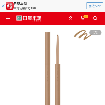
日藥本舖
開啟APP
立刻使用官方APP
0
1
/
2