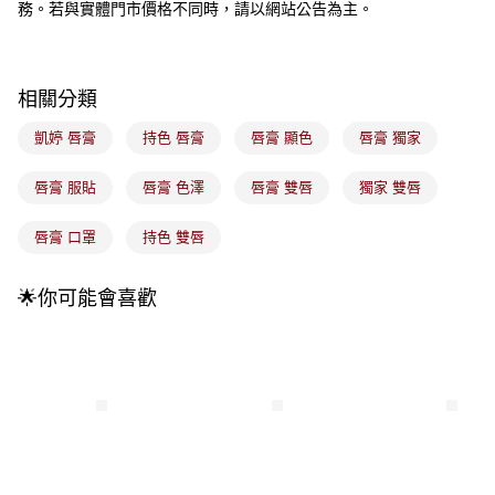
3.實際核准額度、可分期數及費用金額請依後續交易確認頁面所載為準。
務。若與實體門市價格不同時，請以網站公告為主。
全家取貨付款
4.訂單成立30分鐘內，如未前往確認交易或遇審核未通過，訂單將自動取
每筆NT$100，滿NT$899(含以上)免運費
消。如遇「轉專審核」未通過狀況，表示未達大哥付你分期系統評分，恕無
法說明評估內容。
付款後全家取貨
【繳款方式說明】
相關分類
1.分期款項不併入電信帳單，「大哥付你分期」於每月結算日後寄送繳費提
每筆NT$100，滿NT$899(含以上)免運費
醒簡訊。
凱婷 唇膏
持色 唇膏
唇膏 顯色
唇膏 獨家
2.透過簡訊連結打開帳單後，可選擇「超商條碼／台灣大直營門市／銀行轉
7-11取貨付款
帳／街口支付／iPASS MONEY」等通路繳費。
每筆NT$100，滿NT$899(含以上)免運費
唇膏 服貼
唇膏 色澤
唇膏 雙唇
獨家 雙唇
【注意事項】
付款後7-11取貨
1.本服務係由「台灣大哥大股份有限公司」（以下簡稱本公司）所提供，讓
唇膏 口罩
持色 雙唇
用戶於交易時，得透過本服務購買商品或服務，並由商店將買賣／分期付款
每筆NT$100，滿NT$899(含以上)免運費
買賣價金債權讓與本公司後，依約使用本公司帳單繳交帳款。
2.基於同意付款使用「大哥付你分期」之契約關係目的，商店將以您的個人
宅配
🌟你可能會喜歡
資料（包含姓名、電話或地址）提供予台灣大哥大進項蒐集、處理及利用，
由本公司與您本人進行分期帳單所需資料之確認、核對及更正。
每筆NT$100，滿NT$899(含以上)免運費
3.完整用戶服務條款，請詳閱以下連結：
https://oppay.tw/userRule
付款後門市自取
每筆NT$100，滿NT$399(含以上)免運費