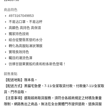
3 期 0 利率 每期
NT$143
21家銀行
商品特色
合作金庫商業銀行
第一商業銀行
超商取貨付款
4973167049853
華南商業銀行
彰化商業銀行
不易沾口罩、不易沾杯
LINE Pay
上海商業儲蓄銀行
台北富邦商業銀行
國泰世華商業銀行
兆豐國際商業銀行
高顯色 高持色 高保濕
Apple Pay
臺灣中小企業銀行
台中商業銀行
獨家持色技術
匯豐（台灣）商業銀行
華泰商業銀行
結合從雙唇蒸發的水分
街口支付
聯邦商業銀行
遠東國際商業銀行
轉化為高服貼凍狀薄膜
元大商業銀行
永豐商業銀行
悠遊付
實現長效持色
玉山商業銀行
星展（台灣）商業銀行
矚目的潮流色澤
台新國際商業銀行
中國信託商業銀行
Google Pay
台灣樂天信用卡公司
彷彿甘甜果實般的柔和粉系新色登場！
全盈+PAY
銷售重點
大哥付你分期
【配送地點】限本島。
相關說明
【配送方式】黑貓宅急便、7-11/全家取貨付款、付款後7-11/全家取
【大哥付你分期使用說明】
ATM付款
貨、門市自取。
1.本服務由台灣大哥大提供，台灣大哥大用戶可立即使用無須另外申請。
2.付款方式選擇「大哥付你分期」，訂單成立後會自動跳轉到大哥付的交易
【注意事項】選取超商取貨服務，須符合各超商規定之材積及重量
流程，驗證手機門號後，選擇欲分期的期數、繳款截止日，確認付款後即完
運送方式
限制。網路售出之商品，無法在全台實體門市提供退款、退換貨服
成交易。