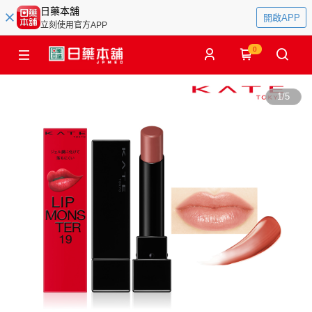
日藥本舖
開啟APP
立刻使用官方APP
0
1
/
5