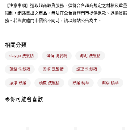
流程，驗證手機門號後，選擇欲分期的期數、繳款截止日，確認付款後即完
運送方式
【注意事項】選取超商取貨服務，須符合各超商規定之材積及重量
成交易。
3.實際核准額度、可分期數及費用金額請依後續交易確認頁面所載為準。
限制。網路售出之商品，無法在全台實體門市提供退款、退換貨服
全家取貨付款
4.訂單成立30分鐘內，如未前往確認交易或遇審核未通過，訂單將自動取
務。若與實體門市價格不同時，請以網站公告為主。
每筆NT$100，滿NT$899(含以上)免運費
消。如遇「轉專審核」未通過狀況，表示未達大哥付你分期系統評分，恕無
法說明評估內容。
付款後全家取貨
【繳款方式說明】
1.分期款項不併入電信帳單，「大哥付你分期」於每月結算日後寄送繳費提
每筆NT$100，滿NT$899(含以上)免運費
相關分類
醒簡訊。
2.透過簡訊連結打開帳單後，可選擇「超商條碼／台灣大直營門市／銀行轉
7-11取貨付款
帳／街口支付／iPASS MONEY」等通路繳費。
clayge 洗髮精
薄荷 洗髮精
海泥 洗髮精
每筆NT$100，滿NT$899(含以上)免運費
【注意事項】
蓬鬆 洗髮精
柔順 洗髮精
調理 洗髮精
付款後7-11取貨
1.本服務係由「台灣大哥大股份有限公司」（以下簡稱本公司）所提供，讓
用戶於交易時，得透過本服務購買商品或服務，並由商店將買賣／分期付款
每筆NT$100，滿NT$899(含以上)免運費
買賣價金債權讓與本公司後，依約使用本公司帳單繳交帳款。
潔淨 舒緩
頭皮 洗髮精
舒緩 精華
潔淨 精華
2.基於同意付款使用「大哥付你分期」之契約關係目的，商店將以您的個人
宅配
資料（包含姓名、電話或地址）提供予台灣大哥大進項蒐集、處理及利用，
🌟你可能會喜歡
由本公司與您本人進行分期帳單所需資料之確認、核對及更正。
每筆NT$100，滿NT$899(含以上)免運費
3.完整用戶服務條款，請詳閱以下連結：
https://oppay.tw/userRule
付款後門市自取
每筆NT$100，滿NT$399(含以上)免運費