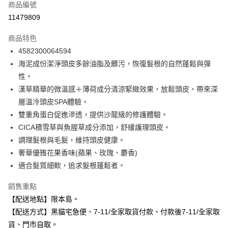
商品編號
信用卡分期付款
11479809
3 期 0 利率 每期
NT$165
21家銀行
商品特色
合作金庫商業銀行
第一商業銀行
超商取貨付款
4582300064594
華南商業銀行
彰化商業銀行
海泥成份潔淨頭皮多餘油脂及髒污，恢復髮根的自然蓬鬆與彈
LINE Pay
上海商業儲蓄銀行
台北富邦商業銀行
國泰世華商業銀行
兆豐國際商業銀行
性。
Apple Pay
臺灣中小企業銀行
台中商業銀行
漢草精華的微溫感＋薄荷成分清涼緊緻效果，放鬆頭皮，帶來深
匯豐（台灣）商業銀行
華泰商業銀行
層溫冷頭皮SPA體驗。
街口支付
聯邦商業銀行
遠東國際商業銀行
雙重角蛋白促進滲透，提供沙龍級的修護體驗。
元大商業銀行
永豐商業銀行
悠遊付
CICA積雪草與魚腥草成分添加，舒緩護理頭皮。
玉山商業銀行
星展（台灣）商業銀行
調理髮根與毛髮，維持頭皮健康。
台新國際商業銀行
中國信託商業銀行
Google Pay
台灣樂天信用卡公司
奢華優雅花果香味(蘋果、玫瑰、麝香)
全盈+PAY
適合髮質細軟，追求髮根蓬鬆者。
大哥付你分期
銷售重點
相關說明
【配送地點】限本島。
【大哥付你分期使用說明】
ATM付款
【配送方式】黑貓宅急便、7-11/全家取貨付款、付款後7-11/全家取
1.本服務由台灣大哥大提供，台灣大哥大用戶可立即使用無須另外申請。
2.付款方式選擇「大哥付你分期」，訂單成立後會自動跳轉到大哥付的交易
貨、門市自取。