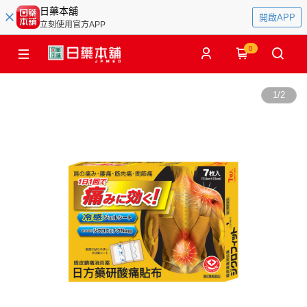
日藥本舖
開啟APP
立刻使用官方APP
0
1
/
2