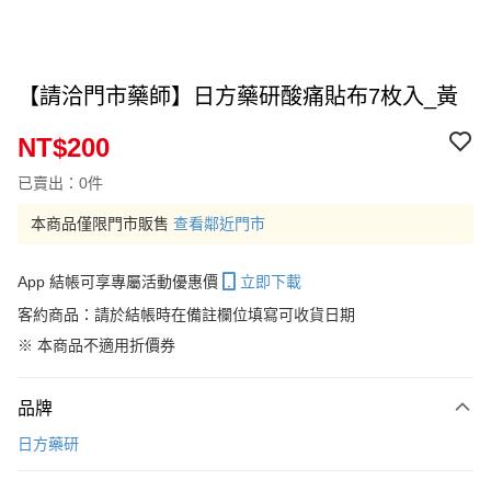
【請洽門市藥師】日方藥研酸痛貼布7枚入_黃
NT$200
已賣出：0件
本商品僅限門市販售
查看鄰近門市
App 結帳可享專屬活動優惠價
立即下載
客約商品：請於結帳時在備註欄位填寫可收貨日期
※ 本商品不適用折價券
品牌
日方藥研