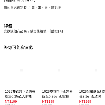
🟦約會必備彩妝
眉、眼、唇、腮彩妝
評價
喜歡這個商品嗎？購買後給他一個好評吧
🌟你可能會喜歡
1028雙管齊下柔霧唇
1028雙管齊下柔霧唇
1028奢絨緞光訂
線筆0.25g1大地裸
線筆0.25g_柔嫩粉
膏2.1g_杏玫瑰
NT$199
NT$199
NT$269