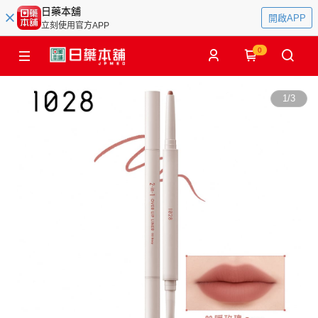
日藥本舖
開啟APP
立刻使用官方APP
0
1
/
3