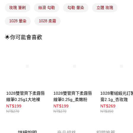
4.訂單成立30分鐘內，如未前往確認交易或遇審核未通過，訂單將自動取
每筆NT$100，滿NT$899(含以上)免運費
消。如遇「轉專審核」未通過狀況，表示未達大哥付你分期系統評分，恕無
玫瑰 筆刷
絲滑 勾勒
勾勒 暈染
立體 玫瑰
法說明評估內容。
付款後全家取貨
【繳款方式說明】
1028 暈染
1028 柔霧
1.分期款項不併入電信帳單，「大哥付你分期」於每月結算日後寄送繳費提
每筆NT$100，滿NT$899(含以上)免運費
醒簡訊。
2.透過簡訊連結打開帳單後，可選擇「超商條碼／台灣大直營門市／銀行轉
7-11取貨付款
🌟你可能會喜歡
帳／街口支付／iPASS MONEY」等通路繳費。
每筆NT$100，滿NT$899(含以上)免運費
【注意事項】
付款後7-11取貨
1.本服務係由「台灣大哥大股份有限公司」（以下簡稱本公司）所提供，讓
用戶於交易時，得透過本服務購買商品或服務，並由商店將買賣／分期付款
每筆NT$100，滿NT$899(含以上)免運費
買賣價金債權讓與本公司後，依約使用本公司帳單繳交帳款。
2.基於同意付款使用「大哥付你分期」之契約關係目的，商店將以您的個人
宅配
資料（包含姓名、電話或地址）提供予台灣大哥大進項蒐集、處理及利用，
由本公司與您本人進行分期帳單所需資料之確認、核對及更正。
每筆NT$100，滿NT$899(含以上)免運費
3.完整用戶服務條款，請詳閱以下連結：
https://oppay.tw/userRule
付款後門市自取
1028雙管齊下柔霧唇
1028雙管齊下柔霧唇
1028奢絨緞光訂
線筆0.25g1大地裸
線筆0.25g_柔嫩粉
膏2.1g_杏玫瑰
每筆NT$100，滿NT$399(含以上)免運費
NT$199
NT$199
NT$269
NT$270
NT$270
NT$350
詳細說明
商品規格
相關推薦