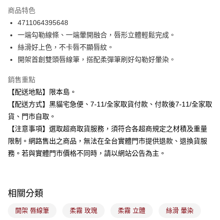
3 期 0 利率 每期
NT$66
21家銀行
商品特色
合作金庫商業銀行
第一商業銀行
超商取貨付款
4711064395648
華南商業銀行
彰化商業銀行
一端勾勒線條、一端暈開融合，唇形立體輕鬆完成。
LINE Pay
上海商業儲蓄銀行
台北富邦商業銀行
國泰世華商業銀行
兆豐國際商業銀行
絲滑好上色，不卡唇不顯唇紋。
Apple Pay
臺灣中小企業銀行
台中商業銀行
開架首創雙頭唇線筆，搭配柔彈筆刷好勾勒好暈染。
匯豐（台灣）商業銀行
華泰商業銀行
街口支付
聯邦商業銀行
遠東國際商業銀行
銷售重點
元大商業銀行
永豐商業銀行
悠遊付
【配送地點】限本島。
玉山商業銀行
星展（台灣）商業銀行
【配送方式】黑貓宅急便、7-11/全家取貨付款、付款後7-11/全家取
台新國際商業銀行
中國信託商業銀行
Google Pay
貨、門市自取。
台灣樂天信用卡公司
全盈+PAY
【注意事項】選取超商取貨服務，須符合各超商規定之材積及重量
限制。網路售出之商品，無法在全台實體門市提供退款、退換貨服
大哥付你分期
務。若與實體門市價格不同時，請以網站公告為主。
相關說明
【大哥付你分期使用說明】
ATM付款
1.本服務由台灣大哥大提供，台灣大哥大用戶可立即使用無須另外申請。
2.付款方式選擇「大哥付你分期」，訂單成立後會自動跳轉到大哥付的交易
相關分類
流程，驗證手機門號後，選擇欲分期的期數、繳款截止日，確認付款後即完
運送方式
成交易。
開架 唇線筆
柔霧 玫瑰
柔霧 立體
絲滑 暈染
3.實際核准額度、可分期數及費用金額請依後續交易確認頁面所載為準。
全家取貨付款