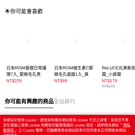
🌟你可能會喜歡
日本RISM基礎日常護
日本RISM維生素C緊
ReLUCE光澤香
理7入_緊緻毛孔黑
緻毛孔面膜1入_黃
霜_小蒼蘭
NT$229
NT$89
NT$179
NT$209
你可能有興趣的商品
全站排行
本網站中使用 cookie，欲查詢有關本網站使用 cookie 方式之詳情，及若您不希
熱門標籤
望在電腦上使用 cookie 時應如何變更電腦的 cookie 設定，請參閱本網站「
隱私
權條款
」之 Cookie 聲明。您繼續使用本網站即表示您同意本公司得按本網站使