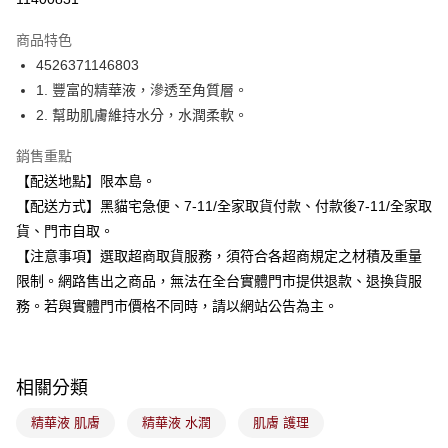
3 期 0 利率 每期
NT$76
21家銀行
商品特色
合作金庫商業銀行
第一商業銀行
超商取貨付款
4526371146803
華南商業銀行
彰化商業銀行
1. 豐富的精華液，滲透至角質層。
LINE Pay
上海商業儲蓄銀行
台北富邦商業銀行
國泰世華商業銀行
兆豐國際商業銀行
2. 幫助肌膚維持水分，水潤柔軟。
Apple Pay
臺灣中小企業銀行
台中商業銀行
銷售重點
匯豐（台灣）商業銀行
華泰商業銀行
街口支付
聯邦商業銀行
遠東國際商業銀行
【配送地點】限本島。
元大商業銀行
永豐商業銀行
悠遊付
【配送方式】黑貓宅急便、7-11/全家取貨付款、付款後7-11/全家取
玉山商業銀行
星展（台灣）商業銀行
貨、門市自取。
台新國際商業銀行
中國信託商業銀行
Google Pay
【注意事項】選取超商取貨服務，須符合各超商規定之材積及重量
台灣樂天信用卡公司
全盈+PAY
限制。網路售出之商品，無法在全台實體門市提供退款、退換貨服
務。若與實體門市價格不同時，請以網站公告為主。
大哥付你分期
相關說明
【大哥付你分期使用說明】
ATM付款
1.本服務由台灣大哥大提供，台灣大哥大用戶可立即使用無須另外申請。
相關分類
2.付款方式選擇「大哥付你分期」，訂單成立後會自動跳轉到大哥付的交易
流程，驗證手機門號後，選擇欲分期的期數、繳款截止日，確認付款後即完
精華液 肌膚
精華液 水潤
肌膚 護理
運送方式
成交易。