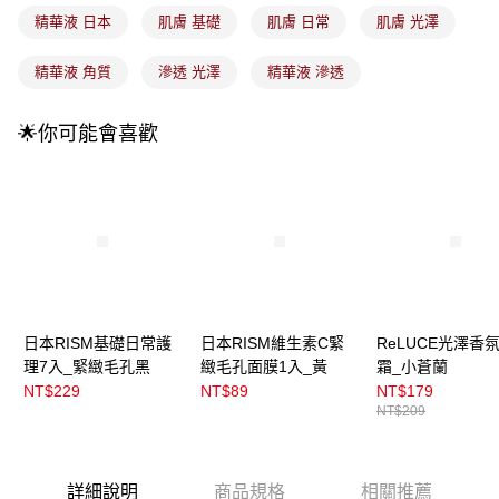
3.實際核准額度、可分期數及費用金額請依後續交易確認頁面所載為準。
全家取貨付款
精華液 日本
肌膚 基礎
肌膚 日常
肌膚 光澤
4.訂單成立30分鐘內，如未前往確認交易或遇審核未通過，訂單將自動取
每筆NT$100，滿NT$899(含以上)免運費
消。如遇「轉專審核」未通過狀況，表示未達大哥付你分期系統評分，恕無
法說明評估內容。
精華液 角質
滲透 光澤
精華液 滲透
付款後全家取貨
【繳款方式說明】
1.分期款項不併入電信帳單，「大哥付你分期」於每月結算日後寄送繳費提
每筆NT$100，滿NT$899(含以上)免運費
醒簡訊。
🌟你可能會喜歡
2.透過簡訊連結打開帳單後，可選擇「超商條碼／台灣大直營門市／銀行轉
7-11取貨付款
帳／街口支付／iPASS MONEY」等通路繳費。
每筆NT$100，滿NT$899(含以上)免運費
【注意事項】
付款後7-11取貨
1.本服務係由「台灣大哥大股份有限公司」（以下簡稱本公司）所提供，讓
用戶於交易時，得透過本服務購買商品或服務，並由商店將買賣／分期付款
每筆NT$100，滿NT$899(含以上)免運費
買賣價金債權讓與本公司後，依約使用本公司帳單繳交帳款。
2.基於同意付款使用「大哥付你分期」之契約關係目的，商店將以您的個人
宅配
資料（包含姓名、電話或地址）提供予台灣大哥大進項蒐集、處理及利用，
由本公司與您本人進行分期帳單所需資料之確認、核對及更正。
每筆NT$100，滿NT$899(含以上)免運費
日本RISM基礎日常護
日本RISM維生素C緊
ReLUCE光澤香
3.完整用戶服務條款，請詳閱以下連結：
https://oppay.tw/userRule
理7入_緊緻毛孔黑
緻毛孔面膜1入_黃
霜_小蒼蘭
付款後門市自取
NT$229
NT$89
NT$179
每筆NT$100，滿NT$399(含以上)免運費
NT$209
詳細說明
商品規格
相關推薦