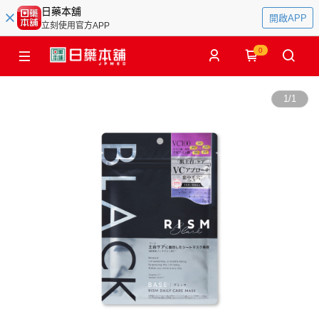
日藥本舖
開啟APP
立刻使用官方APP
0
1
/
1