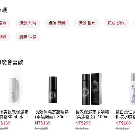
7-11取貨
【注意事
每筆NT$1
分類
1.本服務
用戶於交
付款後7-1
噴霧
保濕 均勻
保濕 潤澤
保濕 鎖水
肌膚 鎖水
款買賣價
每筆NT$1
2.基於同
資料（包
細緻
肌膚 保濕
宅配
用，由本
3.完整用
每筆NT$1
付款後門
可能會喜歡
每筆NT$1
瑞美長效保濕定
長效保濕定妝噴霧
長效保濕定妝噴霧
麗白薏仁
噴霧30ml_水光
(柔焦霧面)_30ml
(柔焦霧面)_100ml
化妝水噴霧
面
$169
NT$169
NT$299
NT$108
$199
NT$199
NT$439
NT$159