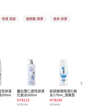
付款
項】
00，滿NT$899(含以上)免運費
係由「台灣大哥大股份有限公司」（以下簡稱本公司）所提供，讓
易時，得透過本服務購買商品或服務，並由商店將買賣／分期付
1取貨
保濕 底妝
玻尿酸 潤澤
長效 保濕
金債權讓與本公司後，依約使用本公司帳單繳交帳款。
00，滿NT$899(含以上)免運費
意付款使用「大哥付你分期」之契約關係目的，商店將以您的個人
含姓名、電話或地址）提供予台灣大哥大進項蒐集、處理及利
公司與您本人進行分期帳單所需資料之確認、核對及更正。
戶服務條款，請詳閱以下連結：
https://oppay.tw/userRule
00，滿NT$899(含以上)免運費
市自取
00，滿NT$399(含以上)免運費
透亮保濕
麗白薏仁透亮保濕
肌研極潤保濕化粧
麗白薏仁保濕化妝
200ml
化妝水500ml
水170ml_清爽型
水(500ml)
NT$123
NT$299
NT$199
NT$189
NT$440
NT$249