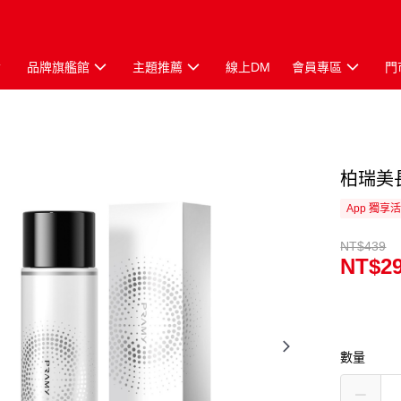
品牌旗艦館
主題推薦
線上DM
會員專區
門
柏瑞美
App 獨享
NT$439
NT$2
數量