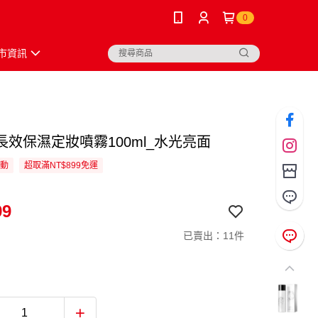
0
市資訊
長效保濕定妝噴霧100ml_水光亮面
活動
超取滿NT$899免運
99
已賣出：11件