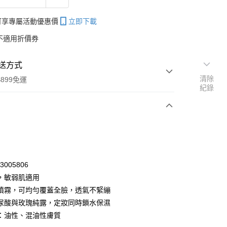
帳可享專屬活動優惠價
立即下載
不適用折價券
送方式
清除
899免運
紀錄
次付款
期付款
0 利率 每期
NT$99
21家銀行
13005806
庫商業銀行
第一商業銀行
，敏弱肌適用
付款
業銀行
彰化商業銀行
噴霧，可均勻覆蓋全臉，透氣不緊繃
業儲蓄銀行
台北富邦商業銀行
尿酸與玫瑰純露，定妝同時鎖水保濕
華商業銀行
兆豐國際商業銀行
：油性、混油性膚質
小企業銀行
台中商業銀行