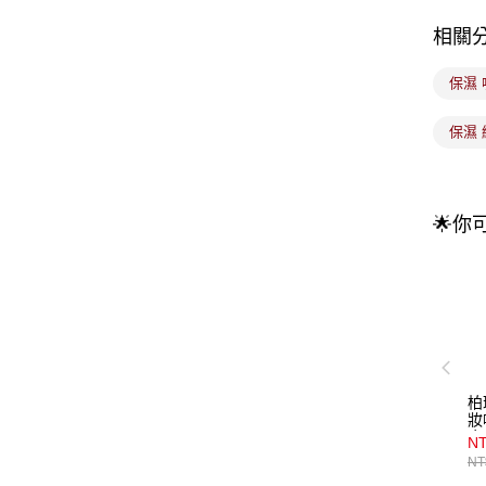
相關
保濕 
保濕 
🌟你
柏
妝
亮
NT
NT