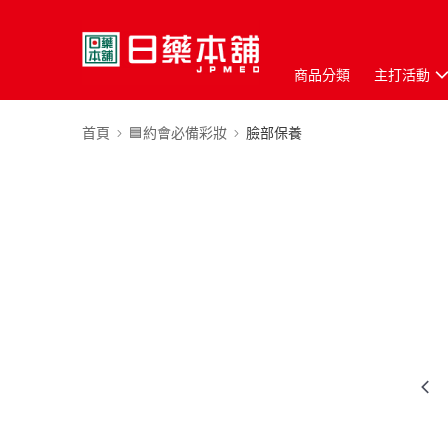
商品分類
主打活動
首頁
🟦約會必備彩妝
臉部保養