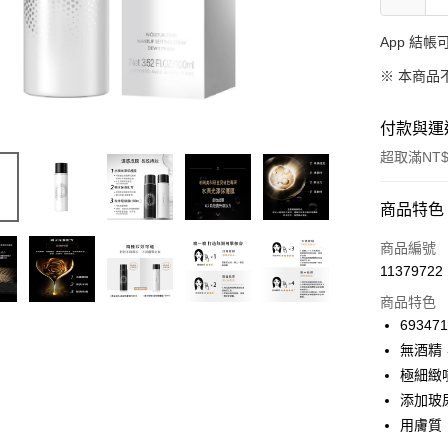
App 結
※ 本商品
付款與運
超取滿NT$
付款方式
商品特色
信用卡一
商品編號
11379722
信用卡分
商品特色
3 期 
69347
合作金
無酒精
超商取貨
華南商
極細緻
LINE Pay
上海商
添加玻
國泰世
用膚質
Apple Pay
臺灣中