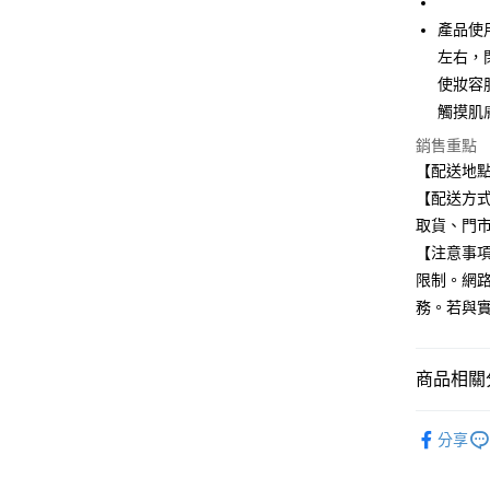
匯豐（
街口支付
聯邦商
產品使
元大商
悠遊付
左右，
玉山商
使妝容
台新國
Google Pa
觸摸肌
台灣樂
全盈+PAY
銷售重點
【配送地
大哥付你
【配送方式
相關說明
取貨、門
【大哥付
ATM付款
1.本服務
【注意事
2.付款方
限制。網
流程，驗
完成交易
務。若與
運送方式
3.實際核
4.訂單成
全家取貨
消。如遇
商品相關分
每筆NT$1
無法說明
【繳款方
🟦約會必
付款後全
1.分期款
分享
醒簡訊。
每筆NT$1
2.透過簡
帳／街口支