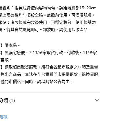
台灣）商業銀行
華泰商業銀行
業銀行
遠東國際商業銀行
用說明：搖晃瓶身使內容物均勻，請距離臉部15~20cm
業銀行
永豐商業銀行
閉上眼唇後均勻噴於全臉。底妝前使用，可潤澤肌膚，
業銀行
星展（台灣）商業銀行
服貼；底妝後或完妝後使用，可穩定妝效。使用後請勿
際商業銀行
中國信託商業銀行
y
膚，待其自然風乾即可。卸妝時，請使用卸妝產品。
天信用卡公司
點】限本島。
分期
】黑貓宅急便、7-11/全家取貨付款、付款後7-11/全家
市自取。
你分期使用說明】
由台灣大哥大提供，台灣大哥大用戶可立即使用無須另外申請。
項】選取超商取貨服務，須符合各超商規定之材積及重量
式選擇「大哥付你分期」，訂單成立後會自動跳轉到大哥付的交易
路售出之商品，無法在全台實體門市提供退款、退換貨服
證手機門號後，選擇欲分期的期數、繳款截止日，確認付款後即
。
實體門市價格不同時，請以網站公告為主。
准額度、可分期數及費用金額請依後續交易確認頁面所載為準。
立30分鐘內，如未前往確認交易或遇審核未通過，訂單將自動取
付款
「轉專審核」未通過狀況，表示未達大哥付你分期系統評分，恕
類 (1)
00，滿NT$899(含以上)免運費
評估內容。
式說明】
備彩妝
臉部保養
家取貨
項不併入電信帳單，「大哥付你分期」於每月結算日後寄送繳費提
客服
00，滿NT$899(含以上)免運費
訊連結打開帳單後，可選擇「超商條碼／台灣大直營門市／銀行轉
付／iPASS MONEY」等通路繳費。