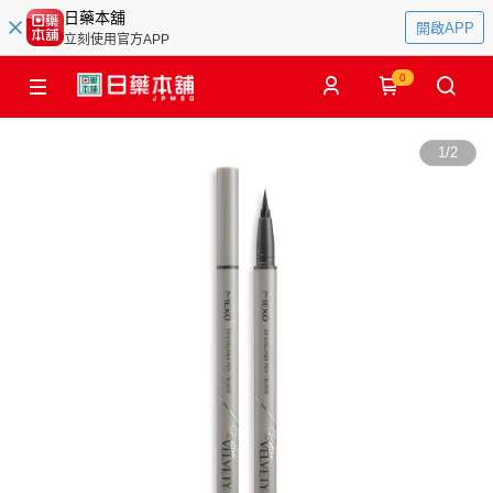
日藥本舖
開啟APP
立刻使用官方APP
0
1
/
2