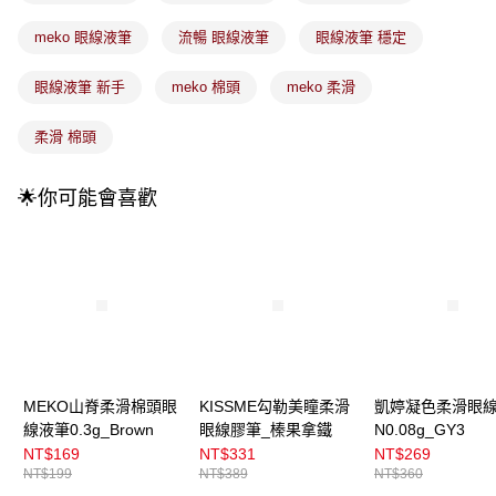
成交易。
3.實際核准額度、可分期數及費用金額請依後續交易確認頁面所載為準。
全家取貨付款
meko 眼線液筆
流暢 眼線液筆
眼線液筆 穩定
4.訂單成立30分鐘內，如未前往確認交易或遇審核未通過，訂單將自動取
每筆NT$100，滿NT$899(含以上)免運費
消。如遇「轉專審核」未通過狀況，表示未達大哥付你分期系統評分，恕無
法說明評估內容。
眼線液筆 新手
meko 棉頭
meko 柔滑
付款後全家取貨
【繳款方式說明】
1.分期款項不併入電信帳單，「大哥付你分期」於每月結算日後寄送繳費提
每筆NT$100，滿NT$899(含以上)免運費
柔滑 棉頭
醒簡訊。
2.透過簡訊連結打開帳單後，可選擇「超商條碼／台灣大直營門市／銀行轉
7-11取貨付款
帳／街口支付／iPASS MONEY」等通路繳費。
🌟你可能會喜歡
每筆NT$100，滿NT$899(含以上)免運費
【注意事項】
付款後7-11取貨
1.本服務係由「台灣大哥大股份有限公司」（以下簡稱本公司）所提供，讓
用戶於交易時，得透過本服務購買商品或服務，並由商店將買賣／分期付款
每筆NT$100，滿NT$899(含以上)免運費
買賣價金債權讓與本公司後，依約使用本公司帳單繳交帳款。
2.基於同意付款使用「大哥付你分期」之契約關係目的，商店將以您的個人
宅配
資料（包含姓名、電話或地址）提供予台灣大哥大進項蒐集、處理及利用，
由本公司與您本人進行分期帳單所需資料之確認、核對及更正。
每筆NT$100，滿NT$899(含以上)免運費
3.完整用戶服務條款，請詳閱以下連結：
https://oppay.tw/userRule
付款後門市自取
MEKO山脊柔滑棉頭眼
KISSME勾勒美瞳柔滑
凱婷凝色柔滑眼
每筆NT$100，滿NT$399(含以上)免運費
線液筆0.3g_Brown
眼線膠筆_榛果拿鐵
N0.08g_GY3
NT$169
NT$331
NT$269
NT$199
NT$389
NT$360