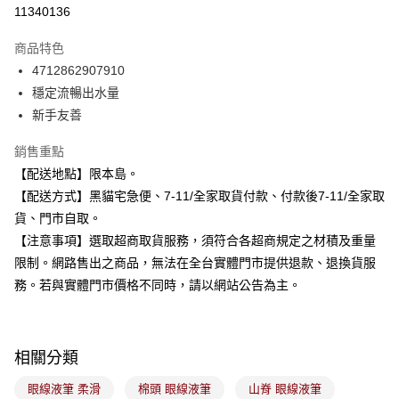
信用卡分期付款
11340136
3 期 0 利率 每期
NT$56
21家銀行
商品特色
合作金庫商業銀行
第一商業銀行
超商取貨付款
4712862907910
華南商業銀行
彰化商業銀行
穩定流暢出水量
LINE Pay
上海商業儲蓄銀行
台北富邦商業銀行
國泰世華商業銀行
兆豐國際商業銀行
新手友善
Apple Pay
臺灣中小企業銀行
台中商業銀行
銷售重點
匯豐（台灣）商業銀行
華泰商業銀行
街口支付
聯邦商業銀行
遠東國際商業銀行
【配送地點】限本島。
元大商業銀行
永豐商業銀行
悠遊付
【配送方式】黑貓宅急便、7-11/全家取貨付款、付款後7-11/全家取
玉山商業銀行
星展（台灣）商業銀行
貨、門市自取。
台新國際商業銀行
中國信託商業銀行
Google Pay
【注意事項】選取超商取貨服務，須符合各超商規定之材積及重量
台灣樂天信用卡公司
全盈+PAY
限制。網路售出之商品，無法在全台實體門市提供退款、退換貨服
務。若與實體門市價格不同時，請以網站公告為主。
大哥付你分期
相關說明
【大哥付你分期使用說明】
ATM付款
1.本服務由台灣大哥大提供，台灣大哥大用戶可立即使用無須另外申請。
相關分類
2.付款方式選擇「大哥付你分期」，訂單成立後會自動跳轉到大哥付的交易
流程，驗證手機門號後，選擇欲分期的期數、繳款截止日，確認付款後即完
眼線液筆 柔滑
棉頭 眼線液筆
山脊 眼線液筆
運送方式