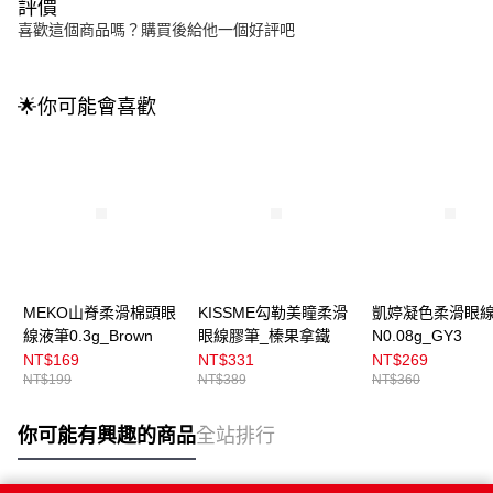
評價
喜歡這個商品嗎？購買後給他一個好評吧
🌟你可能會喜歡
MEKO山脊柔滑棉頭眼
KISSME勾勒美瞳柔滑
凱婷凝色柔滑眼
線液筆0.3g_Brown
眼線膠筆_榛果拿鐵
N0.08g_GY3
NT$169
NT$331
NT$269
NT$199
NT$389
NT$360
你可能有興趣的商品
全站排行