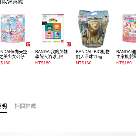
可能會喜歡
款買賣價
每筆NT$1
2.基於同
資料（包
宅配
用，由本
3.完整用
每筆NT$1
付款後門
每筆NT$1
ANDAI伸向天空
BANDAI我的英雄
BANDAI_BIG動物
BANDAI
之美少女公仔入
學院入浴球_限
們入浴球115g
主家族髮
球2023
$180
NT$180
NT$160
NT$180
說明
相關推薦