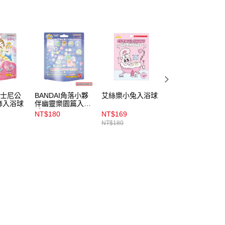
迪士尼公
BANDAI角落小夥
艾絲樂小兔入浴球
美樂蒂發光入浴球
飾入浴球
伴幽靈樂園篇入浴
球
NT$180
NT$169
NT$169
NT$180
NT$180