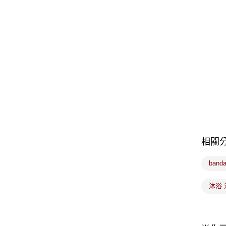
相關
band
沐浴 