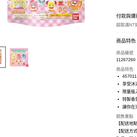
付款與運
超取滿NT$
付款方式
商品特色
信用卡一
商品編號
11267260
信用卡分
商品特色
3 期 
457011
合作金
享受沐
超商取貨
華南商
限量版
LINE Pay
上海商
特製香
國泰世
讓你在
Apple Pay
臺灣中
匯豐（
銷售重點
街口支付
聯邦商
【配送地
元大商
悠遊付
【配送方式
玉山商