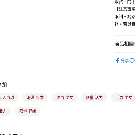
取貨、門
台新國
Google Pa
【注意事
台灣樂
全盈+PAY
限制。網
務。若與
大哥付你
相關說明
【大哥付
ATM付款
商品相關分
1.本服務
2.付款方
美髮/美體
流程，驗
分享
完成交易
運送方式
3.實際核
4.訂單成
全家取貨
消。如遇
每筆NT$1
無法說明
分類
【繳款方
付款後全
1.分期款
ai 入浴球
泡澡 少女
沐浴 少女
限量 活力
活力 少女
醒簡訊。
每筆NT$1
2.透過簡
帳／街口支
活力
限量 舒緩
7-11取貨
【注意事
每筆NT$1
1.本服務
用戶於交
付款後7-1