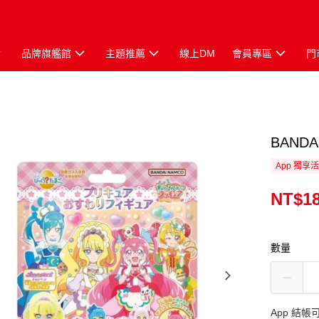
品牌旗艦館
主題推薦
線上DM
會員專區
門
BAND
App 獨享
NT$1
數量
App 結