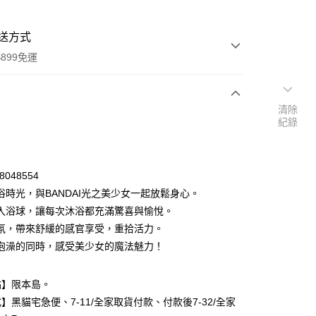
送方式
899免運
清除
次付款
紀錄
期付款
0 利率 每期
NT$60
21家銀行
8048554
庫商業銀行
第一商業銀行
浴時光，與BANDAI光之美少女一起放鬆身心。
付款
業銀行
彰化商業銀行
入浴球，讓每次沐浴都充滿驚喜與愉悅。
業儲蓄銀行
台北富邦商業銀行
氛，帶來舒緩的感官享受，重拾活力。
華商業銀行
兆豐國際商業銀行
泡澡的同時，感受美少女的魔法魅力！
小企業銀行
台中商業銀行
台灣）商業銀行
華泰商業銀行
業銀行
遠東國際商業銀行
點】限本島。
業銀行
永豐商業銀行
】黑貓宅急便、7-11/全家取貨付款、付款後7-32/全家
業銀行
星展（台灣）商業銀行