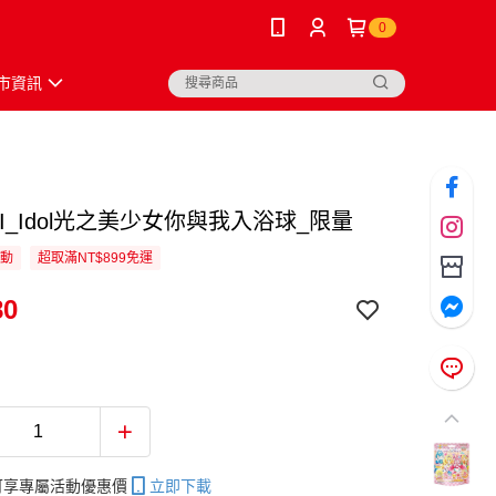
0
市資訊
AI_Idol光之美少女你與我入浴球_限量
活動
超取滿NT$899免運
80
帳可享專屬活動優惠價
立即下載