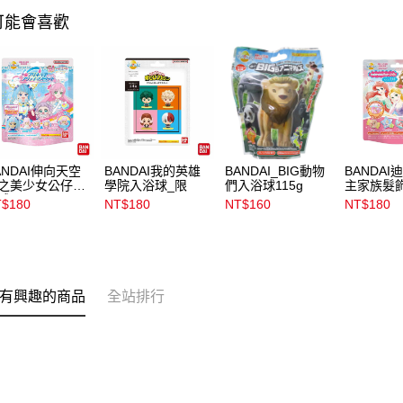
可能會喜歡
ANDAI伸向天空
BANDAI我的英雄
BANDAI_BIG動物
BANDAI
之美少女公仔入
學院入浴球_限
們入浴球115g
主家族髮
球2023
$180
NT$180
NT$160
NT$180
有興趣的商品
全站排行