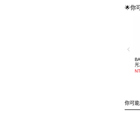
🌟你
B
光
浴
NT
你可能