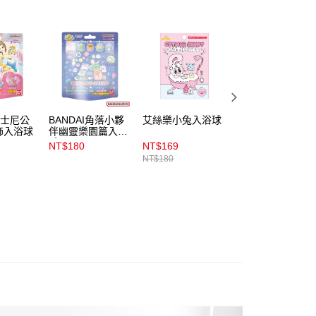
金債權讓與本公司後，依約使用本公司帳單繳交帳款。
00，滿NT$899(含以上)免運費
意付款使用「大哥付你分期」之契約關係目的，商店將以您的個人
含姓名、電話或地址）提供予台灣大哥大進項蒐集、處理及利
公司與您本人進行分期帳單所需資料之確認、核對及更正。
戶服務條款，請詳閱以下連結：
https://oppay.tw/userRule
00，滿NT$899(含以上)免運費
市自取
00，滿NT$399(含以上)免運費
迪士尼公
BANDAI角落小夥
艾絲樂小兔入浴球
美樂蒂發光入浴球
飾入浴球
伴幽靈樂園篇入浴
球
NT$180
NT$169
NT$169
NT$180
NT$180