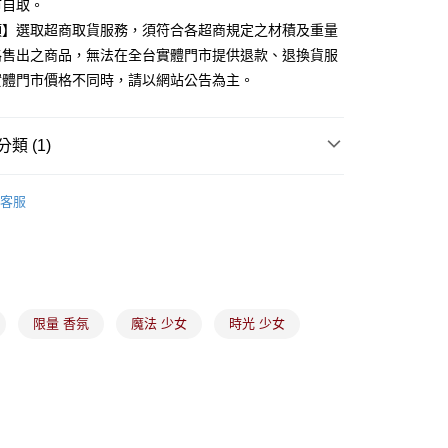
市自取。
際商業銀行
中國信託商業銀行
y
項】選取超商取貨服務，須符合各超商規定之材積及重量
天信用卡公司
路售出之商品，無法在全台實體門市提供退款、退換貨服
實體門市價格不同時，請以網站公告為主。
分期
你分期使用說明】
類 (1)
由台灣大哥大提供，台灣大哥大用戶可立即使用無須另外申請。
式選擇「大哥付你分期」，訂單成立後會自動跳轉到大哥付的交易
沐浴相關產品
證手機門號後，選擇欲分期的期數、繳款截止日，確認付款後即
客服
。
准額度、可分期數及費用金額請依後續交易確認頁面所載為準。
立30分鐘內，如未前往確認交易或遇審核未通過，訂單將自動取
付款
「轉專審核」未通過狀況，表示未達大哥付你分期系統評分，恕
00，滿NT$899(含以上)免運費
評估內容。
式說明】
家取貨
項不併入電信帳單，「大哥付你分期」於每月結算日後寄送繳費提
限量 香氛
魔法 少女
時光 少女
00，滿NT$899(含以上)免運費
訊連結打開帳單後，可選擇「超商條碼／台灣大直營門市／銀行轉
付／iPASS MONEY」等通路繳費。
付款
項】
00，滿NT$899(含以上)免運費
係由「台灣大哥大股份有限公司」（以下簡稱本公司）所提供，讓
易時，得透過本服務購買商品或服務，並由商店將買賣／分期付
1取貨