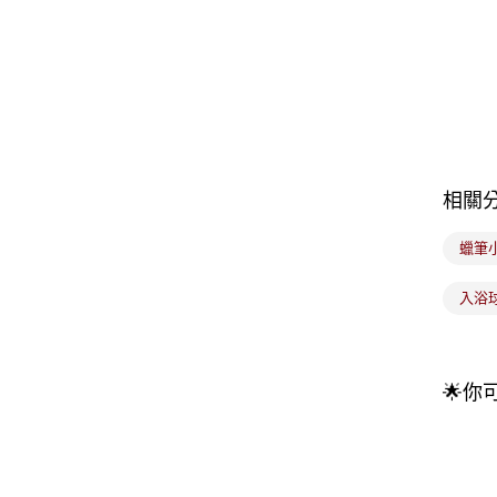
相關
蠟筆
入浴
🌟你