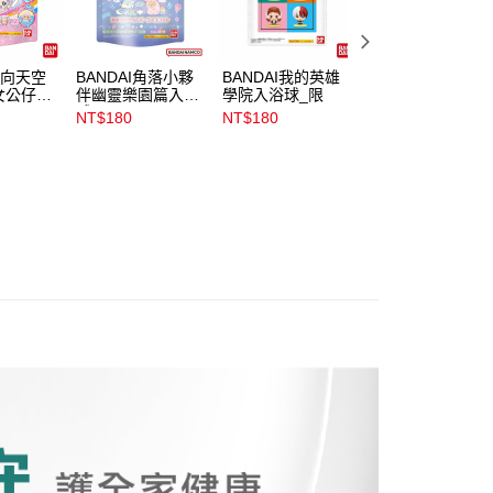
金債權讓與本公司後，依約使用本公司帳單繳交帳款。
00，滿NT$899(含以上)免運費
意付款使用「大哥付你分期」之契約關係目的，商店將以您的個人
含姓名、電話或地址）提供予台灣大哥大進項蒐集、處理及利
公司與您本人進行分期帳單所需資料之確認、核對及更正。
伸向天空
BANDAI角落小夥
BANDAI我的英雄
美樂蒂發光入浴球
戶服務條款，請詳閱以下連結：
https://oppay.tw/userRule
00，滿NT$899(含以上)免運費
女公仔入
伴幽靈樂園篇入浴
學院入浴球_限
球
NT$180
NT$180
NT$169
市自取
NT$180
00，滿NT$399(含以上)免運費