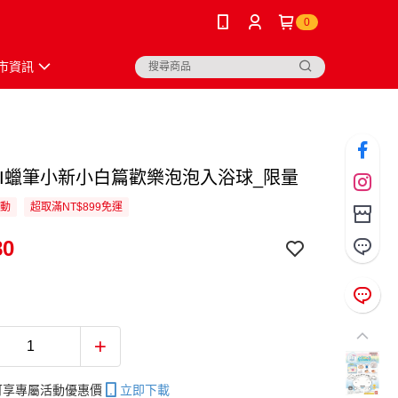
0
市資訊
DAI蠟筆小新小白篇歡樂泡泡入浴球_限量
活動
超取滿NT$899免運
80
帳可享專屬活動優惠價
立即下載