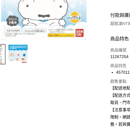
付款與運
超取滿NT$
付款方式
商品特色
信用卡一
商品編號
11267254
信用卡分
商品特色
3 期 
457011
合作金
超商取貨
銷售重點
華南商
【配送地
LINE Pay
上海商
【配送方式
國泰世
Apple Pay
取貨、門
臺灣中
匯豐（
【注意事
街口支付
聯邦商
限制。網
元大商
悠遊付
務。若與
玉山商