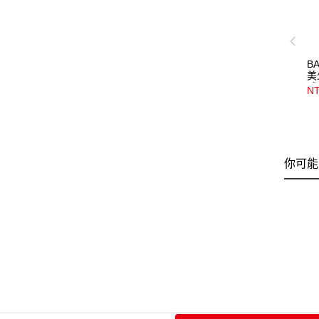
BA
美
球
NT
你可能