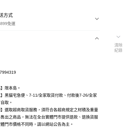
送方式
899免運
清除
次付款
紀錄
期付款
0 利率 每期
NT$60
21家銀行
7994319
庫商業銀行
第一商業銀行
付款
業銀行
彰化商業銀行
點】限本島。
業儲蓄銀行
台北富邦商業銀行
】黑貓宅急便、7-11/全家取貨付款、付款後7-26/全家
華商業銀行
兆豐國際商業銀行
市自取。
小企業銀行
台中商業銀行
台灣）商業銀行
華泰商業銀行
項】選取超商取貨服務，須符合各超商規定之材積及重量
業銀行
遠東國際商業銀行
路售出之商品，無法在全台實體門市提供退款、退換貨服
業銀行
永豐商業銀行
實體門市價格不同時，請以網站公告為主。
業銀行
星展（台灣）商業銀行