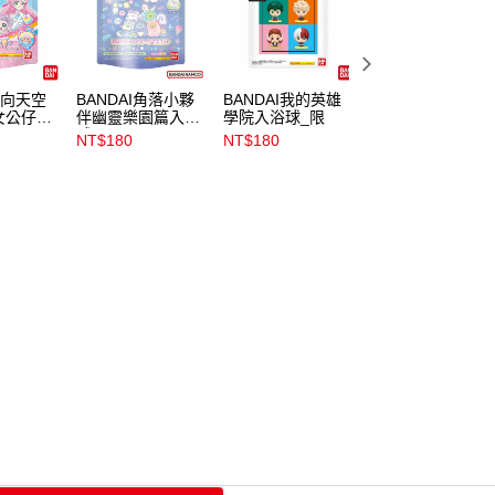
伸向天空
BANDAI角落小夥
BANDAI我的英雄
美樂蒂發光入浴球
女公仔入
伴幽靈樂園篇入浴
學院入浴球_限
球
NT$180
NT$180
NT$169
NT$180