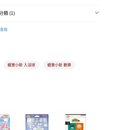
際商業銀行
中國信託商業銀行
y
天信用卡公司
類 (1)
沐浴相關產品
分期
客服
你分期使用說明】
由台灣大哥大提供，台灣大哥大用戶可立即使用無須另外申請。
式選擇「大哥付你分期」，訂單成立後會自動跳轉到大哥付的交易
證手機門號後，選擇欲分期的期數、繳款截止日，確認付款後即
。
准額度、可分期數及費用金額請依後續交易確認頁面所載為準。
蠟筆小新 入浴球
蠟筆小新 歡樂
立30分鐘內，如未前往確認交易或遇審核未通過，訂單將自動取
付款
「轉專審核」未通過狀況，表示未達大哥付你分期系統評分，恕
00，滿NT$899(含以上)免運費
評估內容。
式說明】
家取貨
項不併入電信帳單，「大哥付你分期」於每月結算日後寄送繳費提
00，滿NT$899(含以上)免運費
訊連結打開帳單後，可選擇「超商條碼／台灣大直營門市／銀行轉
付／iPASS MONEY」等通路繳費。
付款
項】
00，滿NT$899(含以上)免運費
係由「台灣大哥大股份有限公司」（以下簡稱本公司）所提供，讓
易時，得透過本服務購買商品或服務，並由商店將買賣／分期付
1取貨