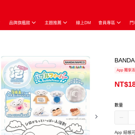
品牌旗艦館
主題推薦
線上DM
會員專區
門
BAN
App 獨享
NT$1
數量
App 結