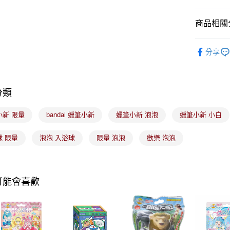
台新國
Google Pa
台灣樂
商品相關分
全盈+PAY
美髮/美體
大哥付你
分享
相關說明
【大哥付
ATM付款
1.本服務
2.付款方
分類
流程，驗
完成交易
運送方式
3.實際核
小新 限量
bandai 蠟筆小新
蠟筆小新 泡泡
蠟筆小新 小白
4.訂單成
全家取貨
消。如遇
球 限量
泡泡 入浴球
限量 泡泡
歡樂 泡泡
每筆NT$1
無法說明
【繳款方
付款後全
1.分期款
醒簡訊。
每筆NT$1
2.透過簡
可能會喜歡
帳／街口支
7-11取貨
【注意事
每筆NT$1
1.本服務
用戶於交
付款後7-1