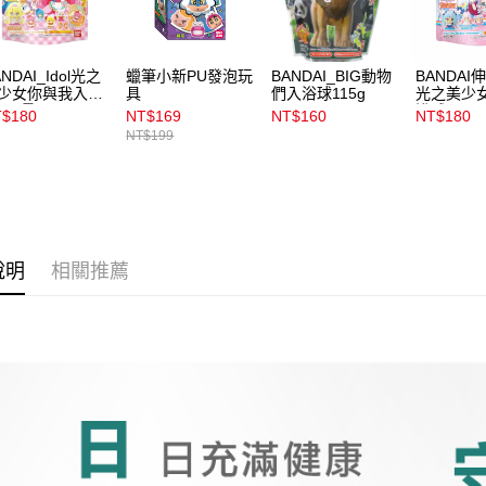
款買賣價
每筆NT$1
2.基於同
資料（包
宅配
用，由本
NDAI_Idol光之
蠟筆小新PU發泡玩
BANDAI_BIG動物
BANDAI
3.完整用
每筆NT$1
少女你與我入浴
具
們入浴球115g
光之美少
_限量
浴球2023
$180
NT$169
NT$160
NT$180
付款後門
NT$199
每筆NT$1
說明
相關推薦