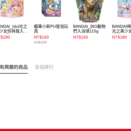
NDAI_Idol光之
蠟筆小新PU發泡玩
BANDAI_BIG動物
BANDAI
少女你與我入浴
具
們入浴球115g
光之美少
_限量
浴球2023
$180
NT$169
NT$160
NT$180
NT$199
有興趣的商品
全站排行