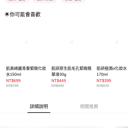
4.訂單成立30分鐘內，如未前往確認交易或遇審核未通過，訂單將自動取
每筆NT$100，滿NT$899(含以上)免運費
消。如遇「轉專審核」未通過狀況，表示未達大哥付你分期系統評分，恕無
法說明評估內容。
🌟你可能會喜歡
付款後全家取貨
【繳款方式說明】
1.分期款項不併入電信帳單，「大哥付你分期」於每月結算日後寄送繳費提
每筆NT$100，滿NT$899(含以上)免運費
醒簡訊。
2.透過簡訊連結打開帳單後，可選擇「超商條碼／台灣大直營門市／銀行轉
7-11取貨付款
帳／街口支付／iPASS MONEY」等通路繳費。
每筆NT$100，滿NT$899(含以上)免運費
【注意事項】
付款後7-11取貨
1.本服務係由「台灣大哥大股份有限公司」（以下簡稱本公司）所提供，讓
用戶於交易時，得透過本服務購買商品或服務，並由商店將買賣／分期付款
每筆NT$100，滿NT$899(含以上)免運費
買賣價金債權讓與本公司後，依約使用本公司帳單繳交帳款。
2.基於同意付款使用「大哥付你分期」之契約關係目的，商店將以您的個人
肌美綺麗青春緊緻化妝
肌研原生肌毛孔緊緻精
肌研極潤α化妝水
宅配
資料（包含姓名、電話或地址）提供予台灣大哥大進項蒐集、處理及利用，
水150ml
華液30g
170ml
由本公司與您本人進行分期帳單所需資料之確認、核對及更正。
每筆NT$100，滿NT$899(含以上)免運費
NT$699
NT$449
NT$399
3.完整用戶服務條款，請詳閱以下連結：
https://oppay.tw/userRule
NT$799
NT$499
NT$570
付款後門市自取
每筆NT$100，滿NT$399(含以上)免運費
詳細說明
相關推薦