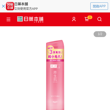
日藥本舖
開啟APP
立刻使用官方APP
0
1
/
2