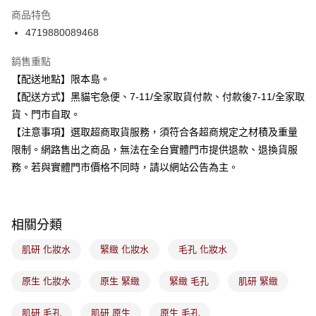
3 期 0 利率 每期
NT$116
21家銀行
商品特色
合作金庫商業銀行
第一商業銀行
超商取貨付款
4719880089468
華南商業銀行
彰化商業銀行
LINE Pay
上海商業儲蓄銀行
台北富邦商業銀行
銷售重點
國泰世華商業銀行
兆豐國際商業銀行
Apple Pay
【配送地點】限本島。
臺灣中小企業銀行
台中商業銀行
【配送方式】黑貓宅急便、7-11/全家取貨付款、付款後7-11/全家取
匯豐（台灣）商業銀行
華泰商業銀行
街口支付
聯邦商業銀行
遠東國際商業銀行
貨、門市自取。
元大商業銀行
永豐商業銀行
悠遊付
【注意事項】選取超商取貨服務，須符合各超商規定之材積及重量
玉山商業銀行
星展（台灣）商業銀行
限制。網路售出之商品，無法在全台實體門市提供退款、退換貨服
台新國際商業銀行
中國信託商業銀行
Google Pay
務。若與實體門市價格不同時，請以網站公告為主。
台灣樂天信用卡公司
全盈+PAY
大哥付你分期
相關分類
相關說明
【大哥付你分期使用說明】
肌研 化妝水
緊緻 化妝水
毛孔 化妝水
ATM付款
1.本服務由台灣大哥大提供，台灣大哥大用戶可立即使用無須另外申請。
2.付款方式選擇「大哥付你分期」，訂單成立後會自動跳轉到大哥付的交易
流程，驗證手機門號後，選擇欲分期的期數、繳款截止日，確認付款後即完
原生 化妝水
原生 緊緻
緊緻 毛孔
肌研 緊緻
運送方式
成交易。
3.實際核准額度、可分期數及費用金額請依後續交易確認頁面所載為準。
全家取貨付款
肌研 毛孔
肌研 原生
原生 毛孔