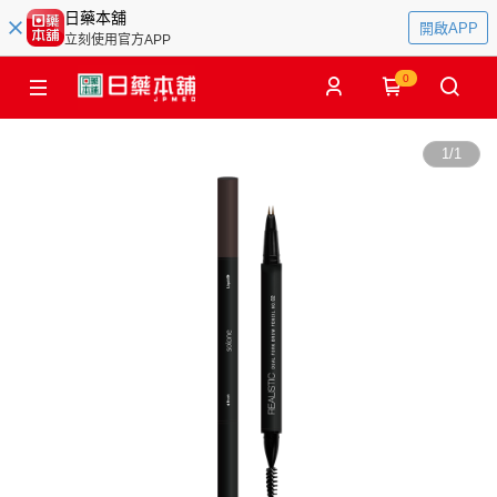
日藥本舖
開啟APP
立刻使用官方APP
0
1
/
1