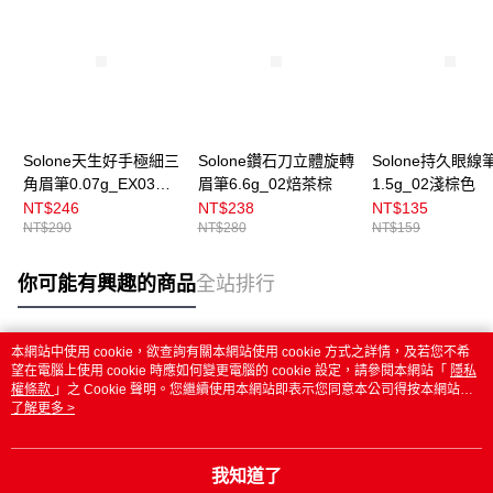
Solone天生好手極細三
Solone鑽石刀立體旋轉
Solone持久眼線
角眉筆0.07g_EX03淺
眉筆6.6g_02焙茶棕
1.5g_02淺棕色
栗棕
NT$246
NT$238
NT$135
NT$290
NT$280
NT$159
你可能有興趣的商品
全站排行
本網站中使用 cookie，欲查詢有關本網站使用 cookie 方式之詳情，及若您不希
熱門標籤
望在電腦上使用 cookie 時應如何變更電腦的 cookie 設定，請參閱本網站「
隱私
權條款
」之 Cookie 聲明。您繼續使用本網站即表示您同意本公司得按本網站使
用條款之 Cookie 聲明使用 cookie。
了解更多 >
我知道了