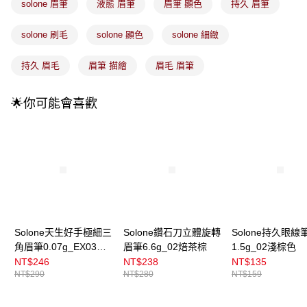
4.訂單成立30分鐘內，如未前往確認交易或遇審核未通過，訂單將自動取
solone 眉筆
液態 眉筆
眉筆 顯色
持久 眉筆
每筆NT$100，滿NT$899(含以上)免運費
消。如遇「轉專審核」未通過狀況，表示未達大哥付你分期系統評分，恕無
法說明評估內容。
solone 刷毛
solone 顯色
solone 細緻
付款後全家取貨
【繳款方式說明】
1.分期款項不併入電信帳單，「大哥付你分期」於每月結算日後寄送繳費提
每筆NT$100，滿NT$899(含以上)免運費
醒簡訊。
持久 眉毛
眉筆 描繪
眉毛 眉筆
2.透過簡訊連結打開帳單後，可選擇「超商條碼／台灣大直營門市／銀行轉
7-11取貨付款
帳／街口支付／iPASS MONEY」等通路繳費。
每筆NT$100，滿NT$899(含以上)免運費
🌟你可能會喜歡
【注意事項】
付款後7-11取貨
1.本服務係由「台灣大哥大股份有限公司」（以下簡稱本公司）所提供，讓
用戶於交易時，得透過本服務購買商品或服務，並由商店將買賣／分期付款
每筆NT$100，滿NT$899(含以上)免運費
買賣價金債權讓與本公司後，依約使用本公司帳單繳交帳款。
2.基於同意付款使用「大哥付你分期」之契約關係目的，商店將以您的個人
宅配
資料（包含姓名、電話或地址）提供予台灣大哥大進項蒐集、處理及利用，
由本公司與您本人進行分期帳單所需資料之確認、核對及更正。
每筆NT$100，滿NT$899(含以上)免運費
3.完整用戶服務條款，請詳閱以下連結：
https://oppay.tw/userRule
付款後門市自取
Solone天生好手極細三
Solone鑽石刀立體旋轉
Solone持久眼線
每筆NT$100，滿NT$399(含以上)免運費
角眉筆0.07g_EX03淺
眉筆6.6g_02焙茶棕
1.5g_02淺棕色
栗棕
NT$246
NT$238
NT$135
NT$290
NT$280
NT$159