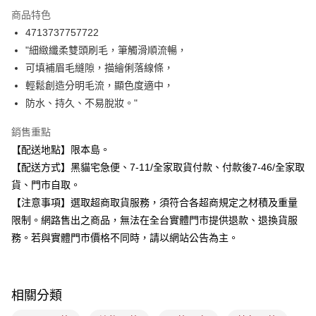
3 期 0 利率 每期
NT$70
21家銀行
商品特色
合作金庫商業銀行
第一商業銀行
超商取貨付款
4713737757722
華南商業銀行
彰化商業銀行
"細緻纖柔雙頭刷毛，筆觸滑順流暢，
LINE Pay
上海商業儲蓄銀行
台北富邦商業銀行
國泰世華商業銀行
兆豐國際商業銀行
可填補眉毛縫隙，描繪俐落線條，
Apple Pay
臺灣中小企業銀行
台中商業銀行
輕鬆創造分明毛流，顯色度適中，
匯豐（台灣）商業銀行
華泰商業銀行
防水、持久、不易脫妝。"
街口支付
聯邦商業銀行
遠東國際商業銀行
元大商業銀行
永豐商業銀行
悠遊付
銷售重點
玉山商業銀行
星展（台灣）商業銀行
【配送地點】限本島。
台新國際商業銀行
中國信託商業銀行
Google Pay
【配送方式】黑貓宅急便、7-11/全家取貨付款、付款後7-46/全家取
台灣樂天信用卡公司
全盈+PAY
貨、門市自取。
【注意事項】選取超商取貨服務，須符合各超商規定之材積及重量
大哥付你分期
限制。網路售出之商品，無法在全台實體門市提供退款、退換貨服
相關說明
務。若與實體門市價格不同時，請以網站公告為主。
【大哥付你分期使用說明】
ATM付款
1.本服務由台灣大哥大提供，台灣大哥大用戶可立即使用無須另外申請。
2.付款方式選擇「大哥付你分期」，訂單成立後會自動跳轉到大哥付的交易
流程，驗證手機門號後，選擇欲分期的期數、繳款截止日，確認付款後即完
運送方式
成交易。
相關分類
3.實際核准額度、可分期數及費用金額請依後續交易確認頁面所載為準。
全家取貨付款