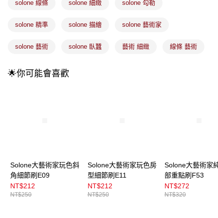
4.訂單成立30分鐘內，如未前往確認交易或遇審核未通過，訂單將自動取
solone 線條
solone 細緻
solone 勾勒
每筆NT$100，滿NT$899(含以上)免運費
消。如遇「轉專審核」未通過狀況，表示未達大哥付你分期系統評分，恕無
法說明評估內容。
solone 精準
solone 描繪
solone 藝術家
付款後全家取貨
【繳款方式說明】
1.分期款項不併入電信帳單，「大哥付你分期」於每月結算日後寄送繳費提
每筆NT$100，滿NT$899(含以上)免運費
醒簡訊。
solone 藝術
solone 臥蠶
藝術 細緻
線條 藝術
2.透過簡訊連結打開帳單後，可選擇「超商條碼／台灣大直營門市／銀行轉
7-11取貨付款
帳／街口支付／iPASS MONEY」等通路繳費。
每筆NT$100，滿NT$899(含以上)免運費
🌟你可能會喜歡
【注意事項】
付款後7-11取貨
1.本服務係由「台灣大哥大股份有限公司」（以下簡稱本公司）所提供，讓
用戶於交易時，得透過本服務購買商品或服務，並由商店將買賣／分期付款
每筆NT$100，滿NT$899(含以上)免運費
買賣價金債權讓與本公司後，依約使用本公司帳單繳交帳款。
2.基於同意付款使用「大哥付你分期」之契約關係目的，商店將以您的個人
宅配
資料（包含姓名、電話或地址）提供予台灣大哥大進項蒐集、處理及利用，
由本公司與您本人進行分期帳單所需資料之確認、核對及更正。
每筆NT$100，滿NT$899(含以上)免運費
3.完整用戶服務條款，請詳閱以下連結：
https://oppay.tw/userRule
付款後門市自取
Solone大藝術家玩色斜
Solone大藝術家玩色房
Solone大藝術家
每筆NT$100，滿NT$399(含以上)免運費
角細節刷E09
型細節刷E11
部重點刷F53
NT$212
NT$212
NT$272
NT$250
NT$250
NT$320