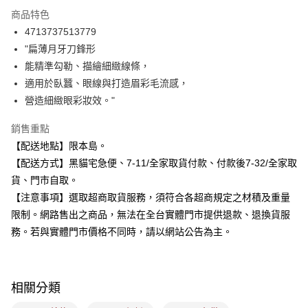
3 期 0 利率 每期
NT$70
21家銀行
商品特色
合作金庫商業銀行
第一商業銀行
超商取貨付款
4713737513779
華南商業銀行
彰化商業銀行
"扁薄月牙刀鋒形
LINE Pay
上海商業儲蓄銀行
台北富邦商業銀行
國泰世華商業銀行
兆豐國際商業銀行
能精準勾勒、描繪細緻線條，
Apple Pay
臺灣中小企業銀行
台中商業銀行
適用於臥蠶、眼線與打造眉彩毛流感，
匯豐（台灣）商業銀行
華泰商業銀行
營造細緻眼彩妝效。"
街口支付
聯邦商業銀行
遠東國際商業銀行
元大商業銀行
永豐商業銀行
悠遊付
銷售重點
玉山商業銀行
星展（台灣）商業銀行
【配送地點】限本島。
台新國際商業銀行
中國信託商業銀行
Google Pay
【配送方式】黑貓宅急便、7-11/全家取貨付款、付款後7-32/全家取
台灣樂天信用卡公司
全盈+PAY
貨、門市自取。
【注意事項】選取超商取貨服務，須符合各超商規定之材積及重量
大哥付你分期
限制。網路售出之商品，無法在全台實體門市提供退款、退換貨服
相關說明
務。若與實體門市價格不同時，請以網站公告為主。
【大哥付你分期使用說明】
ATM付款
1.本服務由台灣大哥大提供，台灣大哥大用戶可立即使用無須另外申請。
2.付款方式選擇「大哥付你分期」，訂單成立後會自動跳轉到大哥付的交易
流程，驗證手機門號後，選擇欲分期的期數、繳款截止日，確認付款後即完
運送方式
成交易。
相關分類
3.實際核准額度、可分期數及費用金額請依後續交易確認頁面所載為準。
全家取貨付款