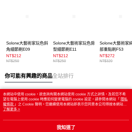
Solone大藝術家玩色斜
Solone大藝術家玩色房
Solone大藝術家
角細節刷E09
型細節刷E11
部重點刷F53
NT$212
NT$212
NT$272
NT$250
NT$250
NT$320
你可能有興趣的商品
全站排行
本網站中使用 cookie，欲查詢有關本網站使用 cookie 方式之詳情，及若您不希
熱門標籤
望在電腦上使用 cookie 時應如何變更電腦的 cookie 設定，請參閱本網站「
隱私
權條款
」之 Cookie 聲明。您繼續使用本網站即表示您同意本公司得按本網站使
用條款之 Cookie 聲明使用 cookie。
了解更多 >
我知道了