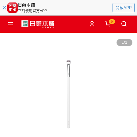
日藥本舖
開啟APP
立刻使用官方APP
0
1
/
1