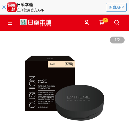
日藥本舖
開啟APP
立刻使用官方APP
0
1
/
2