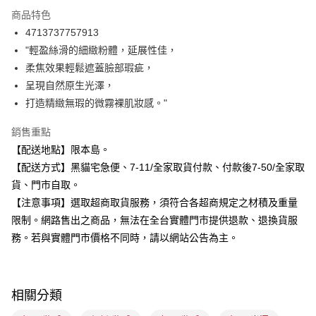
3 期 0 利率 每期
NT$133
21家銀行
商品特色
合作金庫商業銀行
第一商業銀行
超商取貨付款
4713737757913
華南商業銀行
彰化商業銀行
"輕盈絲滑的細緻粉體，延展性佳，
LINE Pay
上海商業儲蓄銀行
台北富邦商業銀行
國泰世華商業銀行
兆豐國際商業銀行
柔焦效果輕鬆遮蓋臉部瑕疵，
Apple Pay
臺灣中小企業銀行
台中商業銀行
呈現自然原生光澤，
匯豐（台灣）商業銀行
華泰商業銀行
打造精緻無瑕的微霧裸肌妝感。"
街口支付
聯邦商業銀行
遠東國際商業銀行
元大商業銀行
永豐商業銀行
悠遊付
銷售重點
玉山商業銀行
星展（台灣）商業銀行
【配送地點】限本島。
台新國際商業銀行
中國信託商業銀行
Google Pay
【配送方式】黑貓宅急便、7-11/全家取貨付款、付款後7-50/全家取
台灣樂天信用卡公司
全盈+PAY
貨、門市自取。
【注意事項】選取超商取貨服務，須符合各超商規定之材積及重量
大哥付你分期
限制。網路售出之商品，無法在全台實體門市提供退款、退換貨服
相關說明
務。若與實體門市價格不同時，請以網站公告為主。
【大哥付你分期使用說明】
ATM付款
1.本服務由台灣大哥大提供，台灣大哥大用戶可立即使用無須另外申請。
2.付款方式選擇「大哥付你分期」，訂單成立後會自動跳轉到大哥付的交易
流程，驗證手機門號後，選擇欲分期的期數、繳款截止日，確認付款後即完
運送方式
成交易。
相關分類
3.實際核准額度、可分期數及費用金額請依後續交易確認頁面所載為準。
全家取貨付款