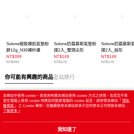
Solone極致裸肌氣墊粉
Solone奶霜慕斯氣墊粉
Solone奶霜慕斯
餅12g_N30裸紗膚
撲2入_雙頭尖形
撲2入_扇形
NT$399
NT$149
NT$149
NT$550
NT$175
NT$175
你可能有興趣的商品
全站排行
本網站中使用 cookie，欲查詢有關本網站使用 cookie 方式之詳情，及若您不希
熱門標籤
望在電腦上使用 cookie 時應如何變更電腦的 cookie 設定，請參閱本網站「
隱私
權條款
」之 Cookie 聲明。您繼續使用本網站即表示您同意本公司得按本網站使
用條款之 Cookie 聲明使用 cookie。
了解更多 >
我知道了