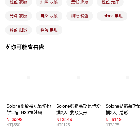
4.訂單成立30分鐘內，如未前往確認交易或遇審核未通過，訂單將自動取
輕盈 妝感
細緻 妝感
無瑕 妝感
輕盈 光澤
每筆NT$100，滿NT$899(含以上)免運費
消。如遇「轉專審核」未通過狀況，表示未達大哥付你分期系統評分，恕無
法說明評估內容。
光澤 妝感
自然 妝感
細緻 粉體
solone 無瑕
付款後全家取貨
【繳款方式說明】
1.分期款項不併入電信帳單，「大哥付你分期」於每月結算日後寄送繳費提
每筆NT$100，滿NT$899(含以上)免運費
醒簡訊。
輕盈 細緻
輕盈 無瑕
2.透過簡訊連結打開帳單後，可選擇「超商條碼／台灣大直營門市／銀行轉
7-11取貨付款
帳／街口支付／iPASS MONEY」等通路繳費。
每筆NT$100，滿NT$899(含以上)免運費
🌟你可能會喜歡
【注意事項】
付款後7-11取貨
1.本服務係由「台灣大哥大股份有限公司」（以下簡稱本公司）所提供，讓
用戶於交易時，得透過本服務購買商品或服務，並由商店將買賣／分期付款
每筆NT$100，滿NT$899(含以上)免運費
買賣價金債權讓與本公司後，依約使用本公司帳單繳交帳款。
2.基於同意付款使用「大哥付你分期」之契約關係目的，商店將以您的個人
宅配
資料（包含姓名、電話或地址）提供予台灣大哥大進項蒐集、處理及利用，
由本公司與您本人進行分期帳單所需資料之確認、核對及更正。
每筆NT$100，滿NT$899(含以上)免運費
3.完整用戶服務條款，請詳閱以下連結：
https://oppay.tw/userRule
付款後門市自取
Solone極致裸肌氣墊粉
Solone奶霜慕斯氣墊粉
Solone奶霜慕斯
每筆NT$100，滿NT$399(含以上)免運費
餅12g_N30裸紗膚
撲2入_雙頭尖形
撲2入_扇形
NT$399
NT$149
NT$149
NT$550
NT$175
NT$175