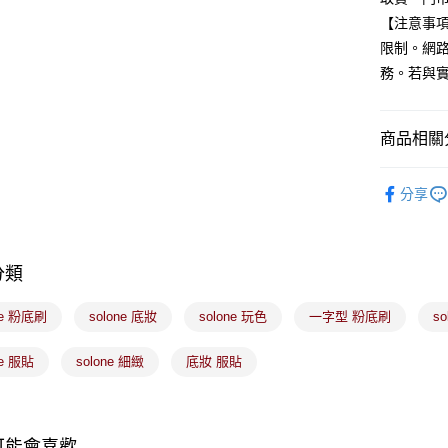
玉山商
【注意事
台新國
Google Pa
限制。網
台灣樂
全盈+PAY
務。若與
大哥付你
相關說明
商品相關分
【大哥付
ATM付款
1.本服務
🟦約會必
2.付款方
分享
流程，驗
完成交易
運送方式
3.實際核
4.訂單成
全家取貨
分類
消。如遇
每筆NT$1
無法說明
【繳款方
ne 粉底刷
solone 底妝
solone 玩色
一字型 粉底刷
s
付款後全
1.分期款
醒簡訊。
每筆NT$1
ne 服貼
solone 細緻
底妝 服貼
2.透過簡
帳／街口支
7-11取貨
【注意事
每筆NT$1
1.本服務
可能會喜歡