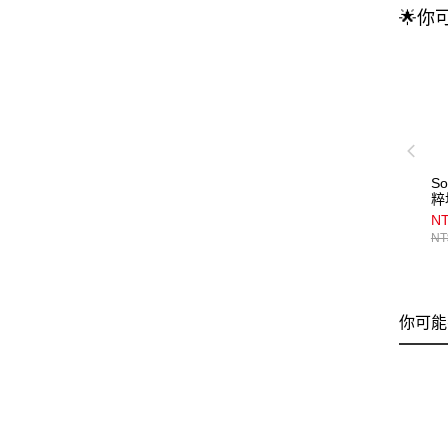
🌟你
S
粹
NT
NT
你可能