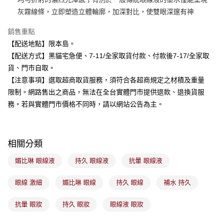
3.實際核准額度、可分期數及費用金額請依後續交易確認頁面所載為準。
全家取貨付款
灰霧線條，立即塑造立體輪廓，加深對比，使雙眼深邃有神
4.訂單成立30分鐘內，如未前往確認交易或遇審核未通過，訂單將自動取
每筆NT$100，滿NT$899(含以上)免運費
消。如遇「轉專審核」未通過狀況，表示未達大哥付你分期系統評分，恕無
銷售重點
法說明評估內容。
付款後全家取貨
【繳款方式說明】
【配送地點】限本島。
1.分期款項不併入電信帳單，「大哥付你分期」於每月結算日後寄送繳費提
每筆NT$100，滿NT$899(含以上)免運費
【配送方式】黑貓宅急便、7-11/全家取貨付款、付款後7-17/全家取
醒簡訊。
2.透過簡訊連結打開帳單後，可選擇「超商條碼／台灣大直營門市／銀行轉
貨、門市自取。
7-11取貨付款
帳／街口支付／iPASS MONEY」等通路繳費。
【注意事項】選取超商取貨服務，須符合各超商規定之材積及重量
每筆NT$100，滿NT$899(含以上)免運費
限制。網路售出之商品，無法在全台實體門市提供退款、退換貨服
【注意事項】
付款後7-11取貨
1.本服務係由「台灣大哥大股份有限公司」（以下簡稱本公司）所提供，讓
務。若與實體門市價格不同時，請以網站公告為主。
用戶於交易時，得透過本服務購買商品或服務，並由商店將買賣／分期付款
每筆NT$100，滿NT$899(含以上)免運費
買賣價金債權讓與本公司後，依約使用本公司帳單繳交帳款。
2.基於同意付款使用「大哥付你分期」之契約關係目的，商店將以您的個人
宅配
資料（包含姓名、電話或地址）提供予台灣大哥大進項蒐集、處理及利用，
相關分類
由本公司與您本人進行分期帳單所需資料之確認、核對及更正。
每筆NT$100，滿NT$899(含以上)免運費
3.完整用戶服務條款，請詳閱以下連結：
https://oppay.tw/userRule
媚比琳 眼線液
持久 眼線液
抗暈 眼線液
付款後門市自取
每筆NT$100，滿NT$399(含以上)免運費
眼線 激細
媚比琳 眼線
持久 眼線
補水 持久
抗暈 眼妝
持久 眼妝
眼線液 眼妝