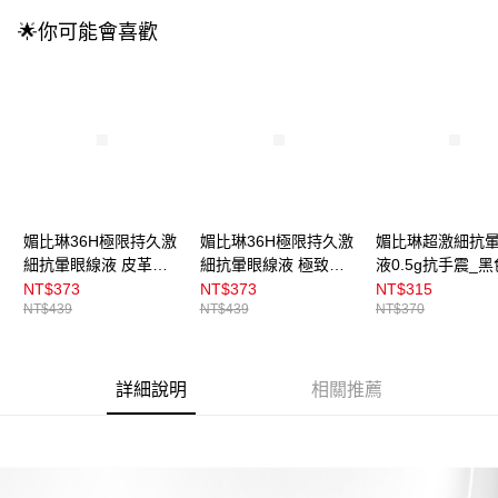
🌟你可能會喜歡
媚比琳36H極限持久激
媚比琳36H極限持久激
媚比琳超激細抗
細抗暈眼線液 皮革棕
細抗暈眼線液 極致黑
液0.5g抗手震_黑
0.4g
0.4g
NT$373
NT$373
NT$315
NT$439
NT$439
NT$370
詳細說明
相關推薦