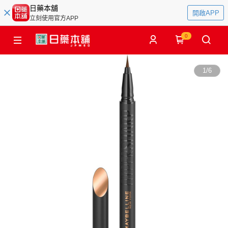
日藥本舖
開啟APP
立刻使用官方APP
0
1
/
6