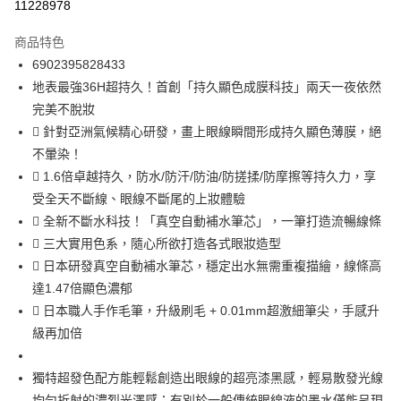
11228978
3 期 0 利率 每期
NT$124
21家銀行
商品特色
合作金庫商業銀行
第一商業銀行
超商取貨付款
6902395828433
華南商業銀行
彰化商業銀行
地表最強36H超持久！首創「持久顯色成膜科技」兩天一夜依然
LINE Pay
上海商業儲蓄銀行
台北富邦商業銀行
國泰世華商業銀行
兆豐國際商業銀行
完美不脫妝
Apple Pay
臺灣中小企業銀行
台中商業銀行
 針對亞洲氣候精心研發，畫上眼線瞬間形成持久顯色薄膜，絕
匯豐（台灣）商業銀行
華泰商業銀行
不暈染！
街口支付
聯邦商業銀行
遠東國際商業銀行
 1.6倍卓越持久，防水/防汗/防油/防搓揉/防摩擦等持久力，享
元大商業銀行
永豐商業銀行
悠遊付
受全天不斷線、眼線不斷尾的上妝體驗
玉山商業銀行
星展（台灣）商業銀行
 全新不斷水科技！「真空自動補水筆芯」，一筆打造流暢線條
台新國際商業銀行
中國信託商業銀行
Google Pay
台灣樂天信用卡公司
 三大實用色系，隨心所欲打造各式眼妝造型
全盈+PAY
 日本研發真空自動補水筆芯，穩定出水無需重複描繪，線條高
大哥付你分期
達1.47倍顯色濃郁
相關說明
 日本職人手作毛筆，升級刷毛 + 0.01mm超激細筆尖，手感升
【大哥付你分期使用說明】
級再加倍
ATM付款
1.本服務由台灣大哥大提供，台灣大哥大用戶可立即使用無須另外申請。
2.付款方式選擇「大哥付你分期」，訂單成立後會自動跳轉到大哥付的交易
獨特超發色配方能輕鬆創造出眼線的超亮漆黑感，輕易散發光線
流程，驗證手機門號後，選擇欲分期的期數、繳款截止日，確認付款後即完
運送方式
成交易。
均勻折射的濃烈光澤感；有別於一般傳統眼線液的墨水僅能呈現