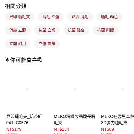
4.訂單成立30分鐘內，如未前往確認交易或遇審核未通過，訂單將自動取
每筆NT$100，滿NT$899(含以上)免運費
相關分類
消。如遇「轉專審核」未通過狀況，表示未達大哥付你分期系統評分，恕無
法說明評估內容。
付款後全家取貨
貝印 睫毛夾
睫毛 立體
貼合 睫毛
睫毛 顏色
【繳款方式說明】
1.分期款項不併入電信帳單，「大哥付你分期」於每月結算日後寄送繳費提
每筆NT$100，滿NT$899(含以上)免運費
醒簡訊。
俏麗 立體
抗菌 立體
抗菌 貼合
抗菌 附贈
2.透過簡訊連結打開帳單後，可選擇「超商條碼／台灣大直營門市／銀行轉
7-11取貨付款
帳／街口支付／iPASS MONEY」等通路繳費。
立體 耐用
立體 攜帶
每筆NT$100，滿NT$899(含以上)免運費
【注意事項】
付款後7-11取貨
1.本服務係由「台灣大哥大股份有限公司」（以下簡稱本公司）所提供，讓
🌟你可能會喜歡
用戶於交易時，得透過本服務購買商品或服務，並由商店將買賣／分期付款
每筆NT$100，滿NT$899(含以上)免運費
買賣價金債權讓與本公司後，依約使用本公司帳單繳交帳款。
2.基於同意付款使用「大哥付你分期」之契約關係目的，商店將以您的個人
宅配
資料（包含姓名、電話或地址）提供予台灣大哥大進項蒐集、處理及利用，
由本公司與您本人進行分期帳單所需資料之確認、核對及更正。
每筆NT$100，滿NT$899(含以上)免運費
3.完整用戶服務條款，請詳閱以下連結：
https://oppay.tw/userRule
付款後門市自取
每筆NT$100，滿NT$399(含以上)免運費
貝印睫毛夾_焙茶紅
MEKO精緻妝點纖長睫
MEKO迷霧黑森
041LC0576
毛夾
3D彈力睫毛夾
NT$179
NT$134
NT$89