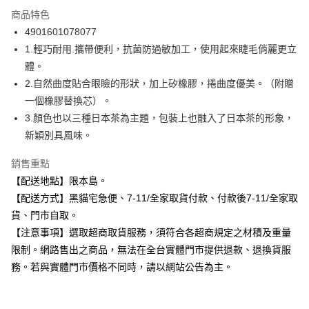
3 期 0 利率 每期
NT$59
21家銀行
商品特色
合作金庫商業銀行
第一商業銀行
超商取貨付款
4901601078077
華南商業銀行
彰化商業銀行
1.輕巧耐用.攜帶便利，抗菌防過敏加工，使用起來睫毛俏麗更立
LINE Pay
上海商業儲蓄銀行
台北富邦商業銀行
國泰世華商業銀行
兆豐國際商業銀行
體。
Apple Pay
臺灣中小企業銀行
台中商業銀行
2.自然曲度貼合眼瞼的形狀，加上矽橡膠，捲曲度優美。（附贈
匯豐（台灣）商業銀行
華泰商業銀行
一個橡膠替換芯）。
街口支付
聯邦商業銀行
遠東國際商業銀行
3.顏色也以三種日本茶為主題，包裝上也融入了日本茶的形象，
元大商業銀行
永豐商業銀行
悠遊付
新穎別具風味。
玉山商業銀行
星展（台灣）商業銀行
台新國際商業銀行
中國信託商業銀行
Google Pay
銷售重點
台灣樂天信用卡公司
全盈+PAY
【配送地點】限本島。
【配送方式】黑貓宅急便、7-11/全家取貨付款、付款後7-11/全家取
大哥付你分期
貨、門市自取。
相關說明
【注意事項】選取超商取貨服務，須符合各超商規定之材積及重量
【大哥付你分期使用說明】
ATM付款
限制。網路售出之商品，無法在全台實體門市提供退款、退換貨服
1.本服務由台灣大哥大提供，台灣大哥大用戶可立即使用無須另外申請。
2.付款方式選擇「大哥付你分期」，訂單成立後會自動跳轉到大哥付的交易
務。若與實體門市價格不同時，請以網站公告為主。
流程，驗證手機門號後，選擇欲分期的期數、繳款截止日，確認付款後即完
運送方式
成交易。
3.實際核准額度、可分期數及費用金額請依後續交易確認頁面所載為準。
全家取貨付款