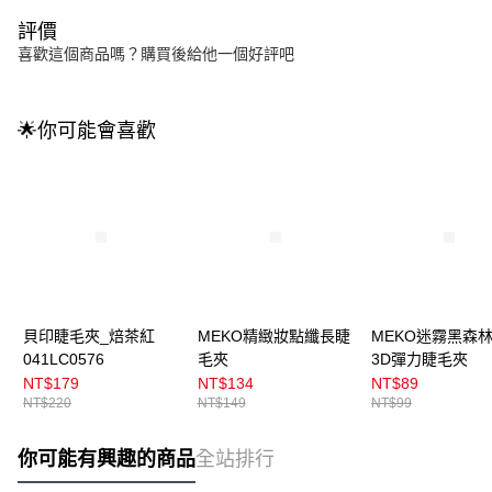
評價
喜歡這個商品嗎？購買後給他一個好評吧
🌟你可能會喜歡
貝印睫毛夾_焙茶紅
MEKO精緻妝點纖長睫
MEKO迷霧黑森
041LC0576
毛夾
3D彈力睫毛夾
NT$179
NT$134
NT$89
NT$220
NT$149
NT$99
你可能有興趣的商品
全站排行