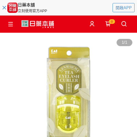
日藥本舖
開啟APP
立刻使用官方APP
0
1
/
1