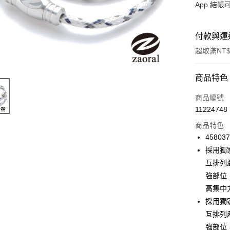
App 結
付款與運
超取滿NT$
付款方式
商品特色
信用卡一
商品編號
11224748
信用卡分
商品特色
3 期 
45803
合作金
採用獨
超商取貨
華南商
互排列
LINE Pay
上海商
強部位
國泰世
高集中
Apple Pay
臺灣中
採用獨
匯豐（
街口支付
聯邦商
互排列
元大商
悠遊付
強部位