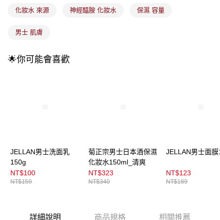
4.訂單成立30分鐘內，如未前往確認交易或遇審核未通過，訂單將自動取
每筆NT$100，滿NT$899(含以上)免運費
化妝水 來源
神經醯胺 化妝水
保濕 容量
消。如遇「轉專審核」未通過狀況，表示未達大哥付你分期系統評分，恕無
法說明評估內容。
付款後全家取貨
【繳款方式說明】
男士 肌膚
1.分期款項不併入電信帳單，「大哥付你分期」於每月結算日後寄送繳費提
每筆NT$100，滿NT$899(含以上)免運費
醒簡訊。
2.透過簡訊連結打開帳單後，可選擇「超商條碼／台灣大直營門市／銀行轉
🌟你可能會喜歡
7-11取貨付款
帳／街口支付／iPASS MONEY」等通路繳費。
每筆NT$100，滿NT$899(含以上)免運費
【注意事項】
付款後7-11取貨
1.本服務係由「台灣大哥大股份有限公司」（以下簡稱本公司）所提供，讓
用戶於交易時，得透過本服務購買商品或服務，並由商店將買賣／分期付款
每筆NT$100，滿NT$899(含以上)免運費
買賣價金債權讓與本公司後，依約使用本公司帳單繳交帳款。
2.基於同意付款使用「大哥付你分期」之契約關係目的，商店將以您的個人
宅配
資料（包含姓名、電話或地址）提供予台灣大哥大進項蒐集、處理及利用，
由本公司與您本人進行分期帳單所需資料之確認、核對及更正。
每筆NT$100，滿NT$899(含以上)免運費
3.完整用戶服務條款，請詳閱以下連結：
https://oppay.tw/userRule
JELLAN男士洗面乳
菊正宗男士日本酒保濕
JELLAN男士面膜
付款後門市自取
150g
化妝水150ml_清爽
每筆NT$100，滿NT$399(含以上)免運費
NT$100
NT$323
NT$123
NT$159
NT$340
NT$189
詳細說明
商品規格
相關推薦