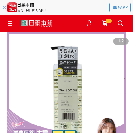
日藥本舖
開啟APP
立刻使用官方APP
0
1
/
2