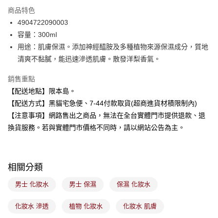
3 期 0 利率 每期
NT$48
21家銀行
商品特色
合作金庫商業銀行
第一商業銀行
超商取貨付款
4904722090003
華南商業銀行
彰化商業銀行
容量：300ml
LINE Pay
上海商業儲蓄銀行
台北富邦商業銀行
國泰世華商業銀行
兆豐國際商業銀行
用途：肌膚保濕。添加神經醯胺及多種植物來源保濕成分，質地
Apple Pay
臺灣中小企業銀行
台中商業銀行
清爽不黏膩，能迅速滲透肌膚。散發洋梨香氣。
匯豐（台灣）商業銀行
華泰商業銀行
街口支付
聯邦商業銀行
遠東國際商業銀行
銷售重點
元大商業銀行
永豐商業銀行
悠遊付
【配送地點】限本島。
玉山商業銀行
星展（台灣）商業銀行
【配送方式】黑貓宅急便、7-44付款取貨(超商進貨材積限制內)
台新國際商業銀行
中國信託商業銀行
Google Pay
【注意事項】網路售出之商品，無法在全台實體門市提供退款、退
台灣樂天信用卡公司
全盈+PAY
換貨服務。若與實體門市價格不同時，請以網站公告為主。
大哥付你分期
相關說明
相關分類
【大哥付你分期使用說明】
ATM付款
1.本服務由台灣大哥大提供，台灣大哥大用戶可立即使用無須另外申請。
男士 化妝水
男士 保濕
保濕 化妝水
2.付款方式選擇「大哥付你分期」，訂單成立後會自動跳轉到大哥付的交易
流程，驗證手機門號後，選擇欲分期的期數、繳款截止日，確認付款後即完
運送方式
成交易。
化妝水 滲透
植物 化妝水
化妝水 肌膚
3.實際核准額度、可分期數及費用金額請依後續交易確認頁面所載為準。
全家取貨付款