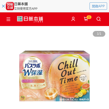
日藥本舖
開啟APP
立刻使用官方APP
0
1
/
1