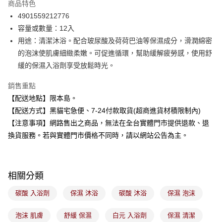
商品特色
合作金庫商業銀行
第一商業銀行
超商取貨付款
4901559212776
華南商業銀行
彰化商業銀行
容量或數量：12入
LINE Pay
上海商業儲蓄銀行
台北富邦商業銀行
國泰世華商業銀行
兆豐國際商業銀行
用途：清潔沐浴。配合玻尿酸及荷荷巴油等保濕成分，滑潤綿密
Apple Pay
臺灣中小企業銀行
台中商業銀行
的泡沫使肌膚細緻柔嫩。可促進循環，幫助緩解疲勞感，使用舒
匯豐（台灣）商業銀行
華泰商業銀行
緩的保濕入浴劑享受放鬆時光。
街口支付
聯邦商業銀行
遠東國際商業銀行
元大商業銀行
永豐商業銀行
悠遊付
銷售重點
玉山商業銀行
星展（台灣）商業銀行
【配送地點】限本島。
台新國際商業銀行
中國信託商業銀行
Google Pay
【配送方式】黑貓宅急便、7-24付款取貨(超商進貨材積限制內)
台灣樂天信用卡公司
全盈+PAY
【注意事項】網路售出之商品，無法在全台實體門市提供退款、退
換貨服務。若與實體門市價格不同時，請以網站公告為主。
大哥付你分期
相關說明
【大哥付你分期使用說明】
ATM付款
1.本服務由台灣大哥大提供，台灣大哥大用戶可立即使用無須另外申請。
相關分類
2.付款方式選擇「大哥付你分期」，訂單成立後會自動跳轉到大哥付的交易
流程，驗證手機門號後，選擇欲分期的期數、繳款截止日，確認付款後即完
碳酸 入浴劑
保濕 沐浴
碳酸 沐浴
保濕 泡沫
運送方式
成交易。
3.實際核准額度、可分期數及費用金額請依後續交易確認頁面所載為準。
全家取貨付款
泡沫 肌膚
舒緩 保濕
白元 入浴劑
保濕 清潔
4.訂單成立30分鐘內，如未前往確認交易或遇審核未通過，訂單將自動取