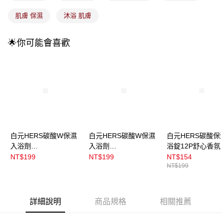
每筆NT$100，滿NT$899(含以上)免運費
消。如遇「轉專審核」未通過狀況，表示未達大哥付你分期系統評分，恕無
法說明評估內容。
肌膚 保濕
沐浴 肌膚
付款後全家取貨
【繳款方式說明】
1.分期款項不併入電信帳單，「大哥付你分期」於每月結算日後寄送繳費提
每筆NT$100，滿NT$899(含以上)免運費
醒簡訊。
🌟你可能會喜歡
2.透過簡訊連結打開帳單後，可選擇「超商條碼／台灣大直營門市／銀行轉
7-11取貨付款
帳／街口支付／iPASS MONEY」等通路繳費。
每筆NT$100，滿NT$899(含以上)免運費
【注意事項】
付款後7-11取貨
1.本服務係由「台灣大哥大股份有限公司」（以下簡稱本公司）所提供，讓
用戶於交易時，得透過本服務購買商品或服務，並由商店將買賣／分期付款
每筆NT$100，滿NT$899(含以上)免運費
買賣價金債權讓與本公司後，依約使用本公司帳單繳交帳款。
2.基於同意付款使用「大哥付你分期」之契約關係目的，商店將以您的個人
宅配
資料（包含姓名、電話或地址）提供予台灣大哥大進項蒐集、處理及利用，
由本公司與您本人進行分期帳單所需資料之確認、核對及更正。
每筆NT$100，滿NT$899(含以上)免運費
白元HERS碳酸W保濕
白元HERS碳酸W保濕
白元HERS碳酸
3.完整用戶服務條款，請詳閱以下連結：
https://oppay.tw/userRule
入浴劑
入浴劑
浴錠12P舒心香氛
付款後門市自取
12P_Herbalaroma
12P_Nightdreaming
NT$199
NT$199
NT$154
每筆NT$100，滿NT$399(含以上)免運費
NT$199
詳細說明
商品規格
相關推薦