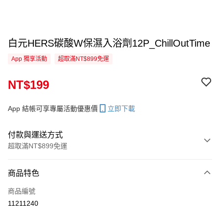
白元HERS碳酸W保濕入浴劑12P_ChillOutTime
App 獨享活動
超取滿NT$899免運
NT$199
App 結帳可享專屬活動優惠價
立即下載
付款與運送方式
超取滿NT$899免運
付款方式
商品特色
信用卡一次付款
商品編號
信用卡分期付款
11211240
3 期 0 利率 每期
NT$66
21家銀行