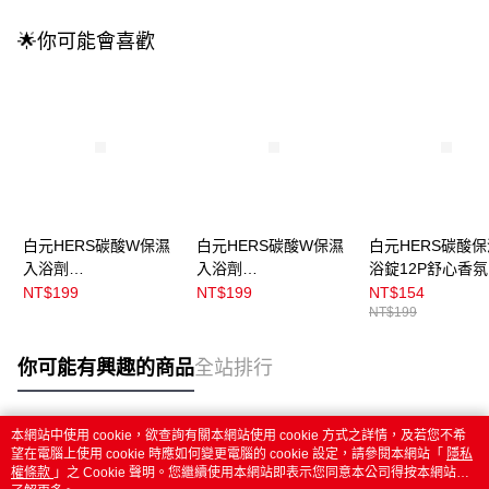
🌟你可能會喜歡
白元HERS碳酸W保濕
白元HERS碳酸W保濕
白元HERS碳酸
入浴劑
入浴劑
浴錠12P舒心香氛
12P_Herbalaroma
12P_Nightdreaming
NT$199
NT$199
NT$154
NT$199
你可能有興趣的商品
全站排行
本網站中使用 cookie，欲查詢有關本網站使用 cookie 方式之詳情，及若您不希
熱門標籤
望在電腦上使用 cookie 時應如何變更電腦的 cookie 設定，請參閱本網站「
隱私
權條款
」之 Cookie 聲明。您繼續使用本網站即表示您同意本公司得按本網站使