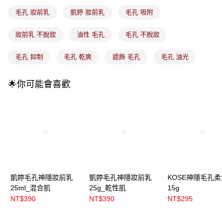
3.實際核准額度、可分期數及費用金額請依後續交易確認頁面所載為準。
全家取貨付款
4.訂單成立30分鐘內，如未前往確認交易或遇審核未通過，訂單將自動取
毛孔 妝前乳
凱婷 妝前乳
毛孔 吸附
每筆NT$100，滿NT$899(含以上)免運費
消。如遇「轉專審核」未通過狀況，表示未達大哥付你分期系統評分，恕無
法說明評估內容。
妝前乳 不脫妝
油性 毛孔
毛孔 不脫妝
付款後全家取貨
【繳款方式說明】
1.分期款項不併入電信帳單，「大哥付你分期」於每月結算日後寄送繳費提
每筆NT$100，滿NT$899(含以上)免運費
醒簡訊。
毛孔 抑制
毛孔 乾爽
遮飾 毛孔
毛孔 油光
2.透過簡訊連結打開帳單後，可選擇「超商條碼／台灣大直營門市／銀行轉
7-11取貨付款
帳／街口支付／iPASS MONEY」等通路繳費。
每筆NT$100，滿NT$899(含以上)免運費
🌟你可能會喜歡
【注意事項】
付款後7-11取貨
1.本服務係由「台灣大哥大股份有限公司」（以下簡稱本公司）所提供，讓
用戶於交易時，得透過本服務購買商品或服務，並由商店將買賣／分期付款
每筆NT$100，滿NT$899(含以上)免運費
買賣價金債權讓與本公司後，依約使用本公司帳單繳交帳款。
2.基於同意付款使用「大哥付你分期」之契約關係目的，商店將以您的個人
宅配
資料（包含姓名、電話或地址）提供予台灣大哥大進項蒐集、處理及利用，
由本公司與您本人進行分期帳單所需資料之確認、核對及更正。
每筆NT$100，滿NT$899(含以上)免運費
3.完整用戶服務條款，請詳閱以下連結：
https://oppay.tw/userRule
付款後門市自取
凱婷毛孔神隱妝前乳
凱婷毛孔神隱妝前乳
KOSE神隱毛孔
每筆NT$100，滿NT$399(含以上)免運費
25ml_混合肌
25g_乾性肌
15g
NT$390
NT$390
NT$295