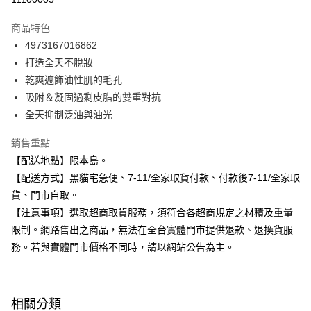
3 期 0 利率 每期
NT$130
21家銀行
商品特色
合作金庫商業銀行
第一商業銀行
超商取貨付款
4973167016862
華南商業銀行
彰化商業銀行
打造全天不脫妝
LINE Pay
上海商業儲蓄銀行
台北富邦商業銀行
國泰世華商業銀行
兆豐國際商業銀行
乾爽遮飾油性肌的毛孔
Apple Pay
臺灣中小企業銀行
台中商業銀行
吸附＆凝固過剩皮脂的雙重對抗
匯豐（台灣）商業銀行
華泰商業銀行
全天抑制泛油與油光
街口支付
聯邦商業銀行
遠東國際商業銀行
元大商業銀行
永豐商業銀行
悠遊付
銷售重點
玉山商業銀行
星展（台灣）商業銀行
【配送地點】限本島。
台新國際商業銀行
中國信託商業銀行
Google Pay
【配送方式】黑貓宅急便、7-11/全家取貨付款、付款後7-11/全家取
台灣樂天信用卡公司
全盈+PAY
貨、門市自取。
【注意事項】選取超商取貨服務，須符合各超商規定之材積及重量
大哥付你分期
限制。網路售出之商品，無法在全台實體門市提供退款、退換貨服
相關說明
務。若與實體門市價格不同時，請以網站公告為主。
【大哥付你分期使用說明】
ATM付款
1.本服務由台灣大哥大提供，台灣大哥大用戶可立即使用無須另外申請。
2.付款方式選擇「大哥付你分期」，訂單成立後會自動跳轉到大哥付的交易
流程，驗證手機門號後，選擇欲分期的期數、繳款截止日，確認付款後即完
運送方式
成交易。
相關分類