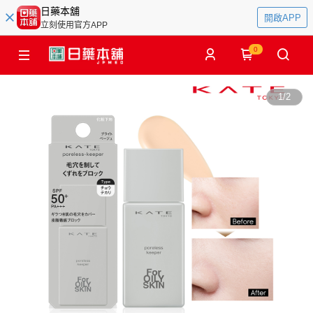
日藥本舖
開啟APP
立刻使用官方APP
0
1
/
2