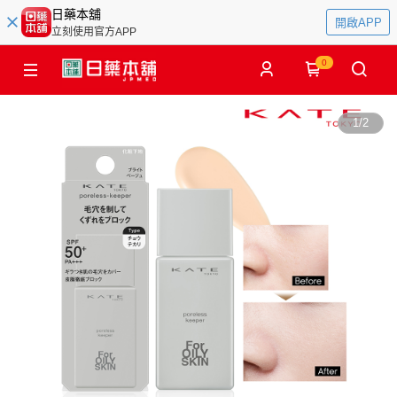
日藥本舖
開啟APP
立刻使用官方APP
0
1
/
2