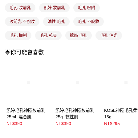
3.實際核准額度、可分期數及費用金額請依後續交易確認頁面所載為準。
全家取貨付款
4.訂單成立30分鐘內，如未前往確認交易或遇審核未通過，訂單將自動取
毛孔 妝前乳
凱婷 妝前乳
毛孔 吸附
每筆NT$100，滿NT$899(含以上)免運費
消。如遇「轉專審核」未通過狀況，表示未達大哥付你分期系統評分，恕無
法說明評估內容。
妝前乳 不脫妝
油性 毛孔
毛孔 不脫妝
付款後全家取貨
【繳款方式說明】
1.分期款項不併入電信帳單，「大哥付你分期」於每月結算日後寄送繳費提
每筆NT$100，滿NT$899(含以上)免運費
醒簡訊。
毛孔 抑制
毛孔 乾爽
遮飾 毛孔
毛孔 油光
2.透過簡訊連結打開帳單後，可選擇「超商條碼／台灣大直營門市／銀行轉
7-11取貨付款
帳／街口支付／iPASS MONEY」等通路繳費。
每筆NT$100，滿NT$899(含以上)免運費
🌟你可能會喜歡
【注意事項】
付款後7-11取貨
1.本服務係由「台灣大哥大股份有限公司」（以下簡稱本公司）所提供，讓
用戶於交易時，得透過本服務購買商品或服務，並由商店將買賣／分期付款
每筆NT$100，滿NT$899(含以上)免運費
買賣價金債權讓與本公司後，依約使用本公司帳單繳交帳款。
2.基於同意付款使用「大哥付你分期」之契約關係目的，商店將以您的個人
宅配
資料（包含姓名、電話或地址）提供予台灣大哥大進項蒐集、處理及利用，
由本公司與您本人進行分期帳單所需資料之確認、核對及更正。
每筆NT$100，滿NT$899(含以上)免運費
3.完整用戶服務條款，請詳閱以下連結：
https://oppay.tw/userRule
付款後門市自取
凱婷毛孔神隱妝前乳
凱婷毛孔神隱妝前乳
KOSE神隱毛孔
每筆NT$100，滿NT$399(含以上)免運費
25ml_混合肌
25g_乾性肌
15g
NT$390
NT$390
NT$295