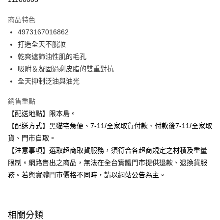
3 期 0 利率 每期
NT$130
21家銀行
商品特色
合作金庫商業銀行
第一商業銀行
超商取貨付款
4973167016862
華南商業銀行
彰化商業銀行
打造全天不脫妝
LINE Pay
上海商業儲蓄銀行
台北富邦商業銀行
國泰世華商業銀行
兆豐國際商業銀行
乾爽遮飾油性肌的毛孔
Apple Pay
臺灣中小企業銀行
台中商業銀行
吸附＆凝固過剩皮脂的雙重對抗
匯豐（台灣）商業銀行
華泰商業銀行
全天抑制泛油與油光
街口支付
聯邦商業銀行
遠東國際商業銀行
元大商業銀行
永豐商業銀行
悠遊付
銷售重點
玉山商業銀行
星展（台灣）商業銀行
【配送地點】限本島。
台新國際商業銀行
中國信託商業銀行
Google Pay
【配送方式】黑貓宅急便、7-11/全家取貨付款、付款後7-11/全家取
台灣樂天信用卡公司
全盈+PAY
貨、門市自取。
【注意事項】選取超商取貨服務，須符合各超商規定之材積及重量
大哥付你分期
限制。網路售出之商品，無法在全台實體門市提供退款、退換貨服
相關說明
務。若與實體門市價格不同時，請以網站公告為主。
【大哥付你分期使用說明】
ATM付款
1.本服務由台灣大哥大提供，台灣大哥大用戶可立即使用無須另外申請。
2.付款方式選擇「大哥付你分期」，訂單成立後會自動跳轉到大哥付的交易
流程，驗證手機門號後，選擇欲分期的期數、繳款截止日，確認付款後即完
運送方式
成交易。
相關分類