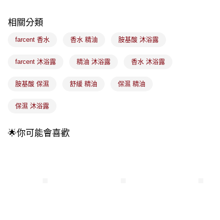
4.訂單成立30分鐘內，如未前往確認交易或遇審核未通過，訂單將自動取
每筆NT$100，滿NT$899(含以上)免運費
消。如遇「轉專審核」未通過狀況，表示未達大哥付你分期系統評分，恕無
法說明評估內容。
相關分類
付款後全家取貨
【繳款方式說明】
1.分期款項不併入電信帳單，「大哥付你分期」於每月結算日後寄送繳費提
farcent 香水
香水 精油
胺基酸 沐浴露
每筆NT$100，滿NT$899(含以上)免運費
醒簡訊。
2.透過簡訊連結打開帳單後，可選擇「超商條碼／台灣大直營門市／銀行轉
7-11取貨付款
farcent 沐浴露
精油 沐浴露
香水 沐浴露
帳／街口支付／iPASS MONEY」等通路繳費。
每筆NT$100，滿NT$899(含以上)免運費
【注意事項】
胺基酸 保濕
舒緩 精油
保濕 精油
付款後7-11取貨
1.本服務係由「台灣大哥大股份有限公司」（以下簡稱本公司）所提供，讓
用戶於交易時，得透過本服務購買商品或服務，並由商店將買賣／分期付款
每筆NT$100，滿NT$899(含以上)免運費
保濕 沐浴露
買賣價金債權讓與本公司後，依約使用本公司帳單繳交帳款。
2.基於同意付款使用「大哥付你分期」之契約關係目的，商店將以您的個人
宅配
資料（包含姓名、電話或地址）提供予台灣大哥大進項蒐集、處理及利用，
🌟你可能會喜歡
由本公司與您本人進行分期帳單所需資料之確認、核對及更正。
每筆NT$100，滿NT$899(含以上)免運費
3.完整用戶服務條款，請詳閱以下連結：
https://oppay.tw/userRule
付款後門市自取
每筆NT$100，滿NT$399(含以上)免運費