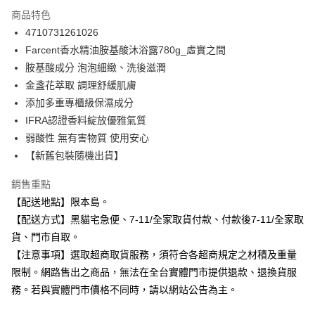
3 期 0 利率 每期
NT$66
21家銀行
商品特色
合作金庫商業銀行
第一商業銀行
超商取貨付款
4710731261026
華南商業銀行
彰化商業銀行
Farcent香水精油胺基酸沐浴露780g_虛實之間
LINE Pay
上海商業儲蓄銀行
台北富邦商業銀行
國泰世華商業銀行
兆豐國際商業銀行
胺基酸成分 泡泡細緻、洗後滋潤
Apple Pay
臺灣中小企業銀行
台中商業銀行
金盞花萃取 調理舒緩肌膚
匯豐（台灣）商業銀行
華泰商業銀行
添加多重專櫃級保濕成分
街口支付
聯邦商業銀行
遠東國際商業銀行
IFRA認證香料綻放優雅氣質
元大商業銀行
永豐商業銀行
悠遊付
弱酸性 無有害物質 使用安心
玉山商業銀行
星展（台灣）商業銀行
【新舊包裝隨機出貨】
台新國際商業銀行
中國信託商業銀行
Google Pay
台灣樂天信用卡公司
全盈+PAY
銷售重點
【配送地點】限本島。
大哥付你分期
【配送方式】黑貓宅急便、7-11/全家取貨付款、付款後7-11/全家取
相關說明
貨、門市自取。
【大哥付你分期使用說明】
ATM付款
【注意事項】選取超商取貨服務，須符合各超商規定之材積及重量
1.本服務由台灣大哥大提供，台灣大哥大用戶可立即使用無須另外申請。
2.付款方式選擇「大哥付你分期」，訂單成立後會自動跳轉到大哥付的交易
限制。網路售出之商品，無法在全台實體門市提供退款、退換貨服
流程，驗證手機門號後，選擇欲分期的期數、繳款截止日，確認付款後即完
運送方式
務。若與實體門市價格不同時，請以網站公告為主。
成交易。
3.實際核准額度、可分期數及費用金額請依後續交易確認頁面所載為準。
全家取貨付款