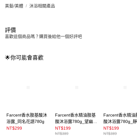
美髮/美體
沐浴相關產品
評價
喜歡這個商品嗎？購買後給他一個好評吧
🌟你可能會喜歡
Farcent香水胺基酸沐
Farcent香水精油胺基
Farcent香水精
浴露_同名花語780g
酸沐浴露780g_望幽晚
酸沐浴露780g_
安
池
NT$299
NT$199
NT$199
NT$389
NT$389