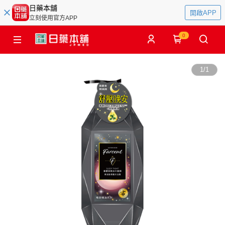
日藥本舖
開啟APP
立刻使用官方APP
0
1
/
1