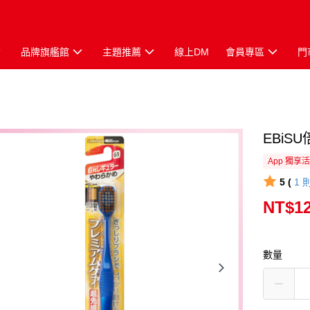
品牌旗艦館
主題推薦
線上DM
會員專區
門
EBiS
App 獨享
5 (
1
NT$1
數量