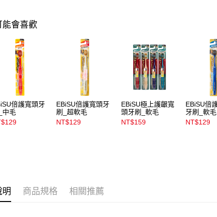
1.本服務
用戶於交
付款後7-1
可能會喜歡
款買賣價
每筆NT$1
2.基於同
資料（包
宅配
用，由本
3.完整用
每筆NT$1
付款後門
每筆NT$1
BiSU倍護寬頭牙
EBiSU倍護寬頭牙
EBiSU極上護齦寬
EBiSU
_中毛
刷_超軟毛
頭牙刷_軟毛
牙刷_軟毛
$129
NT$129
NT$159
NT$129
說明
商品規格
相關推薦