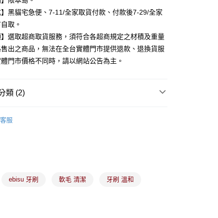
點】限本島。
業銀行
永豐商業銀行
】黑貓宅急便、7-11/全家取貨付款、付款後7-29/全家
業銀行
星展（台灣）商業銀行
市自取。
際商業銀行
中國信託商業銀行
y
項】選取超商取貨服務，須符合各超商規定之材積及重量
天信用卡公司
路售出之商品，無法在全台實體門市提供退款、退換貨服
實體門市價格不同時，請以網站公告為主。
分期
你分期使用說明】
類 (2)
由台灣大哥大提供，台灣大哥大用戶可立即使用無須另外申請。
式選擇「大哥付你分期」，訂單成立後會自動跳轉到大哥付的交易
口腔用品
證手機門號後，選擇欲分期的期數、繳款截止日，確認付款後即
客服
。
合優惠
▪️任選第2件5折起
准額度、可分期數及費用金額請依後續交易確認頁面所載為準。
立30分鐘內，如未前往確認交易或遇審核未通過，訂單將自動取
付款
「轉專審核」未通過狀況，表示未達大哥付你分期系統評分，恕
00，滿NT$899(含以上)免運費
評估內容。
式說明】
家取貨
項不併入電信帳單，「大哥付你分期」於每月結算日後寄送繳費提
ebisu 牙刷
軟毛 清潔
牙刷 溫和
00，滿NT$899(含以上)免運費
訊連結打開帳單後，可選擇「超商條碼／台灣大直營門市／銀行轉
付／iPASS MONEY」等通路繳費。
付款
項】
00，滿NT$899(含以上)免運費