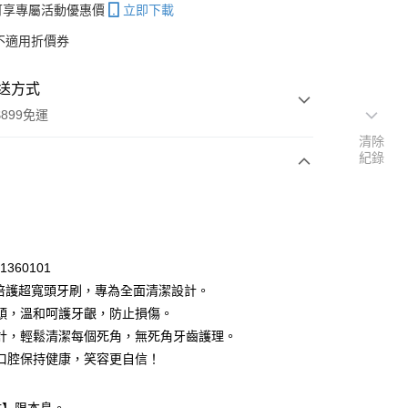
帳可享專屬活動優惠價
立即下載
不適用折價券
送方式
899免運
清除
紀錄
次付款
期付款
0 利率 每期
NT$43
21家銀行
21360101
庫商業銀行
第一商業銀行
SU倍護超寬頭牙刷，專為全面清潔設計。
付款
業銀行
彰化商業銀行
頭，溫和呵護牙齦，防止損傷。
業儲蓄銀行
台北富邦商業銀行
計，輕鬆清潔每個死角，無死角牙齒護理。
華商業銀行
兆豐國際商業銀行
口腔保持健康，笑容更自信！
小企業銀行
台中商業銀行
台灣）商業銀行
華泰商業銀行
業銀行
遠東國際商業銀行