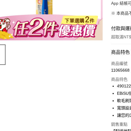
App 結
※ 本商品
付款與運
超取滿NT$
付款方式
商品特色
信用卡一
商品編號
11065668
信用卡分
商品特色
3 期 
49012
合作金
EBi
超商取貨
華南商
軟毛刷
LINE Pay
上海商
寬頭設
國泰世
讓您的
Apple Pay
臺灣中
匯豐（
銷售重點
街口支付
聯邦商