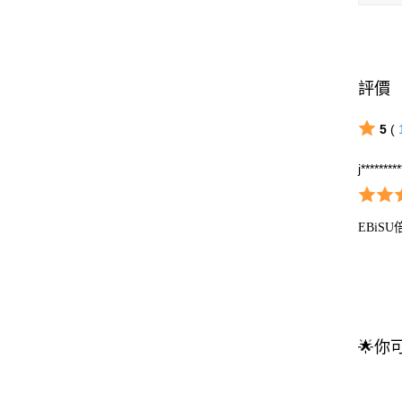
評價
5
(
j********
EBi
🌟你