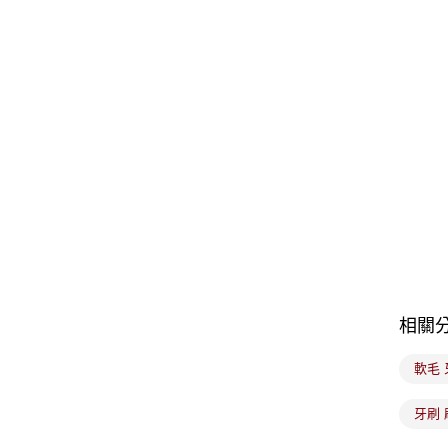
相關
軟毛 
牙刷 