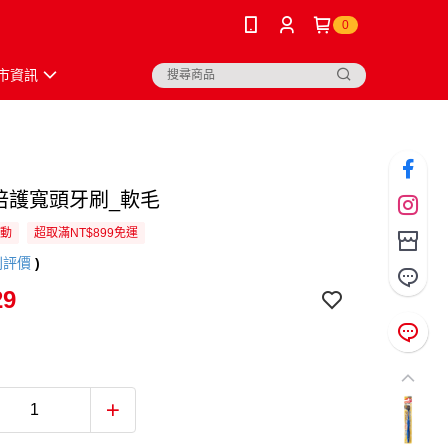
0
市資訊
U倍護寬頭牙刷_軟毛
活動
超取滿NT$899免運
則評價
)
29