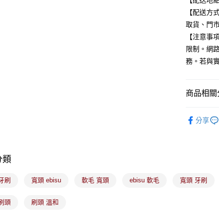
【配送地
元大商
悠遊付
【配送方式
玉山商
取貨、門
台新國
Google Pa
【注意事
台灣樂
全盈+PAY
限制。網
務。若與
大哥付你
相關說明
【大哥付
ATM付款
商品相關分
1.本服務
2.付款方
生活用品
流程，驗
分享
完成交易
運送方式
🟦多件組
3.實際核
4.訂單成
全家取貨
消。如遇
每筆NT$1
無法說明
分類
【繳款方
付款後全
1.分期款
牙刷
寬頭 ebisu
軟毛 寬頭
ebisu 軟毛
寬頭 牙刷
醒簡訊。
每筆NT$1
2.透過簡
帳／街口支
刷頭
刷頭 溫和
7-11取貨
【注意事
每筆NT$1