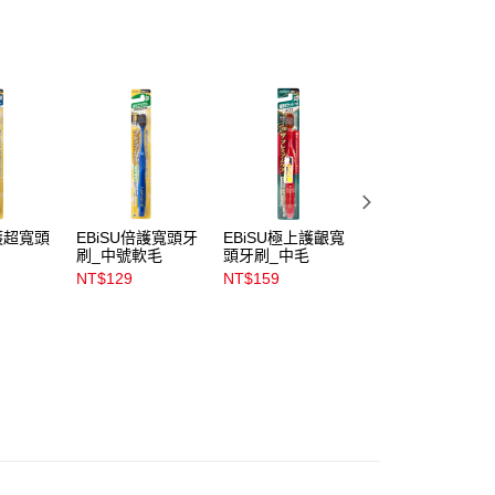
係由「台灣大哥大股份有限公司」（以下簡稱本公司）所提供，讓
易時，得透過本服務購買商品或服務，並由商店將買賣／分期付
1取貨
金債權讓與本公司後，依約使用本公司帳單繳交帳款。
00，滿NT$899(含以上)免運費
意付款使用「大哥付你分期」之契約關係目的，商店將以您的個人
含姓名、電話或地址）提供予台灣大哥大進項蒐集、處理及利
公司與您本人進行分期帳單所需資料之確認、核對及更正。
戶服務條款，請詳閱以下連結：
https://oppay.tw/userRule
00，滿NT$899(含以上)免運費
市自取
00，滿NT$399(含以上)免運費
倍護超寬頭
EBiSU倍護寬頭牙
EBiSU極上護齦寬
EBiSU極上濃密寬
刷_中號軟毛
頭牙刷_中毛
頭牙刷_超軟毛
NT$129
NT$159
NT$149