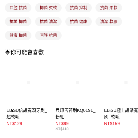
3.實際核准額度、可分期數及費用金額請依後續交易確認頁面所載為準。
全家取貨付款
4.訂單成立30分鐘內，如未前往確認交易或遇審核未通過，訂單將自動取
口腔 抗菌
抑菌 柔軟
抗菌 抑制
抗菌 柔軟
每筆NT$100，滿NT$899(含以上)免運費
消。如遇「轉專審核」未通過狀況，表示未達大哥付你分期系統評分，恕無
法說明評估內容。
抗菌 抑菌
抗菌 清潔
抗菌 健康
清潔 軟膠
付款後全家取貨
【繳款方式說明】
1.分期款項不併入電信帳單，「大哥付你分期」於每月結算日後寄送繳費提
每筆NT$100，滿NT$899(含以上)免運費
醒簡訊。
健康 抑菌
呵護 抗菌
2.透過簡訊連結打開帳單後，可選擇「超商條碼／台灣大直營門市／銀行轉
7-11取貨付款
帳／街口支付／iPASS MONEY」等通路繳費。
每筆NT$100，滿NT$899(含以上)免運費
🌟你可能會喜歡
【注意事項】
付款後7-11取貨
1.本服務係由「台灣大哥大股份有限公司」（以下簡稱本公司）所提供，讓
用戶於交易時，得透過本服務購買商品或服務，並由商店將買賣／分期付款
每筆NT$100，滿NT$899(含以上)免運費
買賣價金債權讓與本公司後，依約使用本公司帳單繳交帳款。
2.基於同意付款使用「大哥付你分期」之契約關係目的，商店將以您的個人
宅配
資料（包含姓名、電話或地址）提供予台灣大哥大進項蒐集、處理及利用，
由本公司與您本人進行分期帳單所需資料之確認、核對及更正。
每筆NT$100，滿NT$899(含以上)免運費
3.完整用戶服務條款，請詳閱以下連結：
https://oppay.tw/userRule
付款後門市自取
EBiSU倍護寬頭牙刷_
貝印舌苔刷KQ0191_
EBiSU極上護齦
每筆NT$100，滿NT$399(含以上)免運費
超軟毛
粉紅
刷_軟毛
NT$129
NT$99
NT$159
NT$110