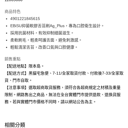
3 期 0 利率 每期
NT$43
21家銀行
商品特色
合作金庫商業銀行
第一商業銀行
超商取貨付款
4901221845615
華南商業銀行
彰化商業銀行
EBiSU抑菌軟膠舌苔刷Ag_Plus，專為口腔衛生設計。
LINE Pay
上海商業儲蓄銀行
台北富邦商業銀行
國泰世華商業銀行
兆豐國際商業銀行
採用抗菌材料，有效抑制細菌滋生。
Apple Pay
臺灣中小企業銀行
台中商業銀行
柔軟刷毛，輕柔呵護舌面，避免刺激感。
匯豐（台灣）商業銀行
華泰商業銀行
輕鬆清潔舌苔，改善口氣與口腔健康。
街口支付
聯邦商業銀行
遠東國際商業銀行
元大商業銀行
永豐商業銀行
悠遊付
銷售重點
玉山商業銀行
星展（台灣）商業銀行
【配送地點】限本島。
台新國際商業銀行
中國信託商業銀行
Google Pay
【配送方式】黑貓宅急便、7-11/全家取貨付款、付款後7-33/全家取
台灣樂天信用卡公司
全盈+PAY
貨、門市自取。
【注意事項】選取超商取貨服務，須符合各超商規定之材積及重量
大哥付你分期
限制。網路售出之商品，無法在全台實體門市提供退款、退換貨服
相關說明
務。若與實體門市價格不同時，請以網站公告為主。
【大哥付你分期使用說明】
ATM付款
1.本服務由台灣大哥大提供，台灣大哥大用戶可立即使用無須另外申請。
2.付款方式選擇「大哥付你分期」，訂單成立後會自動跳轉到大哥付的交易
流程，驗證手機門號後，選擇欲分期的期數、繳款截止日，確認付款後即完
運送方式
成交易。
相關分類