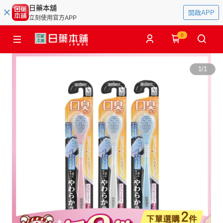
日藥本舖
開啟APP
立刻使用官方APP
0
1
/
1