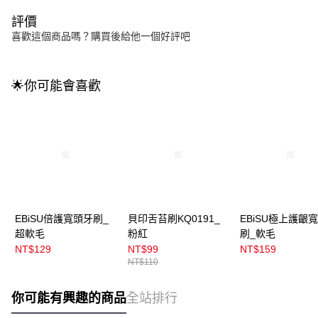
評價
喜歡這個商品嗎？購買後給他一個好評吧
🌟你可能會喜歡
EBiSU倍護寬頭牙刷_
貝印舌苔刷KQ0191_
EBiSU極上護齦
超軟毛
粉紅
刷_軟毛
NT$129
NT$99
NT$159
NT$110
你可能有興趣的商品
全站排行