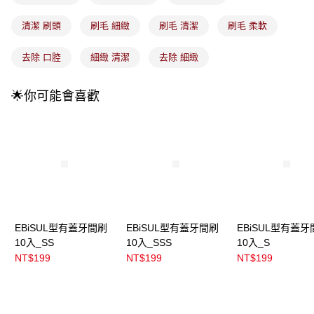
每筆NT$100，滿NT$899(含以上)免運費
消。如遇「轉專審核」未通過狀況，表示未達大哥付你分期系統評分，恕無
法說明評估內容。
清潔 刷頭
刷毛 細緻
刷毛 清潔
刷毛 柔軟
付款後全家取貨
【繳款方式說明】
1.分期款項不併入電信帳單，「大哥付你分期」於每月結算日後寄送繳費提
每筆NT$100，滿NT$899(含以上)免運費
醒簡訊。
去除 口腔
細緻 清潔
去除 細緻
2.透過簡訊連結打開帳單後，可選擇「超商條碼／台灣大直營門市／銀行轉
7-11取貨付款
帳／街口支付／iPASS MONEY」等通路繳費。
每筆NT$100，滿NT$899(含以上)免運費
🌟你可能會喜歡
【注意事項】
付款後7-11取貨
1.本服務係由「台灣大哥大股份有限公司」（以下簡稱本公司）所提供，讓
用戶於交易時，得透過本服務購買商品或服務，並由商店將買賣／分期付款
每筆NT$100，滿NT$899(含以上)免運費
買賣價金債權讓與本公司後，依約使用本公司帳單繳交帳款。
2.基於同意付款使用「大哥付你分期」之契約關係目的，商店將以您的個人
宅配
資料（包含姓名、電話或地址）提供予台灣大哥大進項蒐集、處理及利用，
由本公司與您本人進行分期帳單所需資料之確認、核對及更正。
每筆NT$100，滿NT$899(含以上)免運費
3.完整用戶服務條款，請詳閱以下連結：
https://oppay.tw/userRule
付款後門市自取
EBiSUL型有蓋牙間刷
EBiSUL型有蓋牙間刷
EBiSUL型有蓋牙
每筆NT$100，滿NT$399(含以上)免運費
10入_SS
10入_SSS
10入_S
NT$199
NT$199
NT$199