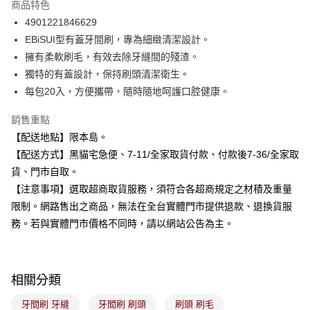
商品特色
合作金庫商業銀行
第一商業銀行
超商取貨付款
4901221846629
華南商業銀行
彰化商業銀行
EBiSUI型有蓋牙間刷，專為細緻清潔設計。
LINE Pay
上海商業儲蓄銀行
台北富邦商業銀行
國泰世華商業銀行
兆豐國際商業銀行
擁有柔軟刷毛，有效去除牙縫間的殘渣。
Apple Pay
臺灣中小企業銀行
台中商業銀行
獨特的有蓋設計，保持刷頭清潔衛生。
匯豐（台灣）商業銀行
華泰商業銀行
每包20入，方便攜帶，隨時隨地呵護口腔健康。
街口支付
聯邦商業銀行
遠東國際商業銀行
元大商業銀行
永豐商業銀行
悠遊付
銷售重點
玉山商業銀行
星展（台灣）商業銀行
【配送地點】限本島。
台新國際商業銀行
中國信託商業銀行
Google Pay
【配送方式】黑貓宅急便、7-11/全家取貨付款、付款後7-36/全家取
台灣樂天信用卡公司
全盈+PAY
貨、門市自取。
【注意事項】選取超商取貨服務，須符合各超商規定之材積及重量
大哥付你分期
限制。網路售出之商品，無法在全台實體門市提供退款、退換貨服
相關說明
務。若與實體門市價格不同時，請以網站公告為主。
【大哥付你分期使用說明】
ATM付款
1.本服務由台灣大哥大提供，台灣大哥大用戶可立即使用無須另外申請。
2.付款方式選擇「大哥付你分期」，訂單成立後會自動跳轉到大哥付的交易
流程，驗證手機門號後，選擇欲分期的期數、繳款截止日，確認付款後即完
運送方式
成交易。
相關分類
3.實際核准額度、可分期數及費用金額請依後續交易確認頁面所載為準。
全家取貨付款
4.訂單成立30分鐘內，如未前往確認交易或遇審核未通過，訂單將自動取
牙間刷 牙縫
牙間刷 刷頭
刷頭 刷毛