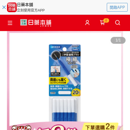
日藥本舖
開啟APP
立刻使用官方APP
0
1
/
1