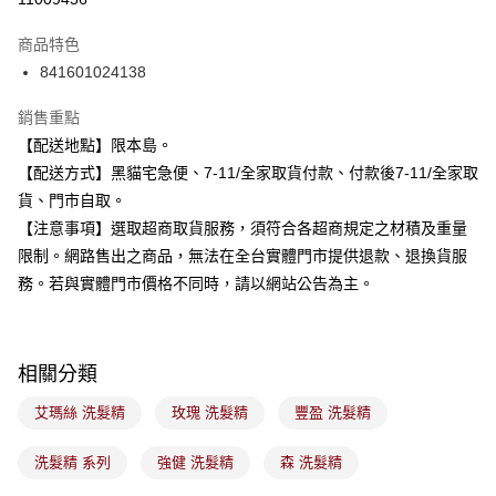
3 期 0 利率 每期
NT$193
21家銀行
商品特色
合作金庫商業銀行
第一商業銀行
超商取貨付款
841601024138
華南商業銀行
彰化商業銀行
LINE Pay
上海商業儲蓄銀行
台北富邦商業銀行
銷售重點
國泰世華商業銀行
兆豐國際商業銀行
Apple Pay
【配送地點】限本島。
臺灣中小企業銀行
台中商業銀行
【配送方式】黑貓宅急便、7-11/全家取貨付款、付款後7-11/全家取
匯豐（台灣）商業銀行
華泰商業銀行
街口支付
聯邦商業銀行
遠東國際商業銀行
貨、門市自取。
元大商業銀行
永豐商業銀行
悠遊付
【注意事項】選取超商取貨服務，須符合各超商規定之材積及重量
玉山商業銀行
星展（台灣）商業銀行
限制。網路售出之商品，無法在全台實體門市提供退款、退換貨服
台新國際商業銀行
中國信託商業銀行
Google Pay
務。若與實體門市價格不同時，請以網站公告為主。
台灣樂天信用卡公司
全盈+PAY
大哥付你分期
相關分類
相關說明
【大哥付你分期使用說明】
艾瑪絲 洗髮精
玫瑰 洗髮精
豐盈 洗髮精
ATM付款
1.本服務由台灣大哥大提供，台灣大哥大用戶可立即使用無須另外申請。
2.付款方式選擇「大哥付你分期」，訂單成立後會自動跳轉到大哥付的交易
流程，驗證手機門號後，選擇欲分期的期數、繳款截止日，確認付款後即完
洗髮精 系列
強健 洗髮精
森 洗髮精
運送方式
成交易。