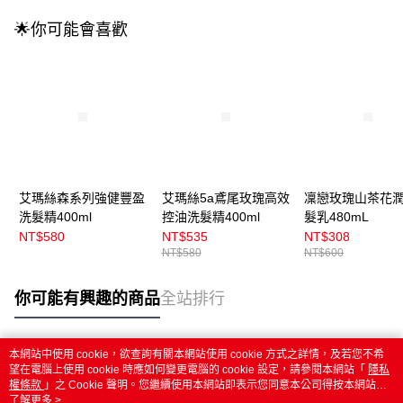
🌟你可能會喜歡
艾瑪絲森系列強健豐盈
艾瑪絲5a鳶尾玫瑰高效
凜戀玫瑰山茶花
洗髮精400ml
控油洗髮精400ml
髮乳480mL
NT$580
NT$535
NT$308
NT$580
NT$600
你可能有興趣的商品
全站排行
本網站中使用 cookie，欲查詢有關本網站使用 cookie 方式之詳情，及若您不希
熱門標籤
望在電腦上使用 cookie 時應如何變更電腦的 cookie 設定，請參閱本網站「
隱私
權條款
」之 Cookie 聲明。您繼續使用本網站即表示您同意本公司得按本網站使
用條款之 Cookie 聲明使用 cookie。
了解更多 >