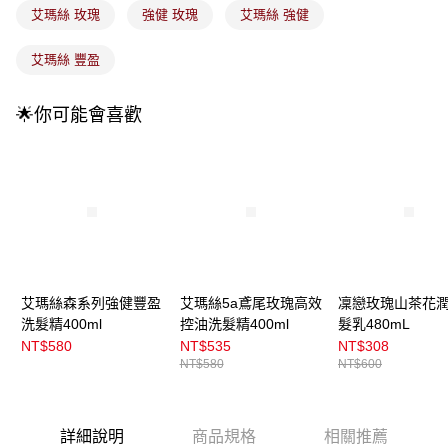
3.實際核准額度、可分期數及費用金額請依後續交易確認頁面所載為準。
全家取貨付款
艾瑪絲 玫瑰
強健 玫瑰
艾瑪絲 強健
4.訂單成立30分鐘內，如未前往確認交易或遇審核未通過，訂單將自動取
每筆NT$100，滿NT$899(含以上)免運費
消。如遇「轉專審核」未通過狀況，表示未達大哥付你分期系統評分，恕無
法說明評估內容。
艾瑪絲 豐盈
付款後全家取貨
【繳款方式說明】
1.分期款項不併入電信帳單，「大哥付你分期」於每月結算日後寄送繳費提
每筆NT$100，滿NT$899(含以上)免運費
🌟你可能會喜歡
醒簡訊。
2.透過簡訊連結打開帳單後，可選擇「超商條碼／台灣大直營門市／銀行轉
7-11取貨付款
帳／街口支付／iPASS MONEY」等通路繳費。
每筆NT$100，滿NT$899(含以上)免運費
【注意事項】
付款後7-11取貨
1.本服務係由「台灣大哥大股份有限公司」（以下簡稱本公司）所提供，讓
用戶於交易時，得透過本服務購買商品或服務，並由商店將買賣／分期付款
每筆NT$100，滿NT$899(含以上)免運費
買賣價金債權讓與本公司後，依約使用本公司帳單繳交帳款。
2.基於同意付款使用「大哥付你分期」之契約關係目的，商店將以您的個人
宅配
資料（包含姓名、電話或地址）提供予台灣大哥大進項蒐集、處理及利用，
由本公司與您本人進行分期帳單所需資料之確認、核對及更正。
每筆NT$100，滿NT$899(含以上)免運費
艾瑪絲森系列強健豐盈
艾瑪絲5a鳶尾玫瑰高效
凜戀玫瑰山茶花
3.完整用戶服務條款，請詳閱以下連結：
https://oppay.tw/userRule
洗髮精400ml
控油洗髮精400ml
髮乳480mL
付款後門市自取
NT$580
NT$535
NT$308
每筆NT$100，滿NT$399(含以上)免運費
NT$580
NT$600
詳細說明
商品規格
相關推薦