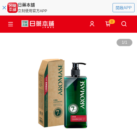
日藥本舖
開啟APP
立刻使用官方APP
0
1
/
1