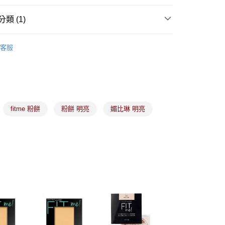
業銀行
永豐商業銀行
業銀行
星展（台灣）商業銀行
類 (1)
際商業銀行
中國信託商業銀行
y
天信用卡公司
備彩妝
底妝產品
客服
分期
你分期使用說明】
由台灣大哥大提供，台灣大哥大用戶可立即使用無須另外申請。
式選擇「大哥付你分期」，訂單成立後會自動跳轉到大哥付的交易
fitme 粉餅
粉餅 明亮
媚比琳 明亮
證手機門號後，選擇欲分期的期數、繳款截止日，確認付款後即
。
准額度、可分期數及費用金額請依後續交易確認頁面所載為準。
立30分鐘內，如未前往確認交易或遇審核未通過，訂單將自動取
付款
「轉專審核」未通過狀況，表示未達大哥付你分期系統評分，恕
00，滿NT$899(含以上)免運費
評估內容。
式說明】
家取貨
項不併入電信帳單，「大哥付你分期」於每月結算日後寄送繳費提
00，滿NT$899(含以上)免運費
訊連結打開帳單後，可選擇「超商條碼／台灣大直營門市／銀行轉
付／iPASS MONEY」等通路繳費。
付款
項】
00，滿NT$899(含以上)免運費