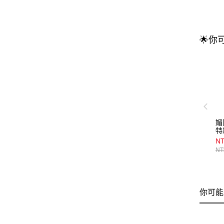
🌟你
媚
特
_
NT
NT
你可能