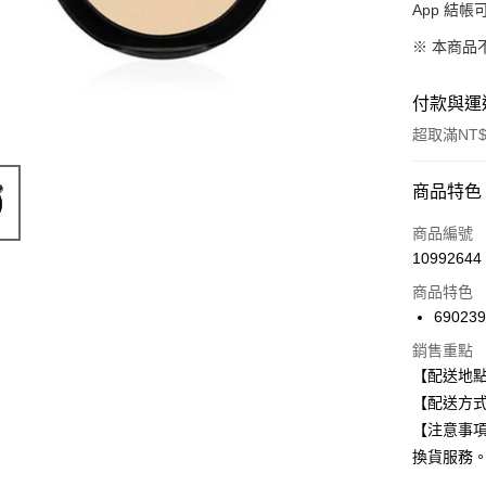
App 結
※ 本商品
付款與運
超取滿NT$
付款方式
商品特色
信用卡一
商品編號
10992644
信用卡分
商品特色
3 期 
69023
合作金
超商取貨
銷售重點
華南商
【配送地
LINE Pay
上海商
【配送方式
國泰世
Apple Pay
【注意事
臺灣中
匯豐（
換貨服務
街口支付
聯邦商