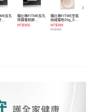
係由「台灣大哥大股份有限公司」（以下簡稱本公司）所提供，讓
易時，得透過本服務購買商品或服務，並由商店將買賣／分期付
1取貨
金債權讓與本公司後，依約使用本公司帳單繳交帳款。
00，滿NT$899(含以上)免運費
TME反孔
媚比琳FITME反孔
媚比琳FITME空氣
媚比琳FITME反
意付款使用「大哥付你分期」之契約關係目的，商店將以您的個人
餅
特霧蜜粉餅
絲絨蜜粉20g_05
特霧粉底液
含姓名、電話或地址）提供予台灣大哥大進項蒐集、處理及利
0自信
8.5g_120內斂
透明
30ml_112
NT$350
NT$399
NT$399
公司與您本人進行分期帳單所需資料之確認、核對及更正。
NT$469
NT$469
戶服務條款，請詳閱以下連結：
https://oppay.tw/userRule
00，滿NT$899(含以上)免運費
市自取
00，滿NT$399(含以上)免運費