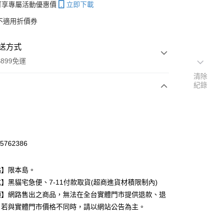
帳可享專屬活動優惠價
立即下載
不適用折價券
送方式
899免運
清除
紀錄
次付款
期付款
0 利率 每期
NT$99
21家銀行
95762386
庫商業銀行
第一商業銀行
付款
業銀行
彰化商業銀行
點】限本島。
業儲蓄銀行
台北富邦商業銀行
】黑貓宅急便、7-11付款取貨(超商進貨材積限制內)
華商業銀行
兆豐國際商業銀行
項】網路售出之商品，無法在全台實體門市提供退款、退
小企業銀行
台中商業銀行
台灣）商業銀行
華泰商業銀行
。若與實體門市價格不同時，請以網站公告為主。
業銀行
遠東國際商業銀行