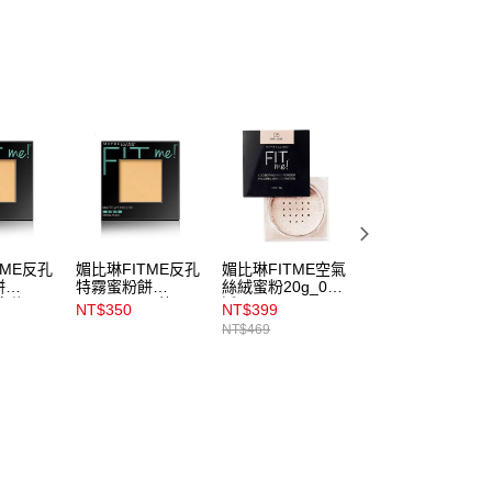
TME反孔
媚比琳FITME反孔
媚比琳FITME空氣
媚比琳FITME反
餅
特霧蜜粉餅
絲絨蜜粉20g_05
特霧粉底液
0自信
8.5g_120內斂
透明
30ml_112
NT$350
NT$399
NT$399
NT$469
NT$469