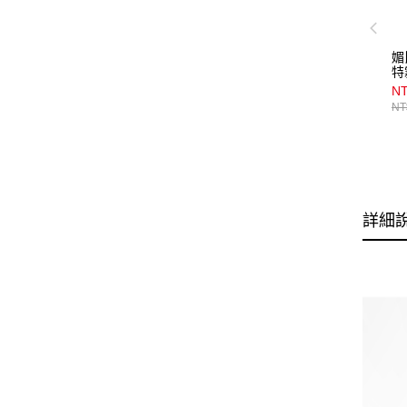
媚
特
_
NT
NT
詳細