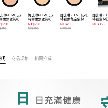
1.本服務
用戶於交
付款後7-1
款買賣價
每筆NT$1
比琳FITME反孔
媚比琳FITME反孔
媚比琳FITME反孔
媚比琳FI
2.基於同
霧柔焦空氣粉餅
特霧柔焦空氣粉餅
特霧柔焦空氣粉餅
特霧蜜粉
資料（包
120裸膚
_118自然
_112象牙
8.5g_22
宅配
$298
NT$298
NT$298
NT$350
用，由本
$350
NT$350
NT$350
3.完整用
每筆NT$1
付款後門
每筆NT$1
說明
商品規格
相關推薦