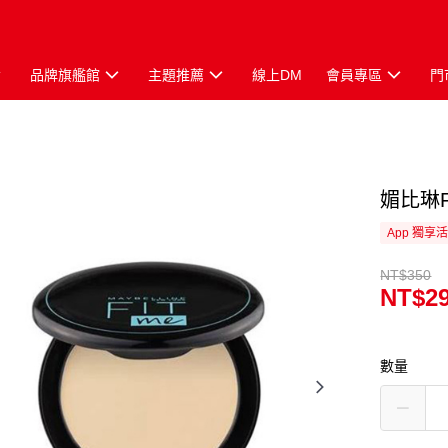
品牌旗艦館
主題推薦
線上DM
會員專區
門
媚比琳F
App 獨享
NT$350
NT$2
數量