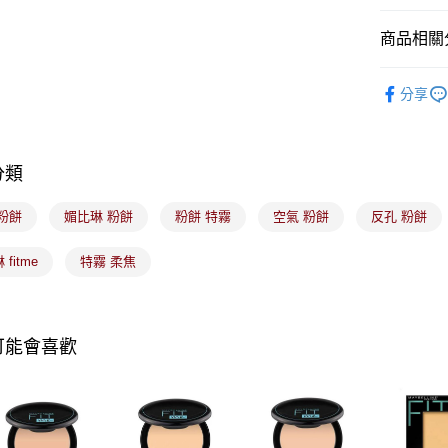
元大商
悠遊付
玉山商
商品相關分
台新國
Google Pa
台灣樂
🟦約會必
全盈+PAY
分享
大哥付你
相關說明
分類
【大哥付
ATM付款
1.本服務
2.付款方
粉餅
媚比琳 粉餅
粉餅 特霧
空氣 粉餅
反孔 粉餅
流程，驗
完成交易
運送方式
fitme
特霧 柔焦
3.實際核
4.訂單成
全家取貨
消。如遇
每筆NT$1
無法說明
【繳款方
可能會喜歡
付款後全
1.分期款
醒簡訊。
每筆NT$1
2.透過簡
帳／街口支
7-11取貨
【注意事
每筆NT$1