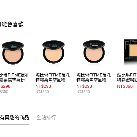
可能會喜歡
比琳FITME反孔
媚比琳FITME反孔
媚比琳FITME反孔
媚比琳FI
霧柔焦空氣粉餅
特霧柔焦空氣粉餅
特霧柔焦空氣粉餅
特霧蜜粉
120裸膚
_118自然
_112象牙
8.5g_22
$298
NT$298
NT$298
NT$350
$350
NT$350
NT$350
有興趣的商品
全站排行