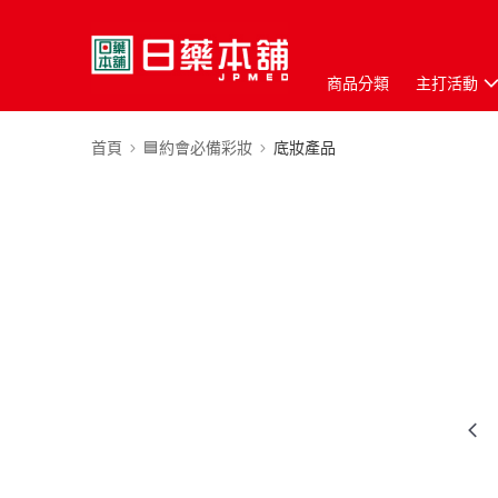
商品分類
主打活動
首頁
🟦約會必備彩妝
底妝產品