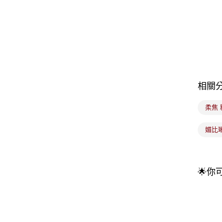
相關
柔焦 
媚比琳 
🌟你