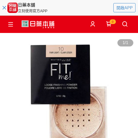
日藥本舖
開啟APP
立刻使用官方APP
0
1
/
1