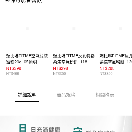
🌟你可能會喜歡
4.訂單成立30分鐘內，如未前往確認交易或遇審核未通過，訂單將自動取
每筆NT$100，滿NT$899(含以上)免運費
消。如遇「轉專審核」未通過狀況，表示未達大哥付你分期系統評分，恕無
法說明評估內容。
付款後全家取貨
【繳款方式說明】
1.分期款項不併入電信帳單，「大哥付你分期」於每月結算日後寄送繳費提
每筆NT$100，滿NT$899(含以上)免運費
醒簡訊。
2.透過簡訊連結打開帳單後，可選擇「超商條碼／台灣大直營門市／銀行轉
7-11取貨付款
帳／街口支付／iPASS MONEY」等通路繳費。
每筆NT$100，滿NT$899(含以上)免運費
【注意事項】
付款後7-11取貨
1.本服務係由「台灣大哥大股份有限公司」（以下簡稱本公司）所提供，讓
媚比琳FITME空氣絲絨
媚比琳FITME反孔特霧
媚比琳FITME反
用戶於交易時，得透過本服務購買商品或服務，並由商店將買賣／分期付款
蜜粉20g_05透明
柔焦空氣粉餅_118自
柔焦空氣粉餅_12
每筆NT$100，滿NT$899(含以上)免運費
買賣價金債權讓與本公司後，依約使用本公司帳單繳交帳款。
然
膚
NT$399
NT$298
NT$298
2.基於同意付款使用「大哥付你分期」之契約關係目的，商店將以您的個人
宅配
NT$469
NT$350
NT$350
資料（包含姓名、電話或地址）提供予台灣大哥大進項蒐集、處理及利用，
由本公司與您本人進行分期帳單所需資料之確認、核對及更正。
每筆NT$100，滿NT$899(含以上)免運費
3.完整用戶服務條款，請詳閱以下連結：
https://oppay.tw/userRule
付款後門市自取
詳細說明
商品規格
相關推薦
每筆NT$100，滿NT$399(含以上)免運費