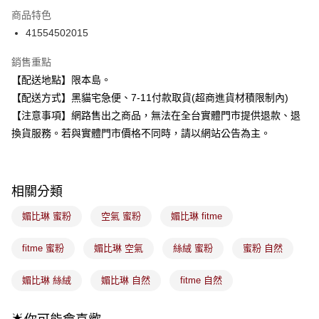
3 期 0 利率 每期
NT$133
21家銀行
商品特色
合作金庫商業銀行
第一商業銀行
超商取貨付款
41554502015
華南商業銀行
彰化商業銀行
LINE Pay
上海商業儲蓄銀行
台北富邦商業銀行
銷售重點
國泰世華商業銀行
兆豐國際商業銀行
Apple Pay
【配送地點】限本島。
臺灣中小企業銀行
台中商業銀行
【配送方式】黑貓宅急便、7-11付款取貨(超商進貨材積限制內)
匯豐（台灣）商業銀行
華泰商業銀行
街口支付
聯邦商業銀行
遠東國際商業銀行
【注意事項】網路售出之商品，無法在全台實體門市提供退款、退
元大商業銀行
永豐商業銀行
悠遊付
換貨服務。若與實體門市價格不同時，請以網站公告為主。
玉山商業銀行
星展（台灣）商業銀行
台新國際商業銀行
中國信託商業銀行
Google Pay
台灣樂天信用卡公司
全盈+PAY
相關分類
大哥付你分期
媚比琳 蜜粉
空氣 蜜粉
媚比琳 fitme
相關說明
【大哥付你分期使用說明】
fitme 蜜粉
媚比琳 空氣
絲絨 蜜粉
蜜粉 自然
ATM付款
1.本服務由台灣大哥大提供，台灣大哥大用戶可立即使用無須另外申請。
2.付款方式選擇「大哥付你分期」，訂單成立後會自動跳轉到大哥付的交易
媚比琳 絲絨
媚比琳 自然
fitme 自然
流程，驗證手機門號後，選擇欲分期的期數、繳款截止日，確認付款後即完
運送方式
成交易。
3.實際核准額度、可分期數及費用金額請依後續交易確認頁面所載為準。
全家取貨付款