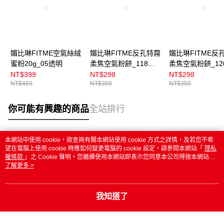
媚比琳FITME空氣絲絨
媚比琳FITME反孔特霧
媚比琳FITME反
蜜粉20g_05透明
柔焦空氣粉餅_118自
柔焦空氣粉餅_12
然
膚
NT$399
NT$298
NT$298
NT$469
NT$350
NT$350
你可能有興趣的商品
全站排行
本網站中使用 cookie，欲查詢有關本網站使用 cookie 方式之詳情，及若您不希
熱門標籤
望在電腦上使用 cookie 時應如何變更電腦的 cookie 設定，請參閱本網站「
隱私
權條款
」之 Cookie 聲明。您繼續使用本網站即表示您同意本公司得按本網站使
用條款之 Cookie 聲明使用 cookie。
了解更多 >
我知道了