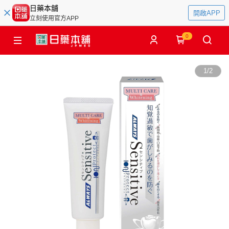
日藥本舖
開啟APP
立刻使用官方APP
0
1
/
2