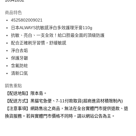
10941832
3 期 0 利率 每期
NT$53
21家銀行
商品特色
合作金庫商業銀行
第一商業銀行
超商取貨付款
4525802009021
華南商業銀行
彰化商業銀行
日本ALWAYS抗敏感淨白多效護理牙膏110g
LINE Pay
上海商業儲蓄銀行
台北富邦商業銀行
國泰世華商業銀行
兆豐國際商業銀行
抗敏、亮白、一支全效！給口腔最全面的頂級防護
Apple Pay
臺灣中小企業銀行
台中商業銀行
配合正確刷牙習慣，舒緩敏感
匯豐（台灣）商業銀行
華泰商業銀行
淨白去垢
街口支付
聯邦商業銀行
遠東國際商業銀行
保護牙齦
元大商業銀行
永豐商業銀行
悠遊付
含氟防蛀
玉山商業銀行
星展（台灣）商業銀行
清新口氣
台新國際商業銀行
中國信託商業銀行
Google Pay
台灣樂天信用卡公司
全盈+PAY
銷售重點
【配送地點】限本島。
大哥付你分期
【配送方式】黑貓宅急便、7-11付款取貨(超商進貨材積限制內)
相關說明
【注意事項】網路售出之商品，無法在全台實體門市提供退款、退
【大哥付你分期使用說明】
ATM付款
換貨服務。若與實體門市價格不同時，請以網站公告為主。
1.本服務由台灣大哥大提供，台灣大哥大用戶可立即使用無須另外申請。
2.付款方式選擇「大哥付你分期」，訂單成立後會自動跳轉到大哥付的交易
流程，驗證手機門號後，選擇欲分期的期數、繳款截止日，確認付款後即完
運送方式
成交易。