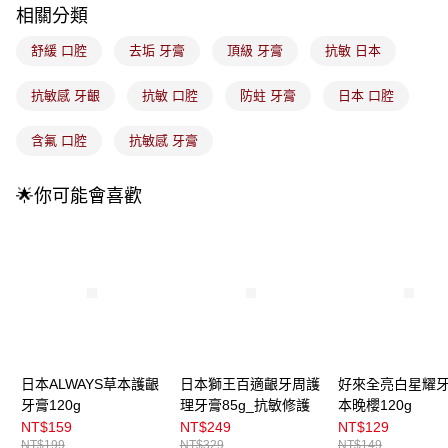
3.實際核准額度、可分期數及費用金額請依後續交易確認頁面所載為準。
全家取貨付款
相關分類
4.訂單成立30分鐘內，如未前往確認交易或遇審核未通過，訂單將自動取
每筆NT$100，滿NT$899(含以上)免運費
消。如遇「轉專審核」未通過狀況，表示未達大哥付你分期系統評分，恕無
舒緩 口腔
去垢 牙膏
頂級 牙膏
抗敏 日本
法說明評估內容。
付款後全家取貨
【繳款方式說明】
1.分期款項不併入電信帳單，「大哥付你分期」於每月結算日後寄送繳費提
抗敏感 牙齦
抗敏 口腔
防蛀 牙膏
日本 口腔
每筆NT$100，滿NT$899(含以上)免運費
醒簡訊。
2.透過簡訊連結打開帳單後，可選擇「超商條碼／台灣大直營門市／銀行轉
7-11取貨付款
含氟 口腔
抗敏感 牙膏
帳／街口支付／iPASS MONEY」等通路繳費。
每筆NT$100，滿NT$899(含以上)免運費
【注意事項】
🌟你可能會喜歡
付款後7-11取貨
1.本服務係由「台灣大哥大股份有限公司」（以下簡稱本公司）所提供，讓
用戶於交易時，得透過本服務購買商品或服務，並由商店將買賣／分期付款
每筆NT$100，滿NT$899(含以上)免運費
買賣價金債權讓與本公司後，依約使用本公司帳單繳交帳款。
2.基於同意付款使用「大哥付你分期」之契約關係目的，商店將以您的個人
宅配
資料（包含姓名、電話或地址）提供予台灣大哥大進項蒐集、處理及利用，
由本公司與您本人進行分期帳單所需資料之確認、核對及更正。
每筆NT$100，滿NT$899(含以上)免運費
3.完整用戶服務條款，請詳閱以下連結：
https://oppay.tw/userRule
付款後門市自取
每筆NT$100，滿NT$399(含以上)免運費
日本ALWAYS草本護齦
日本獅王百適齦牙周護
好來全亮白星耀
牙膏120g
理牙膏85g_抗敏修護
本晚櫻120g
NT$159
NT$249
NT$129
NT$199
NT$329
NT$149