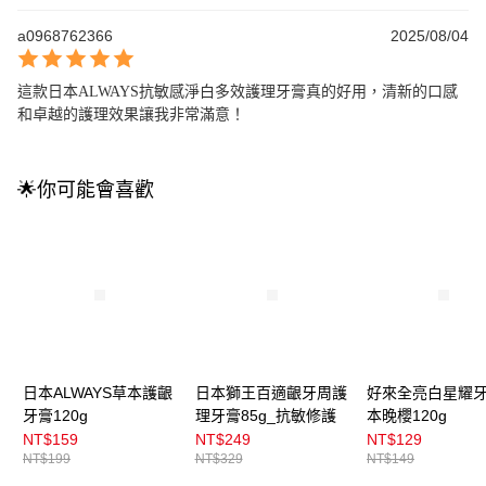
a0968762366
2025/08/04
這款日本ALWAYS抗敏感淨白多效護理牙膏真的好用，清新的口感
和卓越的護理效果讓我非常滿意！
🌟你可能會喜歡
日本ALWAYS草本護齦
日本獅王百適齦牙周護
好來全亮白星耀
牙膏120g
理牙膏85g_抗敏修護
本晚櫻120g
NT$159
NT$249
NT$129
NT$199
NT$329
NT$149