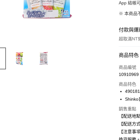
App 結
※ 本商品
付款與運
超取滿NT$
付款方式
商品特色
信用卡一
商品編號
10910969
信用卡分
商品特色
3 期 
49018
合作金
Shi
超商取貨
華南商
銷售重點
LINE Pay
上海商
【配送地
國泰世
Apple Pay
【配送方式
臺灣中
匯豐（
【注意事
街口支付
聯邦商
換貨服務