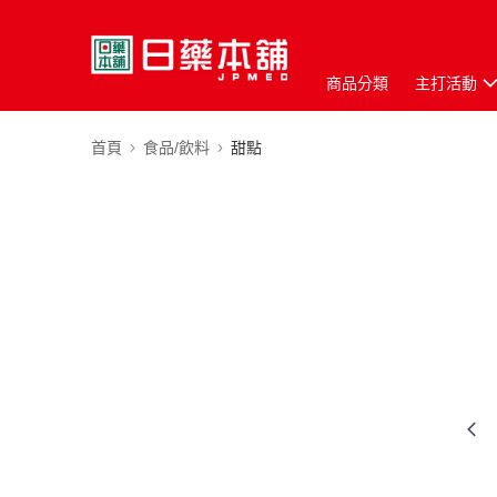
商品分類
主打活動
首頁
食品/飲料
甜點