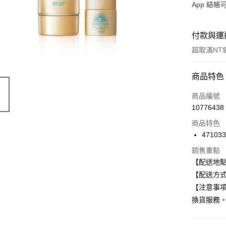
App 結
付款與運
超取滿NT$
付款方式
商品特色
信用卡一
商品編號
10776438
信用卡分
商品特色
3 期 
47103
合作金
超商取貨
銷售重點
華南商
【配送地
LINE Pay
上海商
【配送方式
國泰世
Apple Pay
【注意事
臺灣中
匯豐（
換貨服務
街口支付
聯邦商
元大商
悠遊付