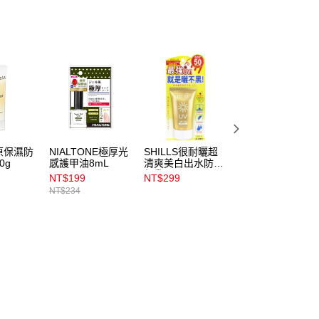
原保濕防
NIALTONE極厚光
SHILLS很耐曬超
安耐曬美肌潤色防
0g
感護甲油8mL
清爽美白出水防曬
曬水凝乳90g
凝乳40ml
NT$199
NT$299
NT$765
NT$234
NT$850