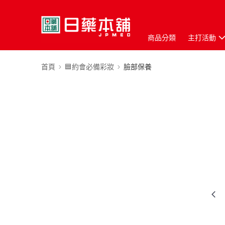
商品分類
主打活動
首頁
🟦約會必備彩妝
臉部保養