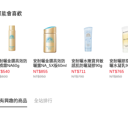
可能會喜歡
耐曬金鑽高效防
安耐曬金鑽高效防
安耐曬水嫩寶貝敏
安耐曬膠
噴霧NA60g
曬露NA_5X版60ml
感肌防曬凝膠90g
曬水凝乳9
$540
NT$855
NT$711
NT$765
$600
NT$950
NT$790
NT$850
有興趣的商品
全站排行