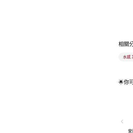
相關
水感 
🌟你
安