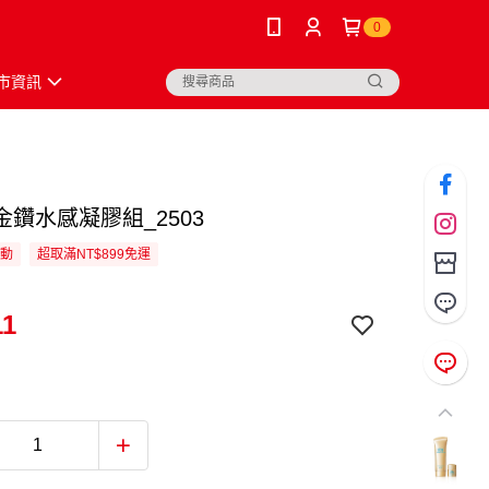
0
市資訊
金鑽水感凝膠組_2503
活動
超取滿NT$899免運
11