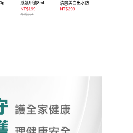
易時，得透過本服務購買商品或服務，並由商店將買賣／分期付
1取貨
0g
感護甲油8mL
清爽美白出水防曬
曬水凝乳90g
金債權讓與本公司後，依約使用本公司帳單繳交帳款。
凝乳40ml
NT$199
NT$299
NT$765
00，滿NT$899(含以上)免運費
意付款使用「大哥付你分期」之契約關係目的，商店將以您的個人
NT$234
NT$850
含姓名、電話或地址）提供予台灣大哥大進項蒐集、處理及利
公司與您本人進行分期帳單所需資料之確認、核對及更正。
戶服務條款，請詳閱以下連結：
https://oppay.tw/userRule
00，滿NT$899(含以上)免運費
市自取
00，滿NT$399(含以上)免運費