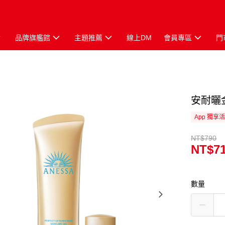
品牌旗艦館
主題推薦
線上DM
會員專區
門
安耐曬
App 獨享
NT$790
NT$7
數量