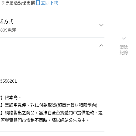
帳可享專屬活動優惠價
立即下載
送方式
899免運
清除
紀錄
次付款
期付款
0 利率 每期
NT$237
21家銀行
33556261
庫商業銀行
第一商業銀行
付款
業銀行
彰化商業銀行
點】限本島。
業儲蓄銀行
台北富邦商業銀行
】黑貓宅急便、7-11付款取貨(超商進貨材積限制內)
華商業銀行
兆豐國際商業銀行
項】網路售出之商品，無法在全台實體門市提供退款、退
小企業銀行
台中商業銀行
台灣）商業銀行
華泰商業銀行
。若與實體門市價格不同時，請以網站公告為主。
業銀行
遠東國際商業銀行
業銀行
永豐商業銀行