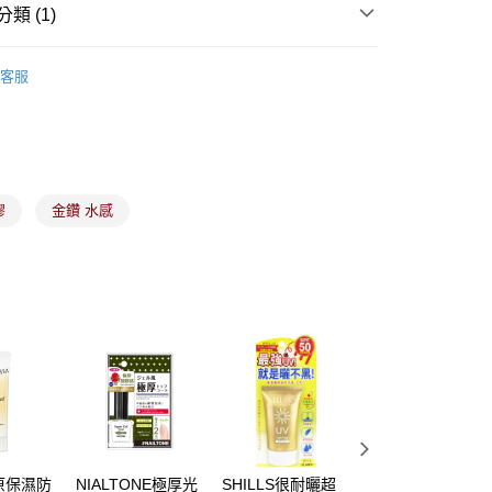
業銀行
星展（台灣）商業銀行
類 (1)
際商業銀行
中國信託商業銀行
y
天信用卡公司
備彩妝
臉部保養
客服
分期
你分期使用說明】
由台灣大哥大提供，台灣大哥大用戶可立即使用無須另外申請。
式選擇「大哥付你分期」，訂單成立後會自動跳轉到大哥付的交易
膠
金鑽 水感
證手機門號後，選擇欲分期的期數、繳款截止日，確認付款後即
。
准額度、可分期數及費用金額請依後續交易確認頁面所載為準。
立30分鐘內，如未前往確認交易或遇審核未通過，訂單將自動取
付款
「轉專審核」未通過狀況，表示未達大哥付你分期系統評分，恕
00，滿NT$899(含以上)免運費
評估內容。
式說明】
家取貨
項不併入電信帳單，「大哥付你分期」於每月結算日後寄送繳費提
00，滿NT$899(含以上)免運費
訊連結打開帳單後，可選擇「超商條碼／台灣大直營門市／銀行轉
付／iPASS MONEY」等通路繳費。
付款
項】
00，滿NT$899(含以上)免運費
係由「台灣大哥大股份有限公司」（以下簡稱本公司）所提供，讓
原保濕防
NIALTONE極厚光
SHILLS很耐曬超
安耐曬美肌潤色防