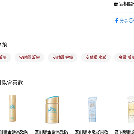
玉山商
商品相關分
台新國
Google Pa
台灣樂
🟦約會必
全盈+PAY
分享
大哥付你
相關說明
分類
【大哥付
ATM付款
1.本服務
2.付款方
凝膠
安耐曬 凝膠
安耐曬 金鑽
安耐曬 水感
金鑽 凝
流程，驗
完成交易
運送方式
3.實際核
4.訂單成
全家取貨
可能會喜歡
消。如遇
每筆NT$1
無法說明
【繳款方
付款後全
1.分期款
醒簡訊。
每筆NT$1
2.透過簡
帳／街口支
7-11取貨
【注意事
每筆NT$1
1.本服務
耐曬金鑽高效防
安耐曬金鑽高效防
安耐曬水嫩寶貝敏
安耐曬膠