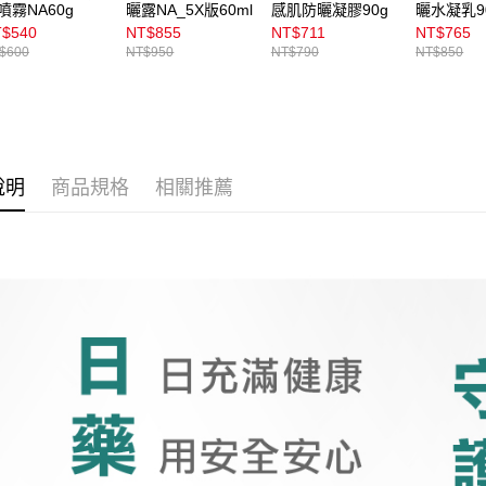
用戶於交
付款後7-1
噴霧NA60g
曬露NA_5X版60ml
感肌防曬凝膠90g
曬水凝乳9
款買賣價
$540
NT$855
NT$711
NT$765
每筆NT$1
2.基於同
$600
NT$950
NT$790
NT$850
資料（包
宅配
用，由本
3.完整用
每筆NT$1
付款後門
每筆NT$1
說明
商品規格
相關推薦