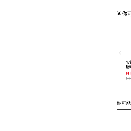
🌟你
安
曬
NT
NT
你可能