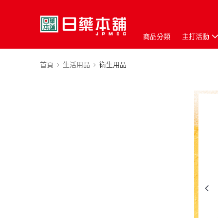
商品分類
主打活動
首頁
生活用品
衛生用品