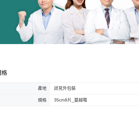
規格
產地
詳見外包裝
規格
35cm8片_蔓越莓