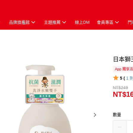
品牌旗艦館
主題推薦
線上DM
會員專區
門
日本獅
App 獨享
5 (
1
NT$249
NT$1
數量