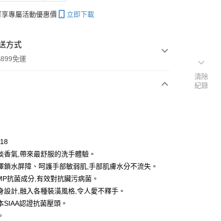
帳可享專屬活動優惠價
立即下載
送方式
899免運
清除
紀錄
次付款
期付款
0 利率 每期
NT$56
21家銀行
618
庫商業銀行
第一商業銀行
淡香氣,帶來最舒服的洗手體驗。
付款
業銀行
彰化商業銀行
澤鎖水屏障、呵護手部敏弱肌,手部肌膚水分不流失。
業儲蓄銀行
台北富邦商業銀行
PMP抗菌成分,有效對抗臟污病菌。
華商業銀行
兆豐國際商業銀行
身設計,融入各種裝潢風格,令人愛不釋手。
小企業銀行
台中商業銀行
本SIAA認證抗菌壓頭。
台灣）商業銀行
華泰商業銀行
業銀行
遠東國際商業銀行
。