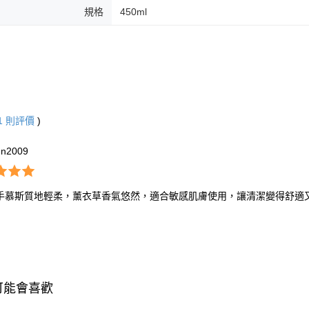
規格
450ml
1
則評價
)
en2009
手慕斯質地輕柔，薰衣草香氣悠然，適合敏感肌膚使用，讓清潔變得舒適
可能會喜歡