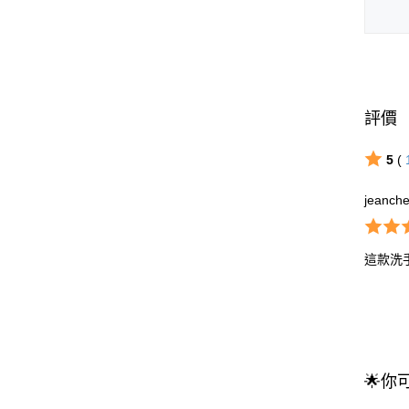
評價
5
(
jeanch
這款洗
🌟你