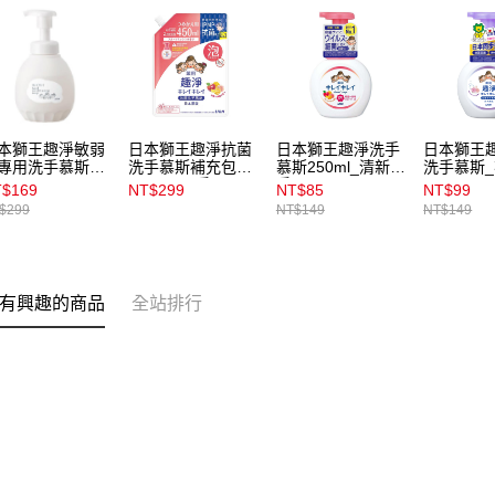
本獅王趣淨敏弱
日本獅王趣淨抗菌
日本獅王趣淨洗手
日本獅王
專用洗手慕斯
洗手慕斯補充包
慕斯250ml_清新果
洗手慕斯
0ml
450ml_果香
香
250ml
$169
NT$299
NT$85
NT$99
$299
NT$149
NT$149
有興趣的商品
全站排行