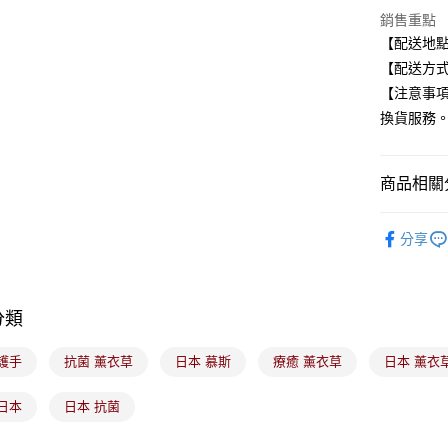
元大商
悠遊付
銷售重點
玉山商
【配送地
台新國
Google Pa
【配送方式
台灣樂
全盈+PAY
【注意事
換貨服務
大哥付你
相關說明
【大哥付
ATM付款
商品相關分
1.本服務
2.付款方
美髮/美體
流程，驗
分享
完成交易
運送方式
3.實際核
4.訂單成
全家取貨
消。如遇
每筆NT$1
無法說明
分類
【繳款方
付款後全
1.分期款
護手
抗菌 薰衣草
日本 慕斯
療癒 薰衣草
日本 薰衣
醒簡訊。
每筆NT$1
2.透過簡
帳／街口支
日本
日本 抗菌
7-11取貨
【注意事
每筆NT$1