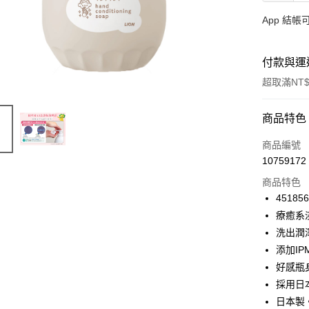
App 結
付款與運
超取滿NT$
付款方式
商品特色
信用卡一
商品編號
10759172
信用卡分
商品特色
3 期 
45185
合作金
療癒系
超商取貨
華南商
洗出潤
LINE Pay
上海商
添加I
國泰世
好感瓶
Apple Pay
臺灣中
採用日
匯豐（
街口支付
聯邦商
日本製