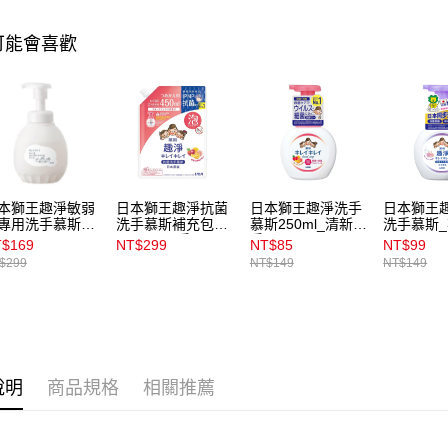
1.本服務
用戶於交
付款後7-1
可能會喜歡
款買賣價
每筆NT$1
2.基於同
資料（包
宅配
用，由本
3.完整用
每筆NT$1
付款後門
每筆NT$1
本獅王趣淨敏弱
日本獅王趣淨抗菌
日本獅王趣淨洗手
日本獅王
專用洗手慕斯
洗手慕斯補充包
慕斯250ml_清新果
洗手慕斯
0ml
450ml_果香
香
250ml
$169
NT$299
NT$85
NT$99
$299
NT$149
NT$149
說明
商品規格
相關推薦