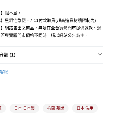
業銀行
永豐商業銀行
業銀行
星展（台灣）商業銀行
點】限本島。
際商業銀行
中國信託商業銀行
y
】黑貓宅急便、7-11付款取貨(超商進貨材積限制內)
天信用卡公司
項】網路售出之商品，無法在全台實體門市提供退款、退
。若與實體門市價格不同時，請以網站公告為主。
分期
你分期使用說明】
類 (1)
由台灣大哥大提供，台灣大哥大用戶可立即使用無須另外申請。
式選擇「大哥付你分期」，訂單成立後會自動跳轉到大哥付的交易
沐浴相關產品
證手機門號後，選擇欲分期的期數、繳款截止日，確認付款後即
客服
。
准額度、可分期數及費用金額請依後續交易確認頁面所載為準。
立30分鐘內，如未前往確認交易或遇審核未通過，訂單將自動取
付款
「轉專審核」未通過狀況，表示未達大哥付你分期系統評分，恕
00，滿NT$899(含以上)免運費
評估內容。
式說明】
家取貨
項不併入電信帳單，「大哥付你分期」於每月結算日後寄送繳費提
草
日本 日本製
抗菌 慕斯
日本 洗手
00，滿NT$899(含以上)免運費
訊連結打開帳單後，可選擇「超商條碼／台灣大直營門市／銀行轉
付／iPASS MONEY」等通路繳費。
付款
項】
00，滿NT$899(含以上)免運費