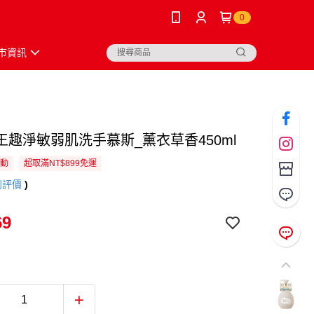
0
市資訊
王趣淨敏弱肌洗手慕斯_薰衣草香450ml
活動
超取滿NT$899免運
則評價
)
69