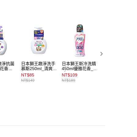
係由「台灣大哥大股份有限公司」（以下簡稱本公司）所提供，讓
易時，得透過本服務購買商品或服務，並由商店將買賣／分期付
1取貨
金債權讓與本公司後，依約使用本公司帳單繳交帳款。
00，滿NT$899(含以上)免運費
意付款使用「大哥付你分期」之契約關係目的，商店將以您的個人
含姓名、電話或地址）提供予台灣大哥大進項蒐集、處理及利
公司與您本人進行分期帳單所需資料之確認、核對及更正。
戶服務條款，請詳閱以下連結：
https://oppay.tw/userRule
00，滿NT$899(含以上)免運費
市自取
00，滿NT$399(含以上)免運費
趣淨抗菌
日本獅王趣淨洗手
日本獅王新冷洗精
日本獅王新冷洗精
_花香
慕斯250ml_清爽柑
450ml優雅花香_本
450ml清新皂香_
橘
體
體
NT$85
NT$109
NT$109
NT$149
NT$189
NT$189