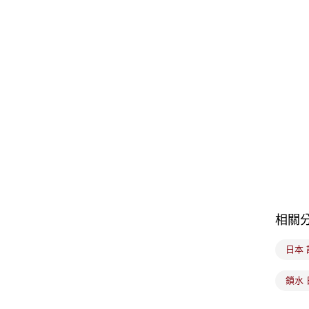
相關
日本 
鎖水 