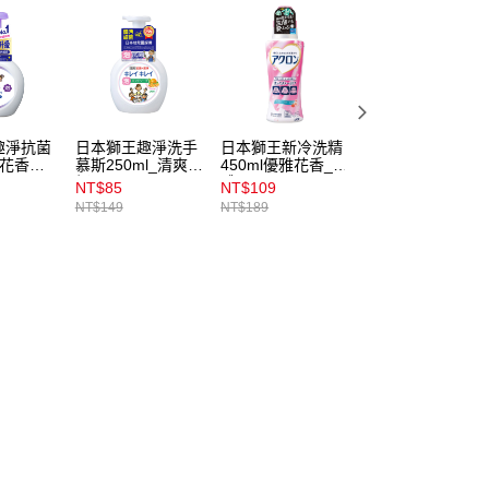
趣淨抗菌
日本獅王趣淨洗手
日本獅王新冷洗精
日本獅王新冷洗精
_花香
慕斯250ml_清爽柑
450ml優雅花香_本
450ml清新皂香_
橘
體
體
NT$85
NT$109
NT$109
NT$149
NT$189
NT$189