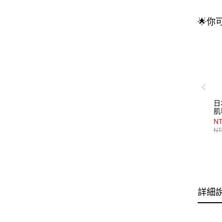
🌟你
日
肌
45
NT
NT
詳細