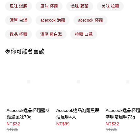
成交易。
風味 湯底
風味 杯麵
美味 蔬菜
美味 拉麵
3.實際核准額度、可分期數及費用金額請依後續交易確認頁面所載為準。
全家取貨付款
4.訂單成立30分鐘內，如未前往確認交易或遇審核未通過，訂單將自動取
每筆NT$100，滿NT$899(含以上)免運費
消。如遇「轉專審核」未通過狀況，表示未達大哥付你分期系統評分，恕無
濃厚 白湯
acecook 泡麵
acecook 杯麵
法說明評估內容。
付款後全家取貨
【繳款方式說明】
逸品 杯麵
濃厚 雞白湯
拉麵 口感
1.分期款項不併入電信帳單，「大哥付你分期」於每月結算日後寄送繳費提
每筆NT$100，滿NT$899(含以上)免運費
醒簡訊。
2.透過簡訊連結打開帳單後，可選擇「超商條碼／台灣大直營門市／銀行轉
7-11取貨付款
🌟你可能會喜歡
帳／街口支付／iPASS MONEY」等通路繳費。
每筆NT$100，滿NT$899(含以上)免運費
【注意事項】
付款後7-11取貨
1.本服務係由「台灣大哥大股份有限公司」（以下簡稱本公司）所提供，讓
用戶於交易時，得透過本服務購買商品或服務，並由商店將買賣／分期付款
每筆NT$100，滿NT$899(含以上)免運費
買賣價金債權讓與本公司後，依約使用本公司帳單繳交帳款。
2.基於同意付款使用「大哥付你分期」之契約關係目的，商店將以您的個人
宅配
資料（包含姓名、電話或地址）提供予台灣大哥大進項蒐集、處理及利用，
由本公司與您本人進行分期帳單所需資料之確認、核對及更正。
每筆NT$100，滿NT$899(含以上)免運費
3.完整用戶服務條款，請詳閱以下連結：
https://oppay.tw/userRule
付款後門市自取
Acecook逸品杯麵鹽味
Acecook逸品泡麵黑蒜
Acecook逸品杯
雞湯風味70g
油風味4入
辛味噌風味73g
每筆NT$100，滿NT$399(含以上)免運費
NT$32
NT$99
NT$32
NT$35
NT$35