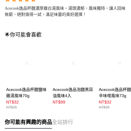
Acecook逸品杯麵濃厚雞白湯風味，湯頭濃郁，風味獨特，讓人回味
無窮，絕對值得一試，滿足味蕾的美好選擇！
🌟你可能會喜歡
Acecook逸品杯麵鹽味
Acecook逸品泡麵黑蒜
Acecook逸品杯
雞湯風味70g
油風味4入
辛味噌風味73g
NT$32
NT$99
NT$32
NT$35
NT$35
你可能有興趣的商品
全站排行