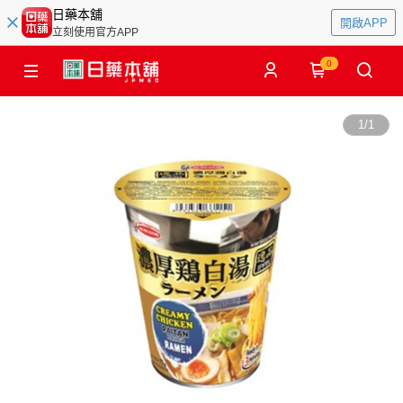
日藥本舖
開啟APP
立刻使用官方APP
0
1
/
1