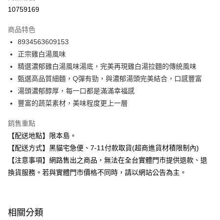
信用卡分期付款
10759169
3 期 0 利率 每期
NT$11
21家銀行
商品特色
合作金庫商業銀行
第一商業銀行
超商取貨付款
8934563609153
華南商業銀行
彰化商業銀行
正宗雞白湯風味
LINE Pay
上海商業儲蓄銀行
台北富邦商業銀行
國泰世華商業銀行
兆豐國際商業銀行
精選濃郁雞白湯風味湯底，完美再現雞白湯拉麵的傳統風味
Apple Pay
臺灣中小企業銀行
台中商業銀行
甄選高品質細麵，Q彈有勁，與濃郁湯頭完美結合，口感豐富
匯豐（台灣）商業銀行
華泰商業銀行
湯頭濃郁醇厚，每一口都是滿滿幸福感
街口支付
聯邦商業銀行
遠東國際商業銀行
豐富的蔬菜素材，美味程度更上一層
元大商業銀行
永豐商業銀行
悠遊付
玉山商業銀行
星展（台灣）商業銀行
銷售重點
台新國際商業銀行
中國信託商業銀行
Google Pay
【配送地點】限本島。
台灣樂天信用卡公司
全盈+PAY
【配送方式】黑貓宅急便、7-11付款取貨(超商進貨材積限制內)
【注意事項】網路售出之商品，無法在全台實體門市提供退款、退
大哥付你分期
換貨服務。若與實體門市價格不同時，請以網站公告為主。
相關說明
【大哥付你分期使用說明】
ATM付款
1.本服務由台灣大哥大提供，台灣大哥大用戶可立即使用無須另外申請。
2.付款方式選擇「大哥付你分期」，訂單成立後會自動跳轉到大哥付的交易
相關分類
流程，驗證手機門號後，選擇欲分期的期數、繳款截止日，確認付款後即完
運送方式