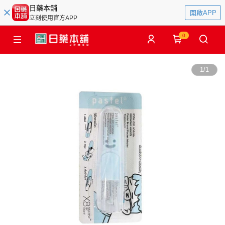
日藥本舖
開啟APP
立刻使用官方APP
0
1
/
1