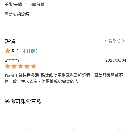
美髮/美體
身體保養
🟦盛夏納涼祭
評價
查看全部
5
(
1
則評價
)
a*******9
2025/06/04
Pastel帕馨特香鼻通_酷涼款使用後感覺清新舒適，幫助舒緩鼻部不
適，效果令人滿意，值得推薦給需要的人。
🌟你可能會喜歡