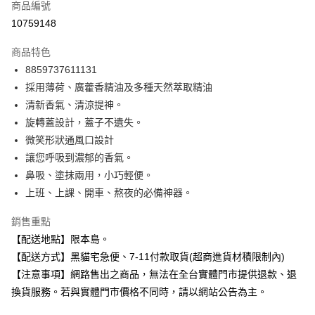
商品編號
信用卡分期付款
10759148
3 期 0 利率 每期
NT$23
21家銀行
商品特色
合作金庫商業銀行
第一商業銀行
超商取貨付款
8859737611131
華南商業銀行
彰化商業銀行
採用薄荷、廣藿香精油及多種天然萃取精油
LINE Pay
上海商業儲蓄銀行
台北富邦商業銀行
國泰世華商業銀行
兆豐國際商業銀行
清新香氣、清涼提神。
Apple Pay
臺灣中小企業銀行
台中商業銀行
旋轉蓋設計，蓋子不遺失。
匯豐（台灣）商業銀行
華泰商業銀行
微笑形狀通風口設計
街口支付
聯邦商業銀行
遠東國際商業銀行
讓您呼吸到濃郁的香氣。
元大商業銀行
永豐商業銀行
悠遊付
鼻吸、塗抹兩用，小巧輕便。
玉山商業銀行
星展（台灣）商業銀行
上班、上課、開車、熬夜的必備神器。
台新國際商業銀行
中國信託商業銀行
Google Pay
台灣樂天信用卡公司
全盈+PAY
銷售重點
【配送地點】限本島。
大哥付你分期
【配送方式】黑貓宅急便、7-11付款取貨(超商進貨材積限制內)
相關說明
【注意事項】網路售出之商品，無法在全台實體門市提供退款、退
【大哥付你分期使用說明】
ATM付款
換貨服務。若與實體門市價格不同時，請以網站公告為主。
1.本服務由台灣大哥大提供，台灣大哥大用戶可立即使用無須另外申請。
2.付款方式選擇「大哥付你分期」，訂單成立後會自動跳轉到大哥付的交易