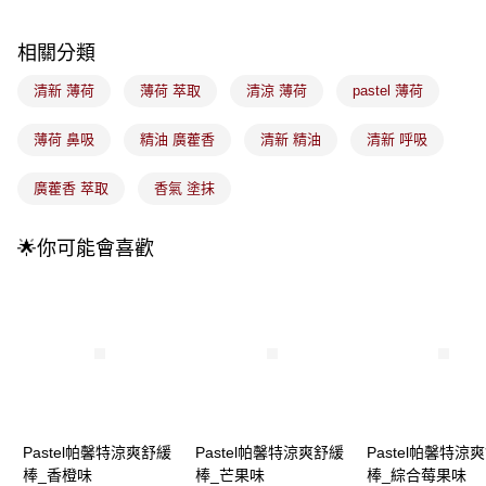
流程，驗證手機門號後，選擇欲分期的期數、繳款截止日，確認付款後即完
運送方式
成交易。
3.實際核准額度、可分期數及費用金額請依後續交易確認頁面所載為準。
全家取貨付款
相關分類
4.訂單成立30分鐘內，如未前往確認交易或遇審核未通過，訂單將自動取
每筆NT$100，滿NT$899(含以上)免運費
消。如遇「轉專審核」未通過狀況，表示未達大哥付你分期系統評分，恕無
清新 薄荷
薄荷 萃取
清涼 薄荷
pastel 薄荷
法說明評估內容。
付款後全家取貨
【繳款方式說明】
1.分期款項不併入電信帳單，「大哥付你分期」於每月結算日後寄送繳費提
薄荷 鼻吸
精油 廣藿香
清新 精油
清新 呼吸
每筆NT$100，滿NT$899(含以上)免運費
醒簡訊。
2.透過簡訊連結打開帳單後，可選擇「超商條碼／台灣大直營門市／銀行轉
7-11取貨付款
廣藿香 萃取
香氣 塗抹
帳／街口支付／iPASS MONEY」等通路繳費。
每筆NT$100，滿NT$899(含以上)免運費
【注意事項】
🌟你可能會喜歡
付款後7-11取貨
1.本服務係由「台灣大哥大股份有限公司」（以下簡稱本公司）所提供，讓
用戶於交易時，得透過本服務購買商品或服務，並由商店將買賣／分期付款
每筆NT$100，滿NT$899(含以上)免運費
買賣價金債權讓與本公司後，依約使用本公司帳單繳交帳款。
2.基於同意付款使用「大哥付你分期」之契約關係目的，商店將以您的個人
宅配
資料（包含姓名、電話或地址）提供予台灣大哥大進項蒐集、處理及利用，
由本公司與您本人進行分期帳單所需資料之確認、核對及更正。
每筆NT$100，滿NT$899(含以上)免運費
3.完整用戶服務條款，請詳閱以下連結：
https://oppay.tw/userRule
付款後門市自取
每筆NT$100，滿NT$399(含以上)免運費
Pastel帕馨特涼爽舒緩
Pastel帕馨特涼爽舒緩
Pastel帕馨特涼
棒_香橙味
棒_芒果味
棒_綜合莓果味