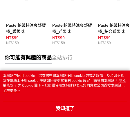
Pastel帕馨特涼爽舒緩
Pastel帕馨特涼爽舒緩
Pastel帕馨特涼
棒_香橙味
棒_芒果味
棒_綜合莓果味
NT$99
NT$99
NT$99
NT$159
NT$159
NT$159
你可能有興趣的商品
全站排行
本網站中使用 cookie，欲查詢有關本網站使用 cookie 方式之詳情，及若您不希
熱門標籤
望在電腦上使用 cookie 時應如何變更電腦的 cookie 設定，請參閱本網站「
隱私
權條款
」之 Cookie 聲明。您繼續使用本網站即表示您同意本公司得按本網站使
用條款之 Cookie 聲明使用 cookie。
了解更多 >
我知道了