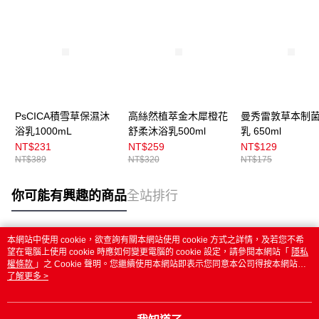
PsCICA積雪草保濕沐
高絲然植萃金木犀橙花
曼秀雷敦草本制
浴乳1000mL
舒柔沐浴乳500ml
乳 650ml
NT$231
NT$259
NT$129
NT$389
NT$320
NT$175
你可能有興趣的商品
全站排行
本網站中使用 cookie，欲查詢有關本網站使用 cookie 方式之詳情，及若您不希
熱門標籤
望在電腦上使用 cookie 時應如何變更電腦的 cookie 設定，請參閱本網站「
隱私
權條款
」之 Cookie 聲明。您繼續使用本網站即表示您同意本公司得按本網站使
用條款之 Cookie 聲明使用 cookie。
了解更多 >