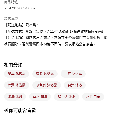
商品特色
合作金庫商業銀行
第一商業銀行
超商取貨付款
4713280947052
華南商業銀行
彰化商業銀行
LINE Pay
上海商業儲蓄銀行
台北富邦商業銀行
銷售重點
國泰世華商業銀行
兆豐國際商業銀行
Apple Pay
【配送地點】限本島。
臺灣中小企業銀行
台中商業銀行
【配送方式】黑貓宅急便、7-11付款取貨(超商進貨材積限制內)
匯豐（台灣）商業銀行
華泰商業銀行
街口支付
聯邦商業銀行
遠東國際商業銀行
【注意事項】網路售出之商品，無法在全台實體門市提供退款、退
元大商業銀行
永豐商業銀行
悠遊付
換貨服務。若與實體門市價格不同時，請以網站公告為主。
玉山商業銀行
星展（台灣）商業銀行
台新國際商業銀行
中國信託商業銀行
Google Pay
台灣樂天信用卡公司
全盈+PAY
相關分類
大哥付你分期
草本 沐浴露
森潤 沐浴露
白茶 沐浴露
相關說明
【大哥付你分期使用說明】
潤澤 沐浴露
以色列 沐浴露
森潤 沐浴
ATM付款
1.本服務由台灣大哥大提供，台灣大哥大用戶可立即使用無須另外申請。
2.付款方式選擇「大哥付你分期」，訂單成立後會自動跳轉到大哥付的交易
潤澤 沐浴
草本 潤澤
以色列 沐浴
沐浴 白茶
流程，驗證手機門號後，選擇欲分期的期數、繳款截止日，確認付款後即完
運送方式
成交易。
3.實際核准額度、可分期數及費用金額請依後續交易確認頁面所載為準。
全家取貨付款
🌟你可能會喜歡
4.訂單成立30分鐘內，如未前往確認交易或遇審核未通過，訂單將自動取