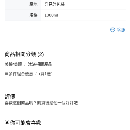
產地
詳見外包裝
規格
1000ml
客服
商品相關分類 (2)
美髮/美體
沐浴相關產品
🟦多件組合優惠
▪️買1送1
評價
喜歡這個商品嗎？購買後給他一個好評吧
🌟你可能會喜歡