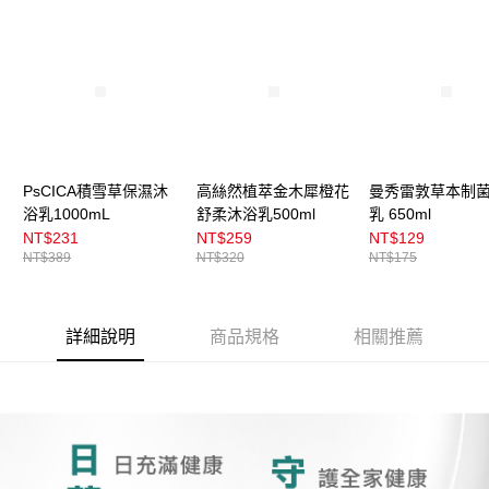
每筆NT$100，滿NT$899(含以上)免運費
消。如遇「轉專審核」未通過狀況，表示未達大哥付你分期系統評分，恕無
法說明評估內容。
付款後全家取貨
【繳款方式說明】
1.分期款項不併入電信帳單，「大哥付你分期」於每月結算日後寄送繳費提
每筆NT$100，滿NT$899(含以上)免運費
醒簡訊。
2.透過簡訊連結打開帳單後，可選擇「超商條碼／台灣大直營門市／銀行轉
7-11取貨付款
帳／街口支付／iPASS MONEY」等通路繳費。
每筆NT$100，滿NT$899(含以上)免運費
【注意事項】
付款後7-11取貨
1.本服務係由「台灣大哥大股份有限公司」（以下簡稱本公司）所提供，讓
PsCICA積雪草保濕沐
高絲然植萃金木犀橙花
曼秀雷敦草本制
用戶於交易時，得透過本服務購買商品或服務，並由商店將買賣／分期付款
浴乳1000mL
舒柔沐浴乳500ml
乳 650ml
每筆NT$100，滿NT$899(含以上)免運費
買賣價金債權讓與本公司後，依約使用本公司帳單繳交帳款。
NT$231
NT$259
NT$129
2.基於同意付款使用「大哥付你分期」之契約關係目的，商店將以您的個人
宅配
NT$389
NT$320
NT$175
資料（包含姓名、電話或地址）提供予台灣大哥大進項蒐集、處理及利用，
由本公司與您本人進行分期帳單所需資料之確認、核對及更正。
每筆NT$100，滿NT$899(含以上)免運費
3.完整用戶服務條款，請詳閱以下連結：
https://oppay.tw/userRule
付款後門市自取
詳細說明
商品規格
相關推薦
每筆NT$100，滿NT$399(含以上)免運費