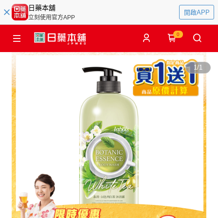
日藥本舖
開啟APP
立刻使用官方APP
0
1
/
1