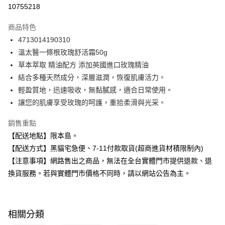
信用卡分期付款
10755218
3 期 0 利率 每期
NT$83
21家銀行
商品特色
合作金庫商業銀行
第一商業銀行
超商取貨付款
4713014190310
華南商業銀行
彰化商業銀行
溫太醫一條根玫瑰舒活霜50g
LINE Pay
上海商業儲蓄銀行
台北富邦商業銀行
國泰世華商業銀行
兆豐國際商業銀行
草本萃取 精油配方 添加英國進口玫瑰精油
Apple Pay
臺灣中小企業銀行
台中商業銀行
結合多種天然成分，深層滋潤，恢復肌膚活力。
匯豐（台灣）商業銀行
華泰商業銀行
輕盈質地，迅速吸收，無黏膩感，適合日常使用。
街口支付
聯邦商業銀行
遠東國際商業銀行
讓您的肌膚享受玫瑰的呵護，重拾柔滑與光采。
元大商業銀行
永豐商業銀行
悠遊付
玉山商業銀行
星展（台灣）商業銀行
銷售重點
台新國際商業銀行
中國信託商業銀行
Google Pay
【配送地點】限本島。
台灣樂天信用卡公司
全盈+PAY
【配送方式】黑貓宅急便、7-11付款取貨(超商進貨材積限制內)
【注意事項】網路售出之商品，無法在全台實體門市提供退款、退
大哥付你分期
換貨服務。若與實體門市價格不同時，請以網站公告為主。
相關說明
【大哥付你分期使用說明】
ATM付款
1.本服務由台灣大哥大提供，台灣大哥大用戶可立即使用無須另外申請。
2.付款方式選擇「大哥付你分期」，訂單成立後會自動跳轉到大哥付的交易
相關分類
流程，驗證手機門號後，選擇欲分期的期數、繳款截止日，確認付款後即完
運送方式