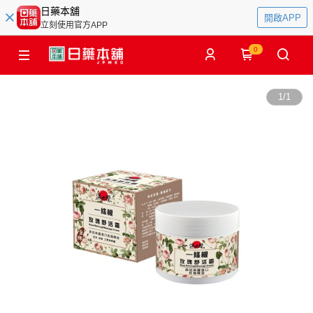
日藥本舖
開啟APP
立刻使用官方APP
0
1
/
1