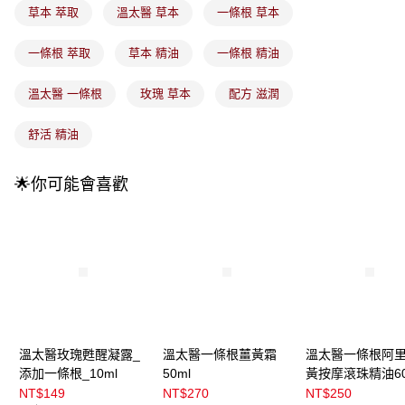
成交易。
草本 萃取
溫太醫 草本
一條根 草本
3.實際核准額度、可分期數及費用金額請依後續交易確認頁面所載為準。
全家取貨付款
4.訂單成立30分鐘內，如未前往確認交易或遇審核未通過，訂單將自動取
每筆NT$100，滿NT$899(含以上)免運費
消。如遇「轉專審核」未通過狀況，表示未達大哥付你分期系統評分，恕無
一條根 萃取
草本 精油
一條根 精油
法說明評估內容。
付款後全家取貨
【繳款方式說明】
溫太醫 一條根
玫瑰 草本
配方 滋潤
1.分期款項不併入電信帳單，「大哥付你分期」於每月結算日後寄送繳費提
每筆NT$100，滿NT$899(含以上)免運費
醒簡訊。
2.透過簡訊連結打開帳單後，可選擇「超商條碼／台灣大直營門市／銀行轉
舒活 精油
7-11取貨付款
帳／街口支付／iPASS MONEY」等通路繳費。
每筆NT$100，滿NT$899(含以上)免運費
【注意事項】
🌟你可能會喜歡
付款後7-11取貨
1.本服務係由「台灣大哥大股份有限公司」（以下簡稱本公司）所提供，讓
用戶於交易時，得透過本服務購買商品或服務，並由商店將買賣／分期付款
每筆NT$100，滿NT$899(含以上)免運費
買賣價金債權讓與本公司後，依約使用本公司帳單繳交帳款。
2.基於同意付款使用「大哥付你分期」之契約關係目的，商店將以您的個人
宅配
資料（包含姓名、電話或地址）提供予台灣大哥大進項蒐集、處理及利用，
由本公司與您本人進行分期帳單所需資料之確認、核對及更正。
每筆NT$100，滿NT$899(含以上)免運費
3.完整用戶服務條款，請詳閱以下連結：
https://oppay.tw/userRule
付款後門市自取
每筆NT$100，滿NT$399(含以上)免運費
溫太醫玫瑰甦醒凝露_
溫太醫一條根薑黃霜
溫太醫一條根阿
添加一條根_10ml
50ml
黃按摩滾珠精油60
NT$149
NT$270
NT$250