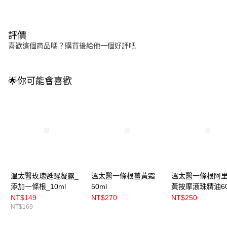
評價
喜歡這個商品嗎？購買後給他一個好評吧
🌟你可能會喜歡
溫太醫玫瑰甦醒凝露_
溫太醫一條根薑黃霜
溫太醫一條根阿
添加一條根_10ml
50ml
黃按摩滾珠精油60
NT$149
NT$270
NT$250
NT$169