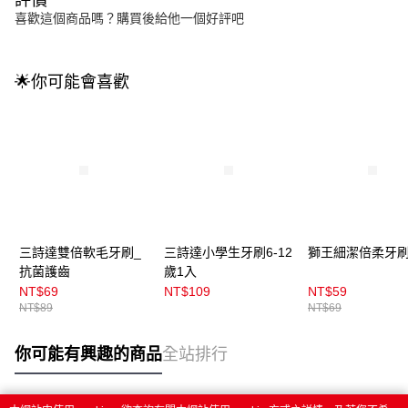
喜歡這個商品嗎？購買後給他一個好評吧
🌟你可能會喜歡
三詩達雙倍軟毛牙刷_
三詩達小學生牙刷6-12
獅王細潔倍柔牙刷
抗菌護齒
歲1入
NT$69
NT$109
NT$59
NT$89
NT$69
你可能有興趣的商品
全站排行