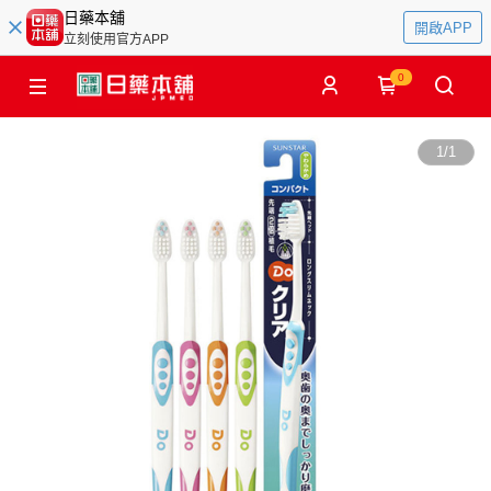
日藥本舖
開啟APP
立刻使用官方APP
0
1
/
1