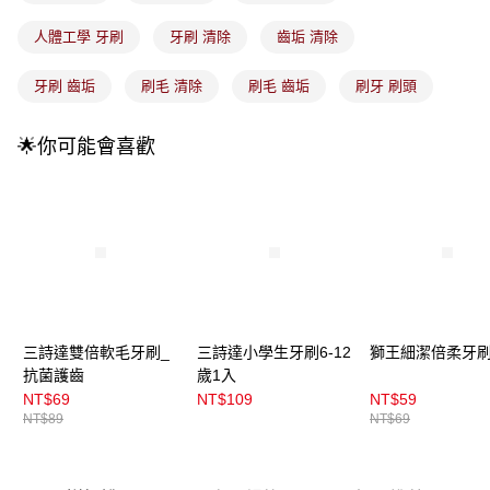
成交易。
3.實際核准額度、可分期數及費用金額請依後續交易確認頁面所載為準。
全家取貨付款
人體工學 牙刷
牙刷 清除
齒垢 清除
4.訂單成立30分鐘內，如未前往確認交易或遇審核未通過，訂單將自動取
每筆NT$100，滿NT$899(含以上)免運費
消。如遇「轉專審核」未通過狀況，表示未達大哥付你分期系統評分，恕無
法說明評估內容。
牙刷 齒垢
刷毛 清除
刷毛 齒垢
刷牙 刷頭
付款後全家取貨
【繳款方式說明】
1.分期款項不併入電信帳單，「大哥付你分期」於每月結算日後寄送繳費提
每筆NT$100，滿NT$899(含以上)免運費
醒簡訊。
🌟你可能會喜歡
2.透過簡訊連結打開帳單後，可選擇「超商條碼／台灣大直營門市／銀行轉
7-11取貨付款
帳／街口支付／iPASS MONEY」等通路繳費。
每筆NT$100，滿NT$899(含以上)免運費
【注意事項】
付款後7-11取貨
1.本服務係由「台灣大哥大股份有限公司」（以下簡稱本公司）所提供，讓
用戶於交易時，得透過本服務購買商品或服務，並由商店將買賣／分期付款
每筆NT$100，滿NT$899(含以上)免運費
買賣價金債權讓與本公司後，依約使用本公司帳單繳交帳款。
2.基於同意付款使用「大哥付你分期」之契約關係目的，商店將以您的個人
宅配
資料（包含姓名、電話或地址）提供予台灣大哥大進項蒐集、處理及利用，
由本公司與您本人進行分期帳單所需資料之確認、核對及更正。
每筆NT$100，滿NT$899(含以上)免運費
三詩達雙倍軟毛牙刷_
三詩達小學生牙刷6-12
獅王細潔倍柔牙刷
3.完整用戶服務條款，請詳閱以下連結：
https://oppay.tw/userRule
抗菌護齒
歲1入
付款後門市自取
NT$69
NT$109
NT$59
每筆NT$100，滿NT$399(含以上)免運費
NT$89
NT$69