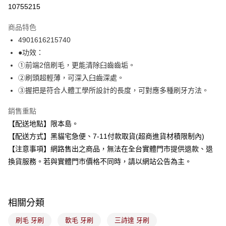
信用卡分期付款
10755215
3 期 0 利率 每期
NT$19
21家銀行
商品特色
合作金庫商業銀行
第一商業銀行
超商取貨付款
4901616215740
華南商業銀行
彰化商業銀行
●功效：
LINE Pay
上海商業儲蓄銀行
台北富邦商業銀行
國泰世華商業銀行
兆豐國際商業銀行
①前端2倍刷毛，更能清除臼齒齒垢。
Apple Pay
臺灣中小企業銀行
台中商業銀行
②刷頭超輕薄，可深入臼齒深處。
匯豐（台灣）商業銀行
華泰商業銀行
③握把是符合人體工學所設計的長度，可對應多種刷牙方法。
街口支付
聯邦商業銀行
遠東國際商業銀行
元大商業銀行
永豐商業銀行
悠遊付
銷售重點
玉山商業銀行
星展（台灣）商業銀行
【配送地點】限本島。
台新國際商業銀行
中國信託商業銀行
Google Pay
【配送方式】黑貓宅急便、7-11付款取貨(超商進貨材積限制內)
台灣樂天信用卡公司
全盈+PAY
【注意事項】網路售出之商品，無法在全台實體門市提供退款、退
換貨服務。若與實體門市價格不同時，請以網站公告為主。
大哥付你分期
相關說明
【大哥付你分期使用說明】
ATM付款
1.本服務由台灣大哥大提供，台灣大哥大用戶可立即使用無須另外申請。
相關分類
2.付款方式選擇「大哥付你分期」，訂單成立後會自動跳轉到大哥付的交易
流程，驗證手機門號後，選擇欲分期的期數、繳款截止日，確認付款後即完
刷毛 牙刷
軟毛 牙刷
三詩達 牙刷
運送方式