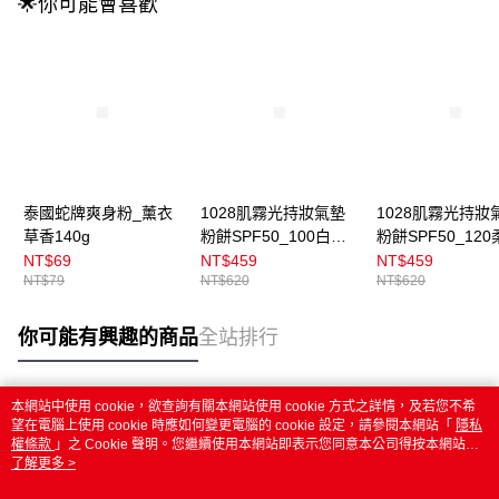
🌟你可能會喜歡
泰國蛇牌爽身粉_薰衣
1028肌霧光持妝氣墊
1028肌霧光持妝
草香140g
粉餅SPF50_100白皙
粉餅SPF50_12
15g
15g
NT$69
NT$459
NT$459
NT$79
NT$620
NT$620
你可能有興趣的商品
全站排行
本網站中使用 cookie，欲查詢有關本網站使用 cookie 方式之詳情，及若您不希
熱門標籤
望在電腦上使用 cookie 時應如何變更電腦的 cookie 設定，請參閱本網站「
隱私
權條款
」之 Cookie 聲明。您繼續使用本網站即表示您同意本公司得按本網站使
用條款之 Cookie 聲明使用 cookie。
了解更多 >