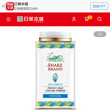
日藥本舖
開啟APP
立刻使用官方APP
0
1
/
1