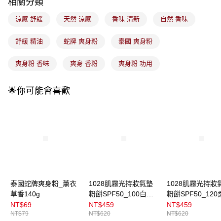
成交易。
相關分類
3.實際核准額度、可分期數及費用金額請依後續交易確認頁面所載為準。
全家取貨付款
4.訂單成立30分鐘內，如未前往確認交易或遇審核未通過，訂單將自動取
涼感 舒緩
天然 涼感
香味 清新
自然 香味
每筆NT$100，滿NT$899(含以上)免運費
消。如遇「轉專審核」未通過狀況，表示未達大哥付你分期系統評分，恕無
法說明評估內容。
舒緩 精油
蛇牌 爽身粉
泰國 爽身粉
付款後全家取貨
【繳款方式說明】
1.分期款項不併入電信帳單，「大哥付你分期」於每月結算日後寄送繳費提
每筆NT$100，滿NT$899(含以上)免運費
醒簡訊。
爽身粉 香味
爽身 香粉
爽身粉 功用
2.透過簡訊連結打開帳單後，可選擇「超商條碼／台灣大直營門市／銀行轉
7-11取貨付款
帳／街口支付／iPASS MONEY」等通路繳費。
每筆NT$100，滿NT$899(含以上)免運費
🌟你可能會喜歡
【注意事項】
付款後7-11取貨
1.本服務係由「台灣大哥大股份有限公司」（以下簡稱本公司）所提供，讓
用戶於交易時，得透過本服務購買商品或服務，並由商店將買賣／分期付款
每筆NT$100，滿NT$899(含以上)免運費
買賣價金債權讓與本公司後，依約使用本公司帳單繳交帳款。
2.基於同意付款使用「大哥付你分期」之契約關係目的，商店將以您的個人
宅配
資料（包含姓名、電話或地址）提供予台灣大哥大進項蒐集、處理及利用，
由本公司與您本人進行分期帳單所需資料之確認、核對及更正。
每筆NT$100，滿NT$899(含以上)免運費
3.完整用戶服務條款，請詳閱以下連結：
https://oppay.tw/userRule
付款後門市自取
泰國蛇牌爽身粉_薰衣
1028肌霧光持妝氣墊
1028肌霧光持妝
每筆NT$100，滿NT$399(含以上)免運費
草香140g
粉餅SPF50_100白皙
粉餅SPF50_12
15g
15g
NT$69
NT$459
NT$459
NT$79
NT$620
NT$620