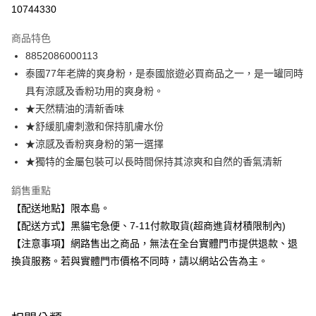
信用卡分期付款
10744330
3 期 0 利率 每期
NT$23
21家銀行
商品特色
合作金庫商業銀行
第一商業銀行
超商取貨付款
8852086000113
華南商業銀行
彰化商業銀行
泰國77年老牌的爽身粉，是泰國旅遊必買商品之一，是一罐同時
LINE Pay
上海商業儲蓄銀行
台北富邦商業銀行
國泰世華商業銀行
兆豐國際商業銀行
具有涼感及香粉功用的爽身粉。
Apple Pay
臺灣中小企業銀行
台中商業銀行
★天然精油的清新香味
匯豐（台灣）商業銀行
華泰商業銀行
★舒緩肌膚刺激和保持肌膚水份
街口支付
聯邦商業銀行
遠東國際商業銀行
★涼感及香粉爽身粉的第一選擇
元大商業銀行
永豐商業銀行
悠遊付
★獨特的金屬包裝可以長時間保持其涼爽和自然的香氣清新
玉山商業銀行
星展（台灣）商業銀行
台新國際商業銀行
中國信託商業銀行
Google Pay
銷售重點
台灣樂天信用卡公司
全盈+PAY
【配送地點】限本島。
【配送方式】黑貓宅急便、7-11付款取貨(超商進貨材積限制內)
大哥付你分期
【注意事項】網路售出之商品，無法在全台實體門市提供退款、退
相關說明
換貨服務。若與實體門市價格不同時，請以網站公告為主。
【大哥付你分期使用說明】
ATM付款
1.本服務由台灣大哥大提供，台灣大哥大用戶可立即使用無須另外申請。
2.付款方式選擇「大哥付你分期」，訂單成立後會自動跳轉到大哥付的交易
流程，驗證手機門號後，選擇欲分期的期數、繳款截止日，確認付款後即完
運送方式